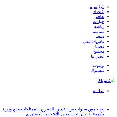
الرئيسية
اقتصاد
ثقافة
حوادث
رياضة
سياسة
صحة
فاس24 تيفي
قضايا
مجتمع
اتصل بنا
يوتيوب
فيسبوك
القائمة
أخبار عاجلة
بعد خمس سنوات من التدبير.. التصريح بالممتلكات يضع وزراء
حكومة أخنوش تحت مجهر الافتحاص الدستوري