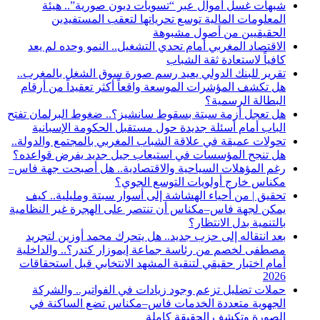
شبهات غسل أموال عبر “تسويات ديون صورية”.. هيئة
المعلومات المالية توسع تحرياتها لتعقب المستفيدين
الحقيقيين من أصول مشبوهة
الاقتصاد المغربي أمام تحدي التشغيل.. النمو وحده لم يعد
كافياً لاستعادة ثقة الشباب
تقرير للبنك الدولي يعيد رسم صورة سوق الشغل بالمغرب..
هل تكشف المؤشرات الموسعة واقعاً أكثر تعقيداً من أرقام
البطالة الرسمية؟
هل تعجل أزمة سبتة بسقوط سانشيز؟.. ضغوط البرلمان تفتح
الباب أمام أسئلة جديدة حول مستقبل الحكومة الإسبانية
تحولات عميقة في علاقة الشباب المغربي بالمجتمع والدولة..
هل تنجح المؤسسات في استيعاب جيل جديد يفرض قواعده؟
رغم المؤهلات السياحية والاقتصادية.. هل أصبحت جهة فاس–
مكناس خارج أولويات التوسع الجوي؟
تحقيق | من أحياء الهشاشة إلى أسوار سبتة ومليلية.. كيف
يمكن لجهة فاس–مكناس أن تنتصر على الهجرة غير النظامية
بالتنمية بدل الانتظار؟
بعد انتقاله إلى حزب جديد.. هل يتحرك محمد أوزين لتجريد
مصطفى لخصم من رئاسة جماعة إيموزار كندر؟.. والداخلية
أمام اختبار حقيقي لتنقية المشهد الانتخابي قبل استحقاقات
2026
حملات تضليل تزعم وجود زيادات في الفواتير.. والشركة
الجهوية متعددة الخدمات فاس–مكناس تضع الساكنة في
الصورة وتكشف الحقيقة كاملة