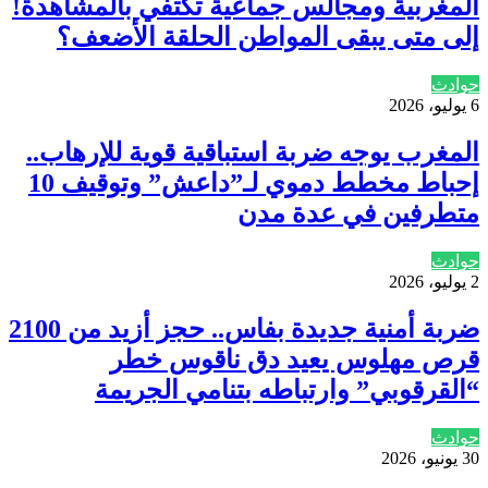
المغربية ومجالس جماعية تكتفي بالمشاهدة!
إلى متى يبقى المواطن الحلقة الأضعف؟
حوادث
6 يوليو، 2026
المغرب يوجه ضربة استباقية قوية للإرهاب..
إحباط مخطط دموي لـ”داعش” وتوقيف 10
متطرفين في عدة مدن
حوادث
2 يوليو، 2026
ضربة أمنية جديدة بفاس.. حجز أزيد من 2100
قرص مهلوس يعيد دق ناقوس خطر
“القرقوبي” وارتباطه بتنامي الجريمة
حوادث
30 يونيو، 2026