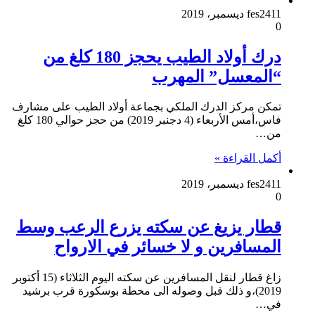
11 ديسمبر، 2019
fes24
0
درك أولاد الطيب يحجز 180 كلغ من
“المعسل” المهرب
تمكن مركز الدرك الملكي بجماعة أولاد الطيب على مشارف
فاس،أمس الأربعاء (4 دجنبر 2019) من حجز حوالي 180 كلغ
من…
أكمل القراءة »
11 ديسمبر، 2019
fes24
0
قطار يزيغ عن سكته يزرع الرعب وسط
المسافرين و لا خسائر في الارواح
زاغ قطار لنقل المسافرين عن سكته اليوم الثلاثاء (15 أكتوبر
2019)،و ذلك قبل وصوله الى محطة بوسكورة قرب برشيد
في…