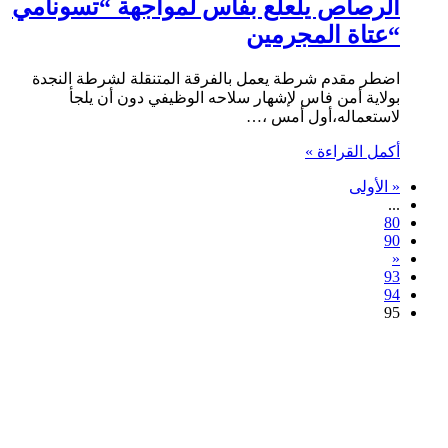
الرصاص يلعلع بفاس لمواجهة “تسونامي
“عتاة المجرمين
اضطر مقدم شرطة يعمل بالفرقة المتنقلة لشرطة النجدة
بولاية أمن فاس لإشهار سلاحه الوظيفي دون أن يلجأ
لاستعماله،أول أمس ،…
أكمل القراءة »
« الأولى
...
80
90
«
93
94
95