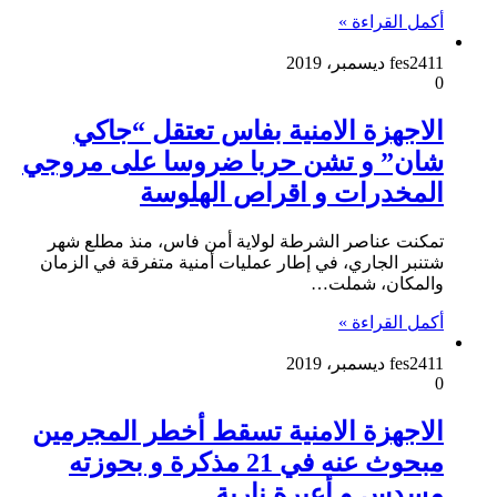
أكمل القراءة »
11 ديسمبر، 2019
fes24
0
الاجهزة الامنية بفاس تعتقل “جاكي
شان” و تشن حربا ضروسا على مروجي
المخدرات و اقراص الهلوسة
تمكنت عناصر الشرطة لولاية أمن فاس، منذ مطلع شهر
شتنبر الجاري، في إطار عمليات أمنية متفرقة في الزمان
والمكان، شملت…
أكمل القراءة »
11 ديسمبر، 2019
fes24
0
الاجهزة الامنية تسقط أخطر المجرمين
مبحوث عنه في 21 مذكرة و بحوزته
مسدس و أعيرة نارية