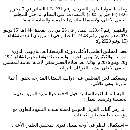
وتطبيقا لمواد الظهير الشريف رقم 1.04.231 الصادر في 7 محرم
1426 (16 فبراير 2005) بالمصادقة على النظام الداخلي للمجلس
العلمي الأعلى، ولاسيما المادتان الخامسة والسادسة منه؛
والظهير رقم 1.23.47 الصادر في 26 من ذي القعدة 1444هـ (15 يونيو
2023م) والظهير رقم 1.23.48 الصادر في 26 من ذي القعدة 1444هـ
(15 يونيو 2023م)؛
يعقد المجلس العلمي الأعلى دورته الربيعية العادية (وهي الدورة
السابعة والثلاثون) يومي الجمعة والسبت 03 و04 محرم 1448هـ / 19
و20 يونيو 2026م، وذلك بعد صلاة العصر بمقر الأمانة العامة للمجلس
العلمي الأعلى بمدينة العرفان، الرباط.
وستعكف لجن المجلس على دراسة القضايا المدرجة بجدول أعمال
الدورة، وهي كالآتي:
– الرسالة الملكية السامية حول الاحتفاء بالسيرة النبوية، تقييم
الحصيلة وترشيد العمل؛
– تدارس آليات التنزيل الموسع لخطة تسديد التبليغ بالتعاون مع
مؤسسات المحيط والكفاءات؛
– استكمال النظر في أوجه تفعيل فتوى المجلس العلمي الأعلى