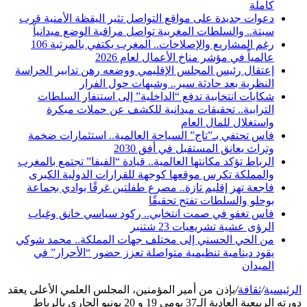
كاملة
دعوات جديدة على مواقع التواصل تثير اليقظة الأمنية قرب
سبتة.. والسلطات المغربية تواصل مراقبة الوضع ميدانياً
رغم المشاريع والإصلاحات.. المغرب يكتفي بالمرتبة 106
عالمياً في مؤشر مناخ الأعمال لعام 2026
إعتقال رئيس المجلس الإقليمي ووضعه رهن تدابير الحراسة
النظرية بعد حادثة سير.. وشبهات حول الفرار
شكايات انتخابية تدفع “الداخلية” إلى استنفار السلطات
الترابية.. تحقيقات ميدانية للكشف عن حملات مبكرة
واستغلال للمال العام
فاس تحتفي بـ”تاج” السياحة العالمية.. استثمارات ضخمة
وتراث يعانق المستقبل في أفق 2030
الرباط تؤكد مكانتها العالمية.. قيادة “الفيفا” تجتمع بالمغرب
والمملكة تكرس موقعها كوجهة للقرارات الدولية الكبرى
فاجعة تهز إقليم تازة.. مصرع طفلتين غرقًا بوادي بجماعة
بوحلو والسلطات تفتح تحقيقًا
فاس تغفو في صمت انتخابي.. ركود سياسي خانق وغياب
الرؤى عشية تشريعيات 23 شتنبر
من الحي الحسني إلى مختلف جهات المملكة.. محمد شوكي
يقود دينامية تنظيمية متواصلة تعزز حضور “الأحرار” في
الميدان
الرئيسية
/
ثقافة
/
بإذن من أمير المؤمنين، المجلس العلمي الأعلى يعقد
دورته الربيعية العادية الـ37 يومي 19 و 20 يونيو الجاري بالرباط