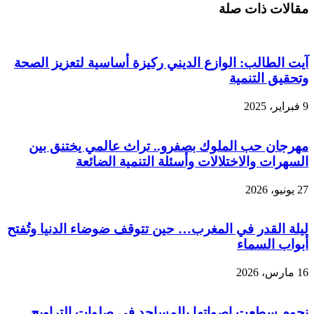
مقالات ذات صلة
آيت الطالب: الوازع الديني ركيزة أساسية لتعزيز الصحة
وتحقيق التنمية
9 فبراير، 2025
مهرجان حب الملوك بصفرو.. تراث عالمي يختنق بين
السهرات والاختلالات وأسئلة التنمية الضائعة
27 يونيو، 2026
ليلة القدر في المغرب… حين تتوقف ضوضاء الدنيا وتُفتح
أبواب السماء
16 مارس، 2026
نجوم سطعت اصواتها بالمساجد في صلوات التراويح