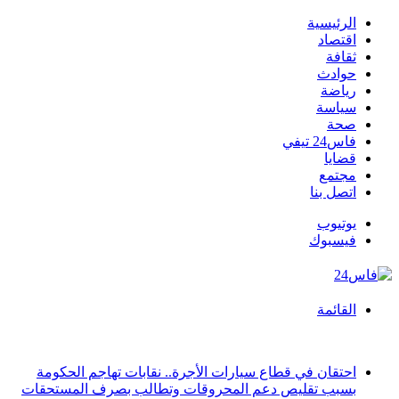
الرئيسية
اقتصاد
ثقافة
حوادث
رياضة
سياسة
صحة
فاس24 تيفي
قضايا
مجتمع
اتصل بنا
يوتيوب
فيسبوك
القائمة
أخبار عاجلة
احتقان في قطاع سيارات الأجرة.. نقابات تهاجم الحكومة
بسبب تقليص دعم المحروقات وتطالب بصرف المستحقات