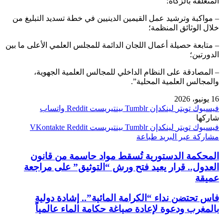
المتعلقة بالزكاة؛
– مواكبة وترشيد عمل القيمين الدينيين في خطة تسديد التبليغ من
خلال الوثائق المنظمة؛
– متابعة حصيلة أعمال اللجان الدائمة للمجلس العلمي الأعلى ما بين
الدورتين؛
– المصادقة على النظام الداخلي للمجالس العلمية الجهوية،
والمجالس العلمية المحلية”.
16 يونيو، 2026
فيسبوك
تويتر
لينكدإن
بينتيريست
واتساب
شاركها
فيسبوك
تويتر
لينكدإن
بينتيريست
مشاركة عبر البريد
طباعة
المحكمة الدستورية تُسقط مواد حاسمة من قانون
العدول.. قرار يعيد فتح ورش “التوثيق” على مراجعة
عميقة
فاس تحتضن نداء “الكرامة المائية”.. إشادة دولية
بالمغرب ودعوة لإعادة صياغة حكامة الماء عالمياً