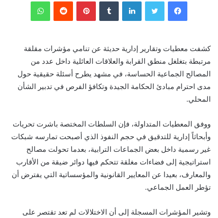
فيسبوك
تويتر
لينكدإن
‏Tumblr
بينتيريست
‏Reddit
واتساب
كشفت معطيات وتقارير إدارية حديثة عن تنامي مؤشرات مقلقة
مرتبطة بتغلغل منطق القرابة والعلاقات العائلية داخل عدد من
المصالح الجماعية الحساسة، في مشهد يطرح أسئلة حقيقية حول
مدى احترام مبادئ الحكامة الجيدة وتكافؤ الفرص في تدبير الشأن
المحلي.
ووفق المعطيات المتداولة، فإن السلطات المختصة باشرت تحريات
وأبحاثاً إدارية للتدقيق في حجم النفوذ الذي أصبحت تمارسه شبكات
غير رسمية داخل بعض الجماعات الترابية، بعدما تحولت مصالح
استراتيجية إلى فضاءات مغلقة تتحكم فيها دوائر ضيقة من الأقارب
والمعارف، بعيدا عن المعايير القانونية والمؤسساتية التي يفترض أن
تؤطر العمل الجماعي.
وتشير المؤشرات المسجلة إلى أن الاختلالات لم تعد تقتصر على