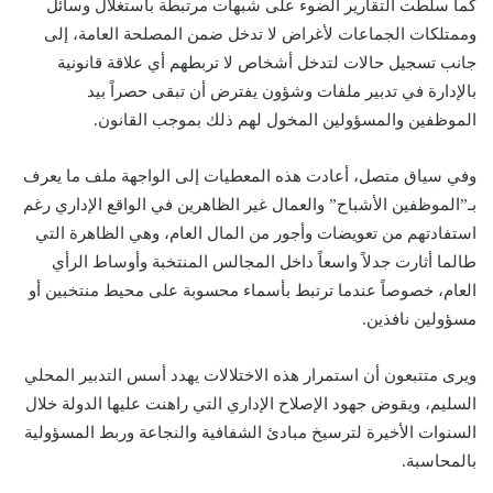
كما سلطت التقارير الضوء على شبهات مرتبطة باستغلال وسائل
وممتلكات الجماعات لأغراض لا تدخل ضمن المصلحة العامة، إلى
جانب تسجيل حالات لتدخل أشخاص لا تربطهم أي علاقة قانونية
بالإدارة في تدبير ملفات وشؤون يفترض أن تبقى حصراً بيد
الموظفين والمسؤولين المخول لهم ذلك بموجب القانون.
وفي سياق متصل، أعادت هذه المعطيات إلى الواجهة ملف ما يعرف
بـ”الموظفين الأشباح” والعمال غير الظاهرين في الواقع الإداري رغم
استفادتهم من تعويضات وأجور من المال العام، وهي الظاهرة التي
طالما أثارت جدلاً واسعاً داخل المجالس المنتخبة وأوساط الرأي
العام، خصوصاً عندما ترتبط بأسماء محسوبة على محيط منتخبين أو
مسؤولين نافذين.
ويرى متتبعون أن استمرار هذه الاختلالات يهدد أسس التدبير المحلي
السليم، ويقوض جهود الإصلاح الإداري التي راهنت عليها الدولة خلال
السنوات الأخيرة لترسيخ مبادئ الشفافية والنجاعة وربط المسؤولية
بالمحاسبة.