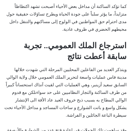
كما تؤكد الساكنة أن مداخل بعض الأحياء أصبحت تشهد اكتظاظاً
متزايداً، ما يؤثر سلباً على جودة الحياة ويطرح تساؤلات حقيقية حول
مدى احترام حق المواطنين في الولوج إلى مساكنهم والتنقل داخل
محيطهم الحضري في ظروف عادية.
استرجاع الملك العمومي.. تجربة
سابقة أعطت نتائج
ويتذكر العديد من الفاعلين المحليين المرحلة التي شهدت خلالها
مدينة فاس عمليات واسعة لتحرير الملك العمومي خلال ولاية الوالي
السابق سعيد أزينبر، وهي العمليات التي لقيت آنذاك استحساناً كبيراً
من طرف الساكنة والتجار النظاميين على حد سواءنلكن مع قدوم
الوالي المطاح به بسبب ذبح خروف العيد عاد الأفة الى الإنتشار
يشكل واسع و باتت الشوارع و ساحات المساجد و مداخل الأحياء تحت
سيطرة الباعة الجائلين و الفراشة.
وقد ساهمت تلك الحملات في إعادة فتح عدد من الشوارع والأرصفة