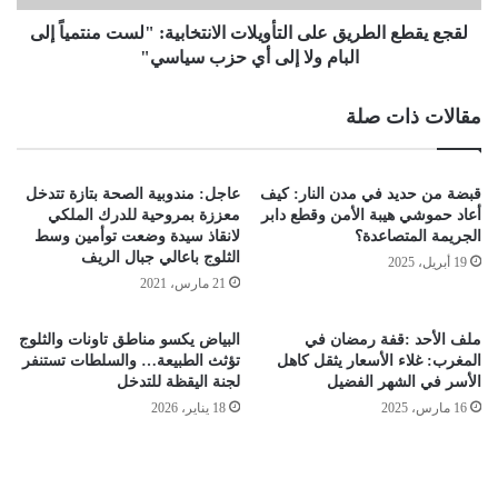
لقجع يقطع الطريق على التأويلات الانتخابية: "لست منتمياً إلى
البام ولا إلى أي حزب سياسي"
مقالات ذات صلة
قبضة من حديد في مدن النار: كيف
عاجل: مندوبية الصحة بتازة تتدخل
أعاد حموشي هيبة الأمن وقطع دابر
معززة بمروحية للدرك الملكي
الجريمة المتصاعدة؟
لانقاذ سيدة وضعت توأمين وسط
الثلوج باعالي جبال الريف
19 أبريل، 2025
21 مارس، 2021
ملف الأحد :قفة رمضان في
البياض يكسو مناطق تاونات والثلوج
المغرب: غلاء الأسعار يثقل كاهل
تؤثث الطبيعة… والسلطات تستنفر
الأسر في الشهر الفضيل
لجنة اليقظة للتدخل
16 مارس، 2025
18 يناير، 2026