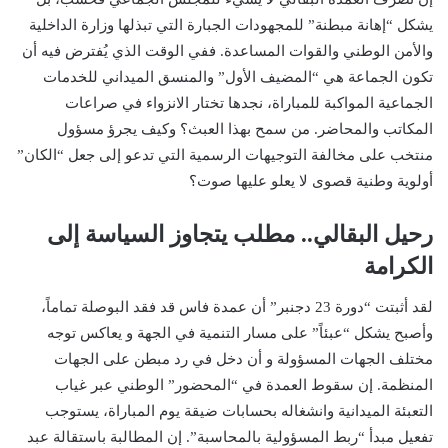
يشكل “إهانة مبطنة” للمجهودات الجبارة التي تبذلها وزارة الداخلية
والأمن الوطني والقوات المساعدة. ففي الوقت الذي يُفترض فيه أن
تكون الجماعة هي “المضيف الأول” والمنسق الميداني للخدمات
الجماعية المواكبة للمباراة، نجدها تختار الانزواء في صراعات
المكاتب والمحاضر. من سمح بهذا العبث؟ وكيف يجرؤ مسؤول
منتخب على مخالفة التوجيهات الرسمية التي تدعو إلى جعل “الكان”
أولوية وطنية قصوى لا يعلو عليها صوت؟
رحيل البقالي.. مطلب يتجاوز السياسة إلى
الكرامة
لقد أثبتت “دورة 23 دجنبر” أن عمدة فاس قد فقد البوصلة تماماً،
وأصبح يشكل “عبئاً” على مسار التنمية في الجهة و يعاكس توجه
مختلف الجهات المسؤولة و أن دخل في رد مبطن على الجهات
المنظمة. إن سقوط العمدة في “المحضور” الوطني عبر غياب
التعبئة الميدانية وانشغاله بحسابات ضيقة يوم المباراة، يستوجب
تفعيل مبدأ “ربط المسؤولية بالمحاسبة”. إن المطالبة باستقالة عبد