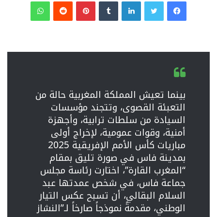
فيسبوك
تويتر
لينكدإن
‏Tumblr
بينتيريست
‏Reddit
واتساب
بينما تعيش المملكة المغربية حالة من
التعبئة القصوى، وتتجند مؤسسات
السيادة من سلطات ترابية، وأجهزة
أمنية، وقوات عمومية، لإخراج أولى
مباريات كأس الأمم الإفريقية 2025
بمدينة فاس في صورة تليق بمقام
“المغرب القارة”، اختارت رئاسة مجلس
جماعة فاس، في شخص عمدتها عبد
السلام البقالي، أن تسبح عكس التيار
الوطني، مقدمةً نموذجاً صارخاً لـ”النشاز