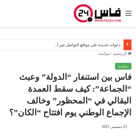
القائمة
دعوات جديدة على مواقع التواصل تثير اليقظة الأمنية قرب سبتة.. والسلطات المغربية تواصل مراقبة الوضع ميدانياً
الرئيسية
/
سياسة
سياسة
فاس بين استنفار “الدولة” وعبث
“الجماعة”: كيف سقط العمدة
البقالي في “المحظور” وخالف
الإجماع الوطني يوم افتتاح “الكان”؟
23 ديسمبر، 2025