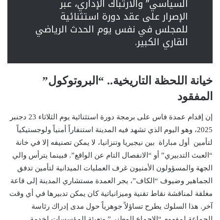
السياسي” والارتباك الإداري، عبر
الإصرار على عقد دورة استثنائية
للمجلس في نفس يوم الحدث الرياضي
القاري الكبير.
خيانة اللحظة التاريخية.. “البروتوكول”
المفقود
إن إقدام عمدة فاس على برمجة دورة استثنائية يوم الثلاثاء 23 دجنبر
2025، وهو اليوم الذي تشهد فيه المدينة استنفاراً أمنياً ولوجستيكياً
لتأمين أول مباراة بين نيجيريا وتنزانيا، لا يمكن تصنيفه إلا في خانة
“العبث التدبيري” أو “الانفصال التام عن الواقع”. فبينما يترأس والي
الجهة والمسؤولون الأمنيون غرف العمليات الميدانية لتأمين تدفق
الجماهير وضيوف “الكاف”، يجر العمدة مستشاري المدينة إلى قاعة
مغلقة لمناقشة نقاط تقنية وميزانياتية كان يمكن تدبيرها في أي وقت
آخر. هذا السلوك يطرح تساؤلاً جوهرياً حول مدى إدراك رئاسة
الجماعة لمفهوم “الإجماع الوطني” وتعبئة المؤسسات لخدمة