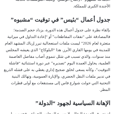
الأجندة الكبرى للمملكة.
جدول أعمال “بئيس” في توقيت “مشبوه”
بإلقاء نظرة على جدول أعمال هذه الدورة، يزداد حجم الصدمة؛
فالمصادقة على “نفقات المقاطعات” أو “إعادة التداول في ميزانية
متعثرة لعام 2026” ليست ملفات استعجالية تبرر إرباك المشهد العام
للمدينة في يومها القاري الأبرز. هذا “البلوكاج” الذي يعيشه المجلس
منذ سنوات، والذي تسبب في شلل تنموي أصاب مفاصل العاصمة
العلمية، يحاول العمدة اليوم “تصديره” عبر دورة استثنائية “فاشلة
التوقيت”، وكأنه يسعى لخلق ضجيج إداري يغطي به على فشله الذريع
في تدبير ملفات النقل الحضري، والإنارة العمومية، وتهالك البنية
التحتية التي حولت شوارع فاس إلى مستنقعات مع أولى قطرات
المطر.
الإهانة السياسية لجهود “الدولة”
إن تصرف العمدة البقالي لا يسيء للمجلس الجماعي فحسب، بل