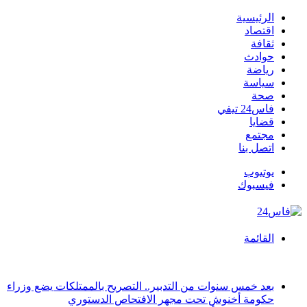
الرئيسية
اقتصاد
ثقافة
حوادث
رياضة
سياسة
صحة
فاس24 تيفي
قضايا
مجتمع
اتصل بنا
يوتيوب
فيسبوك
القائمة
أخبار عاجلة
بعد خمس سنوات من التدبير.. التصريح بالممتلكات يضع وزراء
حكومة أخنوش تحت مجهر الافتحاص الدستوري