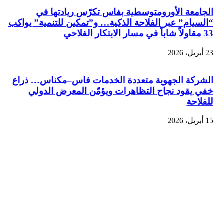
الجامعة الأورومتوسطية بفاس تكرّس ريادتها في
“السيام” عبر الفلاحة الذكية… و”تمكين للتنمية” يواكب
33 مقاولاً شاباً في مسار الابتكار الفلاحي
23 أبريل، 2026
الشركة الجهوية متعددة الخدمات فاس–مكناس… ذراع
خفي يقود نجاح التظاهرات ويؤمّن المعرض الدولي
للفلاحة
15 أبريل، 2026