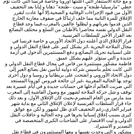
و مع حالة الاستنفار التي أعلنتها أوروبا وخاصة فرنسا التي كانت تؤم
خطي “مارسيليا-طنجة”و سيت –طنجة” ذهابا و إيابا بعد التخفيف
الأول من قيود الإجراءات الوقائية و الصحية،إلا أنها عادت لتقرر
الإغلاق للمرة الثانية مما خلف ارتباكا في صفوف مغاربة الخارج
الذين قدموا بعرباتهم و ليظلوا عالقين بالمغرب،فيما وجد قطاع
النقل الدولي نفسه محاصرا بالأطنان من السلع و مختلف البضائع
بعد القرار الأخير للسلطات الفرنسية.
قرار الإغلاق الذي أعلنته دول الاتحاد الأوربي و خاصة فرنسا في
مجال الملاحة البحرية ،اثر بشكل كبير على قطاع النقل الدولي و
على انسيابية تحريك البضائع،و دفع المستثمرين الدخول في أزمة
جديدة و التي ستؤثر عليهم بشكل عميق.
فاطمة مشكور مستثمرة من فاس في مجال قطاع النقل الدولي و
التي كانت تحلم بتأسيس شركة دولية لتأمين نقل بضائع الغير إلى
دول الاتحاد الأوروبي و انفتحت على بريطانيا و روسيا و دول أخرى
توجد بها الجالية المغربية ،غير أن جائحة فيروس كورونا المستجد
التي ضربت العالم أدخلها في حسابات جديدة و في أيام عسيرة بعد
توقف و شل حركة الملاحة لشهور مع وصول الفاشية إلى المغرب
منذ مارس من العام المنصرم،بحيث كان الإغلاق الأول، و بعد ذلك
جاء قرار السلطات الفرنسية لإعلان الإغلاق الثاني مع بداية شهر
فبراير الجاري،رغم التخفيف الذي ظل لشهور و لكن مع عوائق
كبرى بسبب إغلاق إسبانيا بحرها في وجه الجالية و حافلات النقل
الدولي،و ليت الاقتصار على الشاحنات الكبرى المتخصصة في
التصدير و الاستيراد.
مشكور و التي وجدت نفسها و معها المستثمرون في قطاع نقل