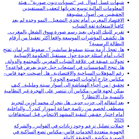
شبهات غسل أموال عبر “تسويات ديون صورية”.. هيئة
المعلومات المالية توسع تحرياتها لتعقب المستفيدين
الحقيقيين من أصول مشبوهة
الاقتصاد المغربي أمام تحدي التشغيل.. النمو وحده لم يعد
كافياً لاستعادة ثقة الشباب
تقرير للبنك الدولي يعيد رسم صورة سوق الشغل بالمغرب..
هل تكشف المؤشرات الموسعة واقعاً أكثر تعقيداً من أرقام
البطالة الرسمية؟
هل تعجل أزمة سبتة بسقوط سانشيز؟.. ضغوط البرلمان تفتح
الباب أمام أسئلة جديدة حول مستقبل الحكومة الإسبانية
تحولات عميقة في علاقة الشباب المغربي بالمجتمع والدولة..
هل تنجح المؤسسات في استيعاب جيل جديد يفرض قواعده؟
رغم المؤهلات السياحية والاقتصادية.. هل أصبحت جهة فاس–
مكناس خارج أولويات التوسع الجوي؟
تحقيق | من أحياء الهشاشة إلى أسوار سبتة ومليلية.. كيف
يمكن لجهة فاس–مكناس أن تنتصر على الهجرة غير النظامية
بالتنمية بدل الانتظار؟
بعد انتقاله إلى حزب جديد.. هل يتحرك محمد أوزين لتجريد
مصطفى لخصم من رئاسة جماعة إيموزار كندر؟.. والداخلية
أمام اختبار حقيقي لتنقية المشهد الانتخابي قبل استحقاقات
2026
حملات تضليل تزعم وجود زيادات في الفواتير.. والشركة
الجهوية متعددة الخدمات فاس–مكناس تضع الساكنة في
الصورة وتكشف الحقيقة كاملة