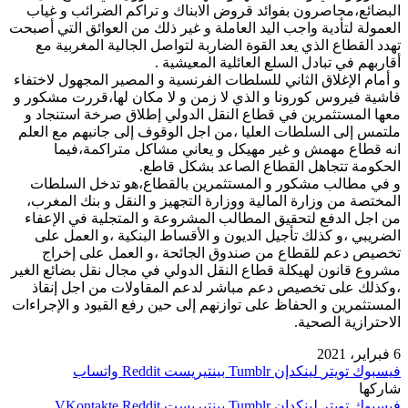
البضائع،محاصرون بفوائد قروض الابناك و تراكم الضرائب و غياب
العمولة لتأدية واجب اليد العاملة و غير ذلك من العوائق التي أصبحت
تهدد القطاع الذي يعد القوة الضاربة لتواصل الجالية المغربية مع
أقاربهم في تبادل السلع العائلية المعيشية .
و أمام الإغلاق الثاني للسلطات الفرنسية و المصير المجهول لاختفاء
فاشية فيروس كورونا و الذي لا زمن و لا مكان لها،قررت مشكور و
معها المستثمرين في قطاع النقل الدولي إطلاق صرخة استنجاد و
ملتمس إلى السلطات العليا ،من اجل الوقوف إلى جانبهم مع العلم
انه قطاع مهمش و غير مهيكل و يعاني مشاكل متراكمة،فيما
الحكومة تتجاهل القطاع الصاعد بشكل قاطع.
و في مطالب مشكور و المستثمرين بالقطاع،هو تدخل السلطات
المختصة من وزارة المالية ووزارة التجهيز و النقل و بنك المغرب،
من اجل الدفع لتحقيق المطالب المشروعة و المتجلية في الإعفاء
الضريبي ،و كذلك تأجيل الديون و الأقساط البنكية ،و العمل على
تخصيص دعم للقطاع من صندوق الجائحة ،و العمل على إخراج
مشروع قانون لهيكلة قطاع النقل الدولي في مجال نقل بضائع الغير
،وكذلك على تخصيص دعم مباشر لدعم المقاولات من اجل إنقاذ
المستثمرين و الحفاظ على توازنهم إلى حين رفع القيود و الإجراءات
الاحترازية الصحية.
6 فبراير، 2021
فيسبوك
تويتر
لينكدإن
بينتيريست
واتساب
شاركها
فيسبوك
تويتر
لينكدإن
بينتيريست