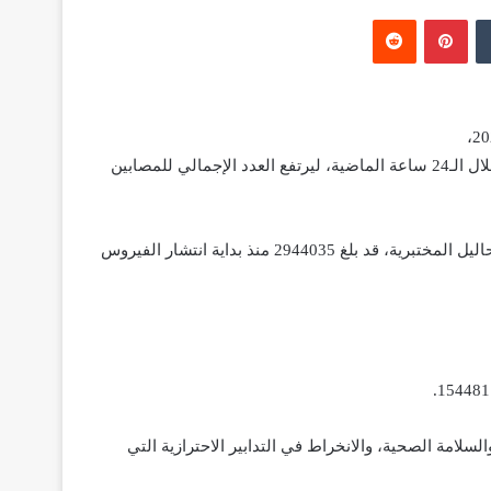
‏Tumblr
بينتيريست
‏Reddit
انه تم تسجيل 4151 إصابة مؤكدة جديدة بفيروس “كورونا” المستجد خلال الـ24 ساعة الماضية، ليرتفع العدد الإجمالي للمصابين
ووصل عدد الحالات المستبعدة، بعد الحصول على نتائج سلبية تهم التحاليل المختبرية، قد بلغ 2944035 منذ بداية انتشار الفيروس
لسلامة الصحية، والانخراط في التدابير الاحترازية التي