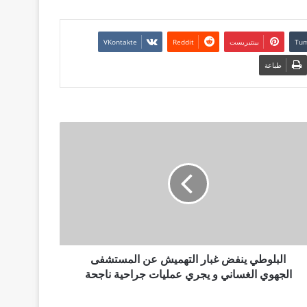
بينتيريست
طباعة
البلوطي ينفض غبار التهميش عن المستشفى
الجهوي الغساني و يجري عمليات جراحية ناجحة