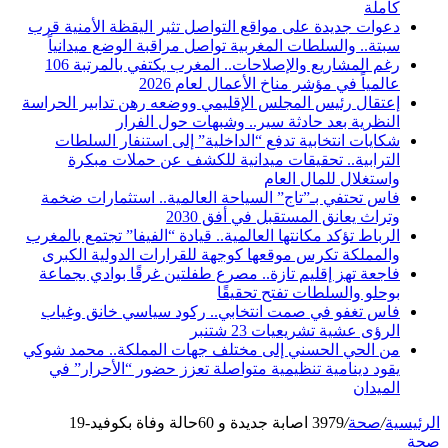
كاملة
دعوات جديدة على مواقع التواصل تثير اليقظة الأمنية قرب
سبتة.. والسلطات المغربية تواصل مراقبة الوضع ميدانياً
رغم المشاريع والإصلاحات.. المغرب يكتفي بالمرتبة 106
عالمياً في مؤشر مناخ الأعمال لعام 2026
إعتقال رئيس المجلس الإقليمي ووضعه رهن تدابير الحراسة
النظرية بعد حادثة سير.. وشبهات حول الفرار
شكايات انتخابية تدفع “الداخلية” إلى استنفار السلطات
الترابية.. تحقيقات ميدانية للكشف عن حملات مبكرة
واستغلال للمال العام
فاس تحتفي بـ”تاج” السياحة العالمية.. استثمارات ضخمة
وتراث يعانق المستقبل في أفق 2030
الرباط تؤكد مكانتها العالمية.. قيادة “الفيفا” تجتمع بالمغرب
والمملكة تكرس موقعها كوجهة للقرارات الدولية الكبرى
فاجعة تهز إقليم تازة.. مصرع طفلتين غرقًا بوادي بجماعة
بوحلو والسلطات تفتح تحقيقًا
فاس تغفو في صمت انتخابي.. ركود سياسي خانق وغياب
الرؤى عشية تشريعيات 23 شتنبر
من الحي الحسني إلى مختلف جهات المملكة.. محمد شوكي
يقود دينامية تنظيمية متواصلة تعزز حضور “الأحرار” في
الميدان
الرئيسية
/
صحة
/
3979 اصابة جديدة و 60حالة وفاة بكوفيد-19
صحة