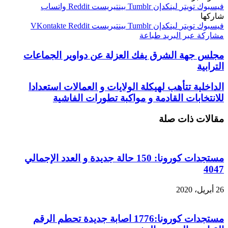
فيسبوك
تويتر
لينكدإن
بينتيريست
واتساب
شاركها
فيسبوك
تويتر
لينكدإن
بينتيريست
مشاركة عبر البريد
طباعة
مجلس جهة الشرق يفك العزلة عن دواوير الجماعات
الترابية
الداخلية تتأهب لهيكلة الولايات و العمالات استعدادا
للانتخابات القادمة و مواكبة تطورات الفاشية
مقالات ذات صلة
مستجدات كورونا: 150 حالة جديدة و العدد الإجمالي
4047
26 أبريل، 2020
مستجدات كورونا:1776 اصابة جديدة تحطم الرقم