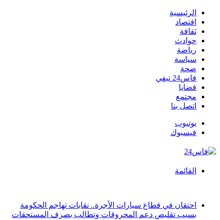
الرئيسية
اقتصاد
ثقافة
حوادث
رياضة
سياسة
صحة
فاس24 تيفي
قضايا
مجتمع
اتصل بنا
يوتيوب
فيسبوك
القائمة
أخبار عاجلة
احتقان في قطاع سيارات الأجرة.. نقابات تهاجم الحكومة
بسبب تقليص دعم المحروقات وتطالب بصرف المستحقات