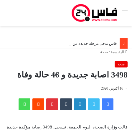
القائمة
فاس تدخل مرحلة جديدة من التأهيل.. خالد آيت طالب يقود جولات ميدانية ويعبّئ مختلف المتدخلين لإعادة الاعتبار للأحياء والمرافق والفضاءات العمومية
الرئيسية
/
صحة
صحة
3498 اصابة جديدة و 46 حالة وفاة
16 أكتوبر، 2020
فيسبوك
تويتر
لينكدإن
‏Tumblr
بينتيريست
‏Reddit
واتساب
قالت وزارة الصحة، اليوم الجمعة، تسجيل 3498 إصابة مؤكدة جديدة