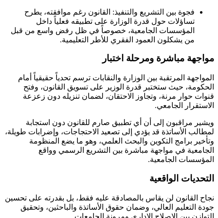
فجوة بين التشريع والتنفيذ: القانون رغم موافقته، يطرح
تساؤلات حول قدرة الوزارة على تطبيقه فعلياً داخل
المؤسسات الجامعية، خصوصاً في ظل رفض واسع من قبل
من يشكلون العمود الفقري للأطر التعليمية.
مواجهة مباشرة ومرحلة اختبار
المواجهة المرتقبة بين الوزارة والنقابات ترسم تحدياً حقيقياً أمام
الحكومة، حيث ستختبر قدرة الوزير على تسويق القانون، وفتح
قنوات حوار مرنة، وتجاوز الاحتقان، لضمان تنزيله دون زعزعة
الاستقرار الجامعي.
ويشير مراقبون إلى أن أي تطبيق صارم للقانون دون استجابة
لمطالب الأساتذة قد يؤدي إلى تصعيد الاحتجاجات، وإضرابات طويلة،
وتأخير برامج التكوين والبحث العلمي، وهو ما يضع المنظومة
الجامعية في مواجهة مباشرة بين التشريع الرسمي وواقع
المؤسسات الجامعية.
التحديات الواقعية
نجاح القانون لن يقاس بالمصادقة عليه فقط، بل بقدرته على تحسين
جودة التعليم العالي، وضمان حقوق الأساتذة والباحثين، وتحقيق
التوازن بين الإصلاح الإداري ومرونة الجامعات.