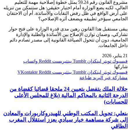
مشروع القانون رقم 59.24 يمثل خطوة إصلاحية مهمة للتعليم
العالي، لكنه يضع الوزارة أمام اختبار حقيقي: هل ستتمكن من تنزيله
على أرض الواقع في ظل رفض النقابات والأساتذة، أم أن الاحتقان
الجامعي سيؤخر تطبيقه ويضعف أثره الإصلاحي؟
يبقى مستقبل هذا القانون رهين مدى قدرة الوزارة على فتح حوار
تشاركي، وضمان توازن الإصلاح بين الأساتذة والطلبة والإدارة
الجامعية، دون أن تتحول الصياغة القانونية إلى مصدر تصادم دائم
داخل الجامعات.
21 يناير، 2026
فيسبوك
تويتر
لينكدإن
بينتيريست
واتساب
شاركها
فيسبوك
تويتر
لينكدإن
بينتيريست
مشاركة عبر البريد
طباعة
جلالة الملك يتفضل بتعيين 24 ملحقا قضائيا كقضاة من
الدرجة الثانية بالمحاكم المالية (بلاغ للمجلس الأعلى
للحسابات)
بنعلي: تحويل المكتب الوطني للهيدروكاربورات والمعادن
إلى شركة مساهمة خيار سيادي يعزز استقلال المغرب
الطاقي