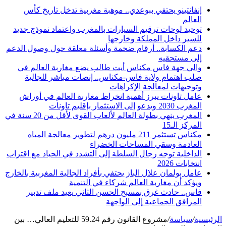
إنفانتينو يحتفي ببوعدي.. موهبة مغربية تدخل تاريخ كأس
العالم
توحيد لوحات ترقيم السيارات بالمغرب واعتماد نموذج جديد
للسير داخل المملكة وخارجها
دعم الكسابة.. أرقام ضخمة وأسئلة معلقة حول وصول الدعم
إلى مستحقيه
والي جهة فاس مكناس أيت طالب يضع مغاربة العالم في
صلب اهتمام ولاية فاس-مكناس.. إنصات مباشر للجالية
وتوجيهات لمعالجة الإكراهات
عامل تاونات يبرز أهمية انخراط مغاربة العالم في أوراش
المغرب 2030 ويدعو إلى الاستثمار بإقليم تاونات
المغرب ينهي بطولة العالم لألعاب القوى لأقل من 20 سنة في
المركز الـ15
مكناس تستثمر 211 مليون درهم لتطوير معالجة المياه
العادمة وسقي المساحات الخضراء
الداخلية توجه رجال السلطة إلى التشدد في الحياد مع اقتراب
انتخابات 2026
عامل بولمان علال الباز يحتفي بأفراد الجالية المغربية بالخارج
ويؤكد أن مغاربة العالم شركاء في التنمية
فاس.. حادث غرق بمسبح الحسن الثاني يعيد ملف تدبير
المرافق الجماعية إلى الواجهة
الرئيسية
/
سياسة
/
مشروع القانون رقم 59.24 للتعليم العالي… بين