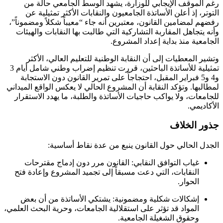
رغم الموقف الإيجابي للوزارة، يشهد الوسط الجامعي حالة من
التوتر، إذ أعلن الأساتذة الجامعيون والنقابات الأكثر تمثيلية عن
رفضهم لمضامين القانون، معتبرين أنه جاء “معيباً شكلاً ومضموناً”،
وأنه يتجاهل المقاربة التشاركية التي طالبت بها النقابات والهيئات
الجامعية منذ بداية إعداد المشروع.
وتشير المعطيات إلى أن النقابة الوطنية للتعليم العالي، الأكثر
تمثيلية للأساتذة الباحثين، قررت تنظيم إضراب وطني شامل أيام 3
و4 و5 فبراير المقبل، احتجاجاً على تمرير القانون دون الاستجابة
لمطالبها. وتؤكد النقابة أن المشروع الحالي لا يعكس الواقع الميداني
للجامعات، ولا يواكب حاجيات الأساتذة والطلبة، ما يهدد الاستقرار
الأكاديمي.
جذور الخلاف
الجدل الحالي حول القانون ينبع من عدة نقاط أساسية:
غياب التوافق النقابي: القانون مرر دون إدماج مقترحات
النقابات، التي دعت مسبقاً إلى تجميد المشروع وإعادة فتح
الحوار.
إشكالات شكلية ومضمونية: يشتكي الأساتذة من أن بعض
المواد قد تؤثر على استقلالية الجامعات، وحرية البحث العلمي،
وحقوق الشغيلة الجامعية.