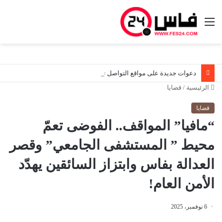
القائمة
دعوات جديدة على مواقع التواصل تثير اليقظة الأمنية قرب سبتة.. والسلطات المغربية تواصل مراقبة الوضع ميدانياً
الرئيسية
/
قضايا
قضايا
“مافيا” المواقف.. الفوضى تعمّ
محيط ” المستشفى الجامعي” وقصر
العدالة بفاس وابتزاز السائقين يهدّد
الأمن العام!
6 نوفمبر، 2025