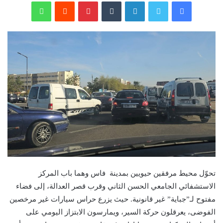
فيسبوك
تويتر
لينكدإن
‏Tumblr
بينتيريست
‏Reddit
واتساب
تحوّل محيط مرفقين حيويين بمدينة فاس وهما باب المركز
الاستشفائي الجامعي الحسن الثاني وقرب قصر العدالة، إلى فضاء
مفتوح لـ”جباية” غير قانونية. حيث يزرع حراس سيارات غير مرخصين
الفوضى، يعرقلون حركة السير، ويمارسون الابتزاز اليومي على