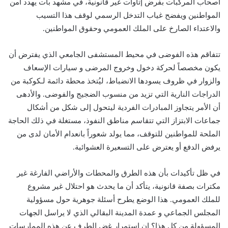
أصحاب المركبات بفرض إتاوات غير قانونية، في مشهد بات يهدد أمن
المواطنين ويفضح غياب التدخل الرسمي لوقف هذا التسيب
والاعتداء الصارخ على الملك العمومي وحقوق المواطنين.
تتفاقم هذه الفوضى في محيط المستشفى الجامعي الذي يفترض أن
يكون مخصصاً لحركة دخول وخروج المرضى و سيارات الإسعاف
والزوار في ظروف يسودها الانضباط، ليُتخذ محطة دائمة لـكوكبة من
الدراجات النارية التي تزيد من منسوب الضجيج والفوضى. والأدهى
أن الأمر يتجاوز المبادرات الفردية ليتحول إلى شكل من أشكال
جماعات الابتزاز التي تتقاسم مناطق النفوذ، مستغلة في ذلك الحاجة
الملحة للمواطنين للتوقف، مما يولد شعوراً بانعدام الأمان لدى من
يرفض الدفع أو يعترض على التسعيرة العشوائية.
في ظل تأكيدات بأن هذه الطرق والمحطات والأراضي الفارغة غير
مكترات بصفة قانونية، يتأكد أن ما يحدث هو احتلال غير مشروع
للملك العمومي. هذا الوضع يطرح أسئلة جوهرية حول مسؤولية
المجلس الجماعي و عمدة المدينة البقالي الذي لا يراسل الجهات
المسؤولة من كل هذا؟ إن استمرار غض الطرف عن هذه الممارسات