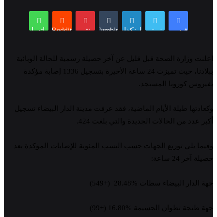
فيسبوك
تويتر
لينكدإن
Tumblr
بينتيريست
Reddit
واتساب
اعلنت وزارة الصحة قبل قليل عن آخر حصيلة رسمية للحالة الوبائية
ببلادنا، حيث تميزت 24 ساعة الأخيرة بتسجيل 1336 إصابة مؤكدة
بفيروس كورونا المستجد.
وكعادتها طيلة الأيام الماضية، فقد عرفت مدينة الدار البيضاء تسجيل
أكبر عدد من الحالات الجديدة والتي بلغت 424.
وفيما يلي توزيع الجهات حسب النسب المئوية للإصابات المؤكدة بعد
حصيلة آخر 24 ساعة:
جهة الدار البيضاء سطات %28.48 (+549)
جهة طنجة تطوان الحسيمة %16.80 (+99)