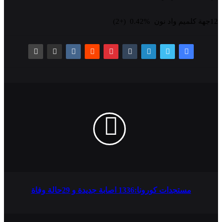
12جهة كلميم واد نون %0.42 (+2)
مستجدات كورونا:1336 اصابة جديدة و 29حالة وفاة