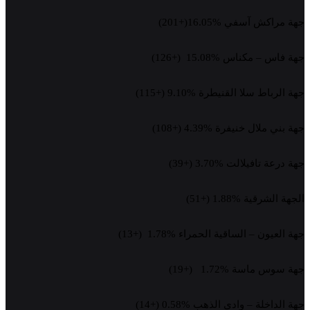
جهة مراكش آسفي %16.05(+201)
جهة فاس – مكناس %15.08 (+126)
جهة الرباط سلا القنيطرة %9.10 (+115)
جهة بني ملال خنيفرة %4.39 (+108)
جهة درعة تافيلالت %3.70 (+39)
الجهة الشرقية %1.88 (+51)
جهة العيون – الساقية الحمراء %1.78 (+13)
جهة سوس ماسة %1.72 (+19)
جهة الداخلة – وادي الذهب %0.58 (+14)