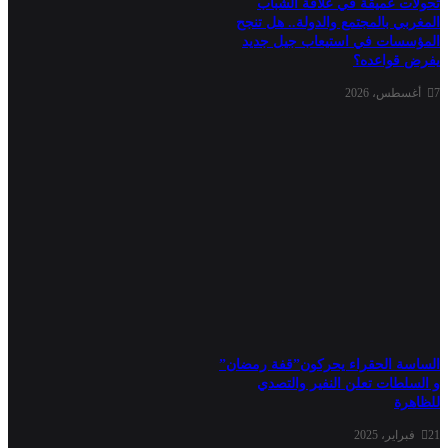
تحولات عميقة في علاقة الشباب
المغربي بالمجتمع والدولة.. هل تنجح
المؤسسات في استيعاب جيل جديد
يفرض قواعده؟
7 أغسطس، 2026
الساسة الحقراء يحركون”قفة رمضان”
و السلطات تعلن النفير والتصدي
للظاهرة
21 فبراير، 2025