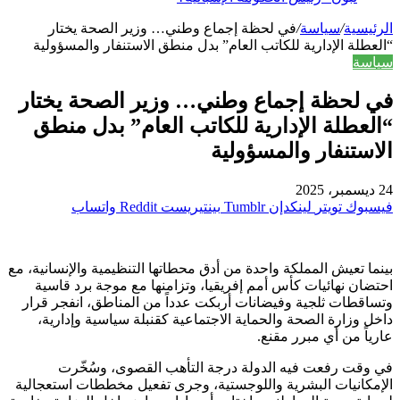
الرئيسية
/
سياسة
/
في لحظة إجماع وطني… وزير الصحة يختار
“العطلة الإدارية للكاتب العام” بدل منطق الاستنفار والمسؤولية
سياسة
في لحظة إجماع وطني… وزير الصحة يختار
“العطلة الإدارية للكاتب العام” بدل منطق
الاستنفار والمسؤولية
24 ديسمبر، 2025
فيسبوك
تويتر
لينكدإن
بينتيريست
واتساب
بينما تعيش المملكة واحدة من أدق محطاتها التنظيمية والإنسانية، مع
احتضان نهائيات كأس أمم إفريقيا، وتزامنها مع موجة برد قاسية
وتساقطات ثلجية وفيضانات أربكت عدداً من المناطق، انفجر قرار
داخل وزارة الصحة والحماية الاجتماعية كقنبلة سياسية وإدارية،
عارياً من أي مبرر مقنع.
في وقت رفعت فيه الدولة درجة التأهب القصوى، وسُخّرت
الإمكانيات البشرية واللوجستية، وجرى تفعيل مخططات استعجالية