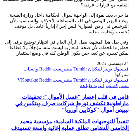
العامة مع قرارات فردية؟
ما جرى يعيد بقوة إلى الواجهة سؤال الحكامة داخل وزارة الصحة،
ويضع الوزير الوصي في قلب المساءلة الأخلاقية والسياسية، لأن
الترخيص في زمن الطوارئ ليس إجراءً إدارياً عادياً، بل موقف
يُحسب ويُحاسَب عليه.
وفي ظل هذا المشهد، يظل الرأي العام في انتظار توضيح يرقى إلى
خطورة اللحظة، لأن صحة المغاربة ليست ملفاً مؤجلاً، ولا قطاعاً
يمكن تدبيره عن بُعد، حين يكون الوطن كله في وضع استنفار.
24 ديسمبر، 2025
فيسبوك
تويتر
لينكدإن
بينتيريست
واتساب
شاركها
فيسبوك
تويتر
لينكدإن
بينتيريست
مشاركة عبر البريد
طباعة
فاس في قلب إعصار "غسل الأموال": تحقيقات
ماراطونية تكشف تورط شركات صرف وبنكيين في
تبييض أموال "كوكايين أوروبا"
تنفيذاً للتوجيهات الملكية السامية: مؤسسة محمد
الخامس للتضامن تطلق عملية إغاثية واسعة تستهدف