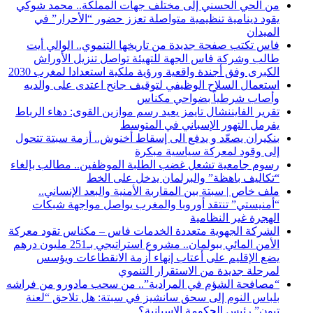
من الحي الحسني إلى مختلف جهات المملكة.. محمد شوكي
يقود دينامية تنظيمية متواصلة تعزز حضور “الأحرار” في
الميدان
فاس تكتب صفحة جديدة من تاريخها التنموي.. الوالي أيت
طالب وشركة فاس الجهة للتهيئة تواصل تنزيل الأوراش
الكبرى وفق أجندة واقعية ورؤية ملكية استعدادا لمغرب 2030
استعمال السلاح الوظيفي لتوقيف جانح اعتدى على والديه
وأصاب شرطياً بضواحي مكناس
تقرير الفايننشال تايمز يعيد رسم موازين القوى: دهاء الرباط
يفرمل التهور الإسباني في المتوسط
بنكيران يصعّد و يدفع الى إسقاط أخنوش.. أزمة سبتة تتحول
إلى وقود لمعركة سياسية مبكرة
رسوم جامعية تشعل غضب الطلبة الموظفين.. مطالب بإلغاء
“تكاليف باهظة” والبرلمان يدخل على الخط
ملف خاص | سبتة بين المقاربة الأمنية والبعد الإنساني..
“أمنيستي” تنتقد أوروبا والمغرب يواصل مواجهة شبكات
الهجرة غير النظامية
الشركة الجهوية متعددة الخدمات فاس – مكناس تقود معركة
الأمن المائي ببولمان.. مشروع استراتيجي بـ251 مليون درهم
يضع الإقليم على أعتاب إنهاء أزمة الانقطاعات ويؤسس
لمرحلة جديدة من الاستقرار التنموي
“مصافحة الشؤم في المرادية”.. من سحب مادورو من فراشه
بلباس النوم إلى سحق سانشيز في سبتة: هل تلاحق “لعنة
تبون” رئيس الحكومة الإسبانية؟