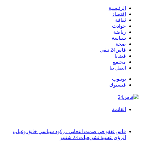
الرئيسية
اقتصاد
ثقافة
حوادث
رياضة
سياسة
صحة
فاس24 تيفي
قضايا
مجتمع
اتصل بنا
يوتيوب
فيسبوك
القائمة
أخبار عاجلة
فاس تغفو في صمت انتخابي.. ركود سياسي خانق وغياب
الرؤى عشية تشريعيات 23 شتنبر