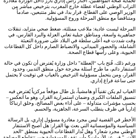
لحماية صحة المواطنين، اختار رأس إداري بارز داخل الوزارة مغادرة
التراب الوطني لقضاء عطلة خارج المغرب، بترخيص مباشر من
الوزير الوصي على القطاع. قرار بدا، في نظر متتبعين، صادماً
ومتناقضاً مع منطق المرحلة وروح المسؤولية.
المرحلة ليست عادية: ملاعب ممتلئة، ضغط صحي متزايد، تنقلات
جماهيرية واسعة، ومناطق جبلية تعاني العزلة والبرد القارس، في
وقت شددت فيه أعلى سلطة في البلاد على ضرورة التعبئة
الشاملة، والحضور الميداني، والانضباط الصارم داخل كل القطاعات
الحيوية، وعلى رأسها قطاع الصحة.
ورغم ذلك، فُتح باب “العطلة” داخل وزارة يُفترض أن تكون في حالة
استنفار دائم، ما طرح أسئلة محرجة حول منطق التدبير، وحدود
القرار، ومن يتحمل مسؤولية الترخيص بالغياب في توقيت لا يحتمل
حتى ساعة فراغ إداري.
الغياب لم يكن تقنياً أو هامشياً، بل طال موقعاً مركزياً يُفترض فيه
تنسيق الملفات الكبرى وضمان استمرارية القرار، وهو ما انعكس –
بحسب مؤشرات متداولة – على أداء بعض المصالح، وخلق ارتباكاً
إدارياً في ظرف يتطلب السرعة، الجاهزية، والحسم.
الأخطر في القضية ليس مجرد مغادرة مسؤول إداري، بل الرسالة
السياسية والمؤسساتية التي بعث بها القرار: هل أصبح الاستنفار
الوطني مجرد شعار؟ وهل تُدار القطاعات الحيوية بمنطق “الحد
الأدنى” في عز الأزمات؟ وأين تقف المسؤولية حين تتقاطع المصلحة