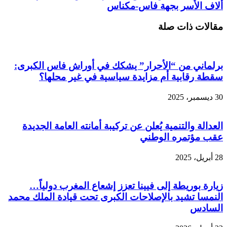
ألاف الأسر بجهة فاس-مكناس
مقالات ذات صلة
برلماني من “الأحرار” يشكك في أوراش فاس الكبرى:
سقطة رقابية أم مزايدة سياسية في غير محلها؟
30 ديسمبر، 2025
العدالة والتنمية يُعلن عن تركيبة أمانته العامة الجديدة
عقب مؤتمره الوطني
28 أبريل، 2025
زيارة بوريطة إلى فيينا تعزز إشعاع المغرب دولياً…
النمسا تشيد بالإصلاحات الكبرى تحت قيادة الملك محمد
السادس