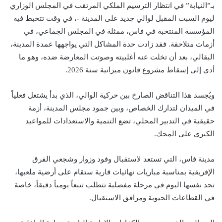
بـ”النيابة” في انتظار الترسيم الملكي المرتقب في المجلس الوزاري
ليوم السبت المقبل لوالي جديد على المدينة -، في وقت تتخبط فيه
المؤسسة المنتخبة في فاس، ممثلة في المجلس الجماعي، في
أزمات متلاحقة. فقد زادت حدة المشاكل التي يواجهها عمدة المدينة،
البقالي، بعد أن تخلت عنه أغلبيته وصوتت المعارضة ضده، وهو ما
أدى إلى إسقاط مشروع قانون ميزانية سنة 2026.
ويُجسد هذا التناقض الصارخ بين حركية الوالي، الذي بدأ يشتغل فعلياً
في الميدان لتدارك الخصاص، وبين جمود مجلس المدينة، أزمة
حقيقية في التدبير المحلي، تضع التنمية والاستعدادات للمواعيد
الكبرى على المحك.
مدينة فاس، التي تستعد لاستقبال وفود وزوار وشجعي الفرق
الإفريقية بمناسبة مباريات نهائيات قارية ستقام على أرضية ملعبها،
تجد نفسها اليوم في مرحلة مفصلية تتطلب تتبعاً يومياً دقيقاً، خاصة
في القطاعات الحيوية ومرافق الاستقبال.