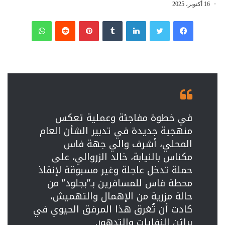
16 أكتوبر، 2025
فيسبوك
تويتر
لينكدإن
‏Tumblr
بينتيريست
‏Reddit
واتساب
في خطوة مفاجئة وعملية تعكس
منهجية جديدة في تدبير الشأن العام
المحلي، أشرف والي جهة فاس
مكناس بالنيابة، خالد الزروالي، على
حملة تدخل عاجلة وغير مسبوقة لإنقاذ
محطة فاس للمسافرين بـ”بجلود” من
حالة مزرية من الإهمال والتهميش،
كادت أن تُغرق هذا المرفق الحيوي في
براثن النفايات والتدهور.