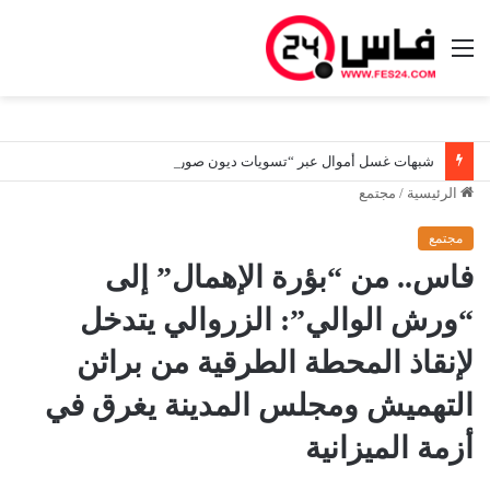
القائمة
شبهات غسل أموال عبر “تسويات ديون صورية”.. هيئة المعلومات المالية توسع تحرياتها لتعقب المستفيدين الحقيقيين من أصول مشبوهة
الرئيسية
/
مجتمع
مجتمع
فاس.. من “بؤرة الإهمال” إلى
“ورش الوالي”: الزروالي يتدخل
لإنقاذ المحطة الطرقية من براثن
التهميش ومجلس المدينة يغرق في
أزمة الميزانية