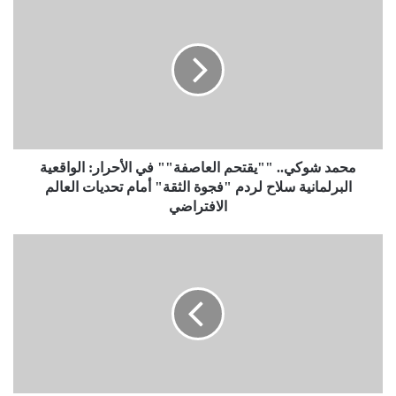
محمد شوكي.. ""يقتحم العاصفة"" في الأحرار: الواقعية
البرلمانية سلاح لردم "فجوة الثقة" أمام تحديات العالم
الافتراضي