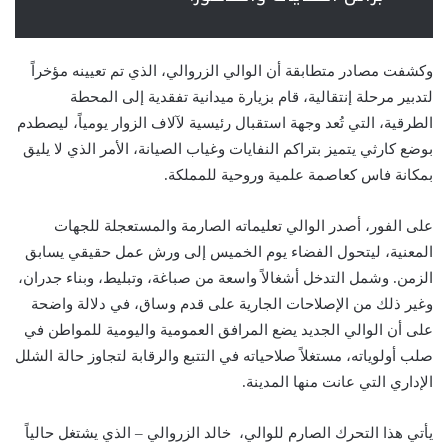
وكشفت مصادر متطابقة أن الوالي الزروالي، الذي تم تعيينه مؤخراً
لتدبير مرحلة إنتقالية، قام بزيارة ميدانية تفقدية إلى المحطة
الطرقية، التي تُعد وجهة استقبال رئيسية لآلاف الزوار يومياً، ليصطدم
بوضع كارثي يتميز بتراكم النفايات وغياب الصيانة، الأمر الذي لا يليق
بمكانة فاس كعاصمة علمية وروحية للمملكة.
على الفور، أصدر الوالي تعليماته الصارمة والمستعجلة للجهات
المعنية، ليتحول الفضاء يوم الخميس إلى ورش عمل حقيقي يسابق
الزمن. وشمل التدخل أشغالاً واسعة من صباغة، وتبليط، وبناء جدران،
وغير ذلك من الإصلاحات الجارية على قدم وساق، في دلالة واضحة
على أن الوالي الجديد يضع المرافق العمومية واليومية للمواطن في
صلب أولوياته، مستغلاً صلاحياته في التتبع والرقابة لتجاوز حالة الشلل
الإداري التي عانت منها المدينة.
يأتي هذا التحرك الصارم للوالي، خالد الزروالي – الذي يشتغل حالياً