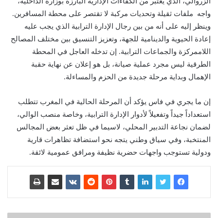
الزروالي، الذي يعتبر من الكفاءات الإدارية البارزة بوزارة الداخلية،
واجه ملفات ثقيلة وتحديات مركبة لا تقتصر على محطة المسافرين.
وينظر إليه على أنه من بين رجال الإدارة الترابية الذي يجب عليه
إعادة الحيوية والدينامية للجهة، وتعزيز التنسيق بين مختلف المصالح
اللاممركزة والجماعات الترابية. إن تدخله العاجل في المحطة
الطرقية ليس مجرد عملية صيانة، بل هو إعلان عن نهاية حقبة
الإهمال وبداية مرحلة جديدة من الحزم والمساءلة.
إن ما يجري في فاس يؤكد أن المرحلة الحالية في المغرب تتطلب
استعداداً جيداً وتفعيلاً لأدوار الإدارة الترابية، وخاصة منصب الوالي،
لضمان نجاعة التدبير المحلي، لاسيما في ظل تعثر بعض المجالس
المنتخبة، وفي سياق وطني يتجه نحو استضافة تظاهرات قارية
ودولية تستوجب واجهات حضرية نظيفة ومرافق عمومية لائقة.