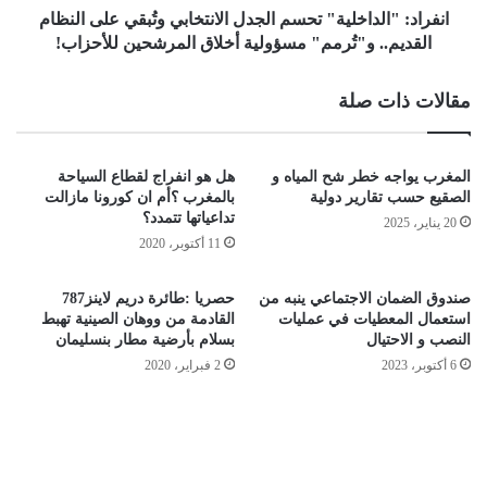
انفراد: "الداخلية" تحسم الجدل الانتخابي وتُبقي على النظام
القديم.. و"تُرمم" مسؤولية أخلاق المرشحين للأحزاب!
مقالات ذات صلة
المغرب يواجه خطر شح المياه و
هل هو انفراج لقطاع السياحة
الصقيع حسب تقارير دولية
بالمغرب ؟أم ان كورونا مازالت
تداعياتها تتمدد؟
20 يناير، 2025
11 أكتوبر، 2020
صندوق الضمان الاجتماعي ينبه من
حصريا :طائرة دريم لاينز787
استعمال المعطيات في عمليات
القادمة من ووهان الصينية تهبط
النصب و الاحتيال
بسلام بأرضية مطار بنسليمان
6 أكتوبر، 2023
2 فبراير، 2020