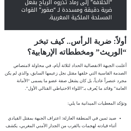
“الخلافة” إلى رماد تذروه الرياح بفعل
ضربة دقيقة ومسددة لـ “صقور” القوات
المسلحة الملكية المغربية.
أولاً: ضربة الرأس.. كيف تبخر
“الوريث” ومخططاته الإرهابية؟
أعلنت الجبهة الانفصالية الحداد لثلاثة أيام، في محاولة لامتصاص
الصدمة القاسية التي خلفها مقتل نجل زعيمها السابق، والذي لم يكن
مجرد عنصراً عادياً، بل كان يشغل صفة عضو ما يسمى “الأمانة
العامة” وقائد ما يُعرف بـ”اللواء الاحتياطي القتالي الأول”.
وتؤكد المعطيات الميدانية ما يلي:
صيد ثمين في المنطقة العازلة: اعتراف الجبهة بمقتل القيادي
أثناء قيادته لهجمات بالقرب من الجدار الأمني المغربي، يكشف