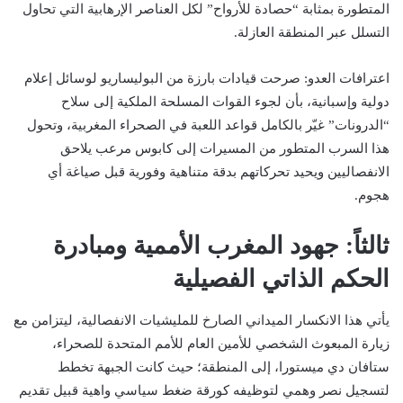
المتطورة بمثابة “حصادة للأرواح” لكل العناصر الإرهابية التي تحاول
التسلل عبر المنطقة العازلة.
اعترافات العدو: صرحت قيادات بارزة من البوليساريو لوسائل إعلام
دولية وإسبانية، بأن لجوء القوات المسلحة الملكية إلى سلاح
“الدرونات” غيّر بالكامل قواعد اللعبة في الصحراء المغربية، وتحول
هذا السرب المتطور من المسيرات إلى كابوس مرعب يلاحق
الانفصاليين ويحيد تحركاتهم بدقة متناهية وفورية قبل صياغة أي
هجوم.
ثالثاً: جهود المغرب الأممية ومبادرة
الحكم الذاتي الفصيلية
يأتي هذا الانكسار الميداني الصارخ للمليشيات الانفصالية، ليتزامن مع
زيارة المبعوث الشخصي للأمين العام للأمم المتحدة للصحراء،
ستافان دي ميستورا، إلى المنطقة؛ حيث كانت الجبهة تخطط
لتسجيل نصر وهمي لتوظيفه كورقة ضغط سياسي واهية قبيل تقديم