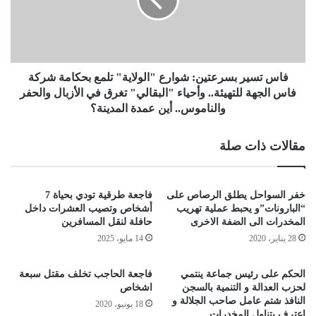
فاس تسير بسرعتين: شوارع "الولاية" تلمع بحكامة شركة
فاس الجهة للتهيئة.. وأحياء "البقالي" تغرق في الأزبال والحفر
والناموس.. أين عمدة المدينة؟
مقالات ذات صلة
خفر السواحل يطلق الرصاص على
فاجعة طرقية تودي بحياة 7
“البارونات”و يحبط عملية تهريب
أشخاص وتصيب العشرات داخل
المخدرات الى الضفة الاخرى
حافلة لنقل المسافرين
28 يناير، 2020
14 مايو، 2025
الحكم على رئيس جماعة ينتمي
فاجعة الحاجب تخلف مقتل سبعة
لحزب العدالة و التنمية بالسجن
اشخاص
النافذ شتم عامل صاحب الجلالة و
18 يونيو، 2020
اعترف يتناول المخدرات