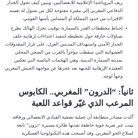
زيف البروباغندا الإعلامية للانفصاليين، ويبين كيف تحول الجدار
الدفاعي المغربي إلى مقبرة مفتوحة لكل من تسول له نفسه
الاقتراب من حدود المملكة أو المساس بأمنها القومي.
إحباط مخططات الغدر بالسمارة: توقيت تحرك الهالك يطرح
تساؤلات حارقة حول تخطيطه لتنفيذ اعتداءات إرهابية خلف
الجدار الأمني واستهداف المدنيين العزل، على غرار المقذوفات
العشوائية التي سقطت مؤخراً بالقرب من السجن المحلي
بمدينة السمارة الدينية، وهي الهجمات اليائسة التي تعكس
العقيدة الإرهابية للجبهة بعد عجزها عن مواجهة الجيش المغربي
وجهاً لوجه.
ثانياً: “الدرون” المغربي.. الكابوس
المرعب الذي غيّر قواعد اللعبة
أكدت مصادر متطابقة أن عملية تصفية القيادي الانفصالي ورفاقه
تمت عبر ضربة جوية خاطفة نفذتها طائرة مسيرة “درون” تابعة
لسلاح الجو المغربي. وقد أصبحت هذه التكنولوجيا العسكرية