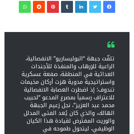
فيسبوك
تويتر
لينكدإن
‏Tumblr
بينتيريست
‏Reddit
واتساب
تلقّت جبهة “البوليساريو” الانفصالية،
الراعية للإرهاب والمنفذة للأجندات
العدائية في المنطقة، صفعة عسكرية
واستراتيجية مدوية هزت أركان مخيمات
تندوف؛ إذ اضطرت العصابة الانفصالية
للاعتراف رسمياً بمصرع المدعو “لحبيب
محمد عبد العزيز”، نجل زعيم الجبهة
الهالك، والذي كان يُعد الفتى المدلل
والوريث المفترض لقيادة هذا الكيان
الوظيفي، ليتحول طموحه في