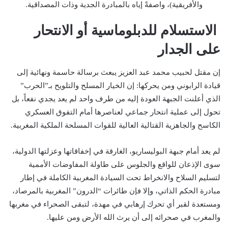
والأفريقية)، واصفةً إياه بالمبادرة الجدية وذات المصداقية.
الاستسلام للدبلوماسية أو الانتحار
على الجدار
إن مقتل لحبيب محمد عبد العزيز يبعث برسالة حاسمة ونهائية إلى
قيادة الرابوني ومن يحركها: إن الخيار المسلح والتلويح بـ”الحرب”
الذي أعلنت الجبهة العودة إليه من طرف واحد لم يعد يجدي نفعاً، بل
تحول إلى عملية انتحار جماعي لعناصرها أمام التفوق العسكري
الكاسح والجاهزية القتالية العالية للقوات المسلحة الملكية المغربية.
لم يعد أمام جبهة البوليساريو، الغارقة في إخفاقاتها وعزلتها الدولية،
سوى الإذعان للواقع والجلوس على طاولة المفاوضات الأممية
لتسليم السلاح والانخراط تحت السيادة المغربية الكاملة في إطار
مبادرة الحكم الذاتي، وإلا فإن طائرات “الدرون” المغربية بالمرصاد،
ومستعدة لقبر أي تحرك إرهابي في مهدة، لتبقى الصحراء في مغربها
والمغرب في صحرائه إلى أن يرث الله الأرض ومن عليها.