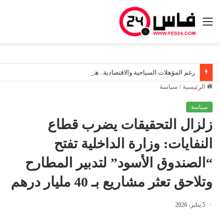
القائمة
رغم المؤهلات السياحية والاقتصادية.. هل أصبحت جهة فاس–مكناس خارج أولويات التوسع الجوي؟
الرئيسية
/
سياسة
سياسة
زلزال التحقيقات يضرب قطاع
النفايات: وزارة الداخلية تفتح
“الصندوق الأسود” لتدبير المطارح
وتلاحق تعثر مشاريع بـ 40 مليار درهم
5 يناير، 2026