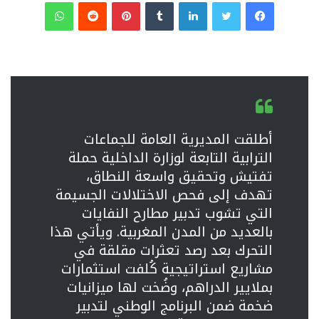
فيسبوك
تويتر
لينكدإن
‏Tumblr
بينتيريست
‏Reddit
واتساب
أطلقت المديرية العامة للجماعات
الترابية التابعة لوزارة الداخلية حملة
تفتيش وتحقيق واسعة النطاق،
تهدف إلى فحص الاختلالات الجسيمة
التي تشوب تدبير مطارح النفايات
بالعديد من المدن المغربية. ويأتي هذا
التحرك بعد رصد تعثرات مقلقة في
مشاريع استراتيجية كُلفت استثمارات
بملايير الدراهم، وضُخت لها ميزانيات
ضخمة ضمن البرنامج الوطني لتدبير