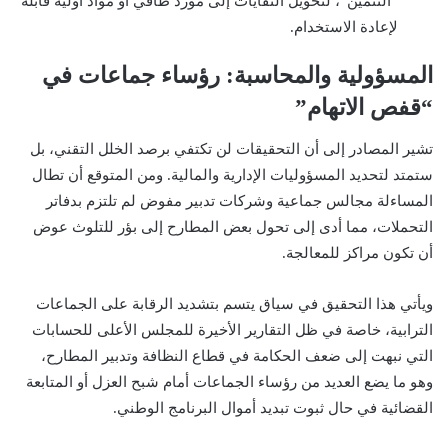
“التثمين”، لتحويل النفايات إلى مورد طاقي أو مواد أولية قابلة
لإعادة الاستخدام.
المسؤولية والمحاسبة: رؤساء جماعات في
“قفص الاتهام”
تشير المصادر إلى أن التحقيقات لن تكتفي برصد الخلل التقني، بل
ستمتد لتحديد المسؤوليات الإدارية والمالية. ومن المتوقع أن تطال
المساءلة مجالس جماعية وشركات تدبير مفوض لم تلتزم بدفاتر
التحملات، مما أدى إلى تحول بعض المطارح إلى بؤر للتلوث عوض
أن تكون مراكز للمعالجة.
ويأتي هذا التحقيق في سياق يتسم بتشديد الرقابة على الجماعات
الترابية، خاصة في ظل التقارير الأخيرة للمجلس الأعلى للحسابات
التي نبهت إلى ضعف الحكامة في قطاع النظافة وتدبير المطارح،
وهو ما يضع العديد من رؤساء الجماعات أمام شبح العزل أو المتابعة
القضائية في حال ثبوت تبديد أموال البرنامج الوطني.