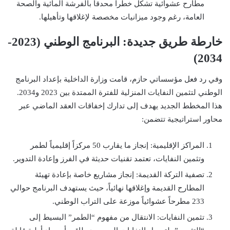
مطارح عشوائية تشكل خطراً محدقاً بالفرشة المائية والصحة
العامة، رغم وجود ميزانيات مخصصة لإغلاقها وتأهيلها.
خارطة طريق جديدة: البرنامج الوطني (2023-
2034)
وفي رد فعل مؤسساتي حازم، قامت وزارة الداخلية بإعداد البرنامج
الوطني لتثمين النفايات المنزلية للفترة الممتدة بين 2023 و2034.
هذا المخطط الجديد يهدف إلى تدارك إخفاقات العقد الماضي عبر
محاور استراتيجية تتضمن:
المراكز الإقليمية: إنجاز ما يقارب 50 مركزاً إقليمياً لطمر
وتثمين النفايات، تعتمد تقنيات حديثة في الفرز وإعادة التدوير.
تصفية التركة القديمة: إنجاز مشاريع خاصة بإعادة تهيئة
المطارح القديمة وإغلاقها نهائياً، حيث يستهدف البرنامج حوالي
233 مطرحاً عشوائياً موزعة على التراب الوطني.
تثمين النفايات: الانتقال من مفهوم “الطمر” البسيط إلى