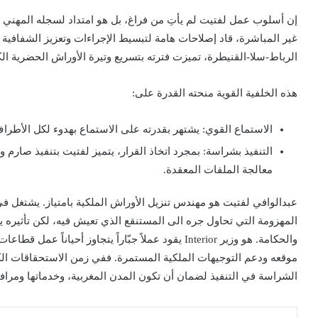
إن أسلوب عمل لفتيت لم يأتِ من فراغ، بل هو امتداد لسجله المهني الح
غير المباشرة، قاد إصلاحات هامة لتبسيط الإجراءات وتعزيز الشفافية 
الرباط-سلا-القنيطرة، تميزت فترته بتسريع وتيرة الأوراش الحضرية ال
هذه الخلفية القوية منحته القدرة على:
الاستماع القوي: يشتهر بقدرته على الاستماع بهدوء لكل الأطراف و
التنفيذ بشراسة: بمجرد اتخاذ القرار، يتميز لفتيت بتنفيذ صارم و
معالجة الملفات المعقدة.
عبدالوافي لفتيت هو مهندس تنزيل الأوراش الملكية بامتياز. يشتغل في 
المهزومة التي تحاول جره الى المستنقع الذي تعيش فيه، لكن تأثيره يظ
والحكامة. هو وزير Interior يقود عملاً جبّاراً يتجاوز 
موقعه ودعم التوجيهات الملكية المستمرة. ففي زمن الاستحقاقات ال
الشراسة في التنفيذ لضمان أن تكون المدن المغربية، وخدماتها ومرافق