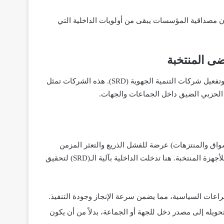
ن مصداقية المؤسسات يبقى من أولويات الداخلية التي
أحد أهم الأوراش التي قادها لفتيت والتي أثبتت نجاحاً مبكراً هو تنزيل وتفعيل شركات التنمية الجهوية (SRD). هذه الشركات تمثل
أو الحزبي الضيق داخل الجماعات والجهات.
واق والمنتزهات) عرضة للفشل الذريع والتعثر المزمن
بسبب فوضى التدبير لدى المنتخبين وضعف الكفاءة التقنية والإدارية للأجهزة المنتخبة. هنا تدخلت الداخلية بآلية الـ(SRD) لتحقيق
لصراعات السياسية، مما يضمن سرعة الإنجاز وجودة التنفيذ.
يله إلى مصدر دخل للجهة أو الجماعة، بدلاً من أن يكون