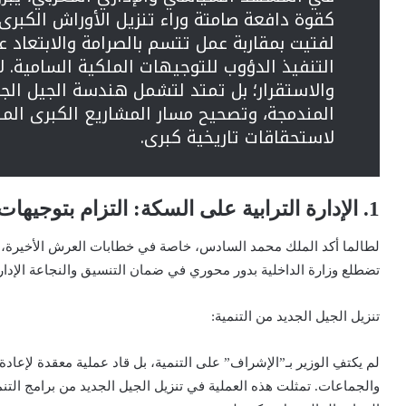
كقوة دافعة صامتة وراء تنزيل الأوراش الكبرى و
لفتيت بمقاربة عمل تتسم بالصرامة والابتعاد ع
التنفيذ الدؤوب للتوجيهات الملكية السامية. 
والاستقرار؛ بل تمتد لتشمل هندسة الجيل الجديد
المندمجة، وتصحيح مسار المشاريع الكبرى ال
لاستحقاقات تاريخية كبرى.
1. الإدارة الترابية على السكة: التزام بتوجيهات خطاب العرش
لطالما أكد الملك محمد السادس، خاصة في خطابات العرش الأخيرة، عل
تضطلع وزارة الداخلية بدور محوري في ضمان التنسيق والنجاعة الإداري
تنزيل الجيل الجديد من التنمية:
لم يكتفِ الوزير بـ”الإشراف” على التنمية، بل قاد عملية معقدة لإعاد
والجماعات. تمثلت هذه العملية في تنزيل الجيل الجديد من برامج التنم