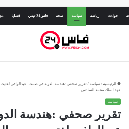
ة
حوادث
رياضة
سياسة
صحة
فاس24 تيفي
قضايا
مج
راسة النظرية بعد حادثة سير.. وشبهات حول الفرار
الرئيسية
/
سياسة
/
تقرير صحفي :هندسة الدولة في صمت: عبدالوافي لفتيت.. وز
عهد الملك محمد السادس
سياسة
تقرير صحفي :هندسة الد