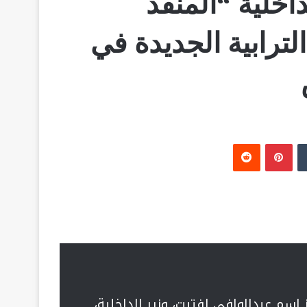
داخلية “المنفذ
ترابية الجديدة في
‏Tumblr
بينتيريست
‏Reddit
سم عبدالوافي لفتيت، وزير الداخلية،