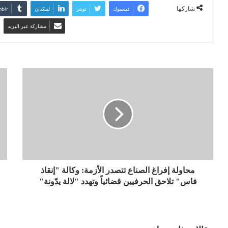
شاركها
فيسبوك
تويتر
لينكدإن
مشاركة عبر البريد
محاولة إفراغ الصناع تتصدر الأزمة: وكالة "إنقاذ
فاس" تلاحق الحرفيين قضائياً وتهدد "لالة يدّونة"