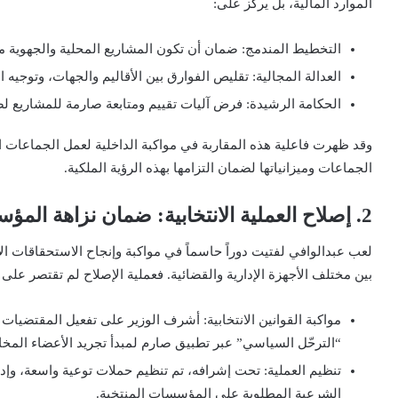
الموارد المالية، بل يركز على:
التخطيط المندمج: ضمان أن تكون المشاريع المحلية والجهوية م
العدالة المجالية: تقليص الفوارق بين الأقاليم والجهات، وتوجيه ا
الحكامة الرشيدة: فرض آليات تقييم ومتابعة صارمة للمشاريع لضم
وقد ظهرت فاعلية هذه المقاربة في مواكبة الداخلية لعمل الجماعات ال
الجماعات وميزانياتها لضمان التزامها بهذه الرؤية الملكية.
2. إصلاح العملية الانتخابية: ضمان نزاهة المؤسسات
لعب عبدالوافي لفتيت دوراً حاسماً في مواكبة وإنجاح الاستحقاقات الا
بين مختلف الأجهزة الإدارية والقضائية. فعملية الإصلاح لم تقتصر عل
مواكبة القوانين الانتخابية: أشرف الوزير على تفعيل المقتضيا
“الترحّل السياسي” عبر تطبيق صارم لمبدأ تجريد الأعضاء المخال
تنظيم العملية: تحت إشرافه، تم تنظيم حملات توعية واسعة، وإد
الشرعية المطلوبة على المؤسسات المنتخبة.