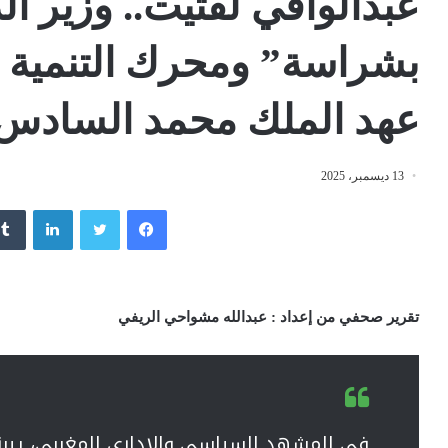
عبدالوافي لفتيت.. وزير ال
بشراسة” ومحرك التنمية ال
عهد الملك محمد السادس
13 ديسمبر، 2025
فيسبوك
تويتر
لينكدإن
تقرير صحفي من إعداد : عبدالله مشواحي الريفي
في المشهد السياسي والإداري المغربي، يبرز ا