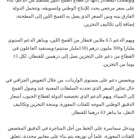
وأوضحت المصادر ذاتها أن قطاع القمح اللين يستفيد من الدعم، بناء
على سعر مرجعي يحدد للإنتاج الوطني ولتسويقه، وتتحمل الدولة
الفارق بينه وبين السعر الذي يصل به القمح اللين إلى المطحنة،
إضافة إلى تكاليف التخزين.
ويهم الدعم 6.5 ملايين قنطار من القمح اللين، ويناهز الدعم السنوي
مليارا و300 مليون درهم (130مليار سنتيم) ويستفيد الفاعلون في
القطاع من دعم على التخزين يصل إلى درهمين للقنطار، لكل 15
يوما من التخزين.
ويخصص دعم على مستوى الواردات، من خلال التعويض الجزافي في
حال تجاوز السعر الذي تحدده السلطات المعنية عند وصول القمح
إلى الميناء. ويهم الدعم الذي تخصصه الدولة لقطاع الحبوب أسعار
الدقيق الوطني الموجه للفئات المعوزة، ومنحة التخزين وتكاليف
النقل، ما يناهز 63 درهما للقنطار.
ويدخل سماسرة على الخط من أجل المتاجرة في الدقيق المخصص
للفئات المعوزة، علما أن توزيعه يتم بناء على معايير محددة، تتعلق