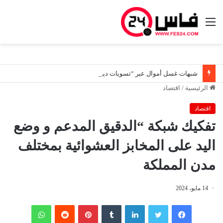
القائمة
شبهات غسل أموال عبر “تسويات ديون صورية”.. هيئة المعلومات المالية توسع تحرياتها لتعقب المستفيدين الحقيقيين من أصول مشبوهة
الرئيسية
/
اقتصاد
اقتصاد
تفكيك شبكة “الدقيق المدعم و وضع
اليد على المخابز العشوائية بمختلف
مدن المملكة
14 مايو، 2024
فيسبوك
تويتر
لينكدإن
‏Tumblr
بينتيريست
‏Reddit
واتساب