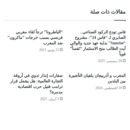
مقالات ذات صلة
فاس تودع الركود الصناعي..
“الباطرونا” ترجأ لقاء مغربي
الصابري لـ “فاس 24”: مشروع
فرنسي بسبب خرجات “ماكرون”
“Sunrise” بداية عهد جديد والوالي
ضد المغرب
آيت الطالب منح الاستثمار “نَفساً”
15 يونيو، 2023
قوياً
26 ديسمبر، 2025
المغرب و أذربيجان يلغيان التأشيرة
صفارات إنذار تدوي في أروقة
بين البلدين
التجارة العالمية: هل يشعل قرار
ترامب فتيل حرب اقتصادية
10 أغسطس، 2024
مدمرة؟
5 أبريل، 2025