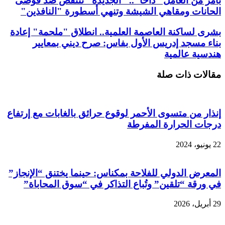
بأمر من العامل "داحا".. "الجديدة" تنتفض ضد فوضى
الحانات ومقاهي الشيشة وتنهي أسطورة "النافذين"
بشرى لساكنة العاصمة العلمية.. انطلاق "ملحمة" إعادة
بناء مسجد إدريس الأول بفاس: صرح ديني بمعايير
هندسية عالمية
مقالات ذات صلة
إنذار من متسوى الأحمر لوقوع حرائق بالغابات مع إرتفاع
درجات الحرارة المفرطة
22 يونيو، 2024
المعرض الدولي للفلاحة بمكناس: حينما يختنق “الإنجاز”
في ورقة “تلقين” وتُباع التذاكر في “سوق المحاباة”
29 أبريل، 2026