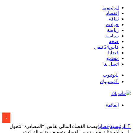
الرئيسية
اقتصاد
ثقافة
حوادث
رياضة
سياسة
صحة
فاس24 تيفي
قضايا
مجتمع
اتصل بنا
يوتيوب
فيسبوك
القائمة
الرئيسية
/
قضايا
/
بصمة القضاء المالي بفاس: “المصادرة” تتحول
إلى سلاح فتاك ضد رؤوس الفساد وتجفيف منابع الثراء غير