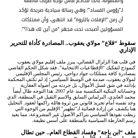
والمنقولة، باتت محاكم فاس توجه ضربات قاصمة
لـ”رؤوس الفساد”؛ وهي رسالة سيادية صريحة تؤكد
أن زمن “الإفلات بالثروة” قد انتهى، وأن ممتلكات
المسؤولين أصبحت تحت مجهر “من أين لك هذا؟”.
سقوط “قلاع” مولاي يعقوب.. المصادرة كأداة للتحرير
الإداري
في قلب هذا الزلزال القضائي، يبرز ملف إقليم مولاي يعقوب
كنموذج لتفكيك “الإقطاعيات الانتخابية”. فقد شكل الحكم القاضي
بمصادرة كافة ممتلكات جواد دواحي، رئيس المجلس الإقليمي
لمولاي يعقوب، صدمة في الوسط السياسي؛ إذ لم تكتفِ المحكمة
بإدانته في شق غسل الأموال، بل جردته من أصوله العقارية
وحساباته البنكية المكتسبة منذ عام 2007. هذا التوجه طال أيضاً
محمد العايدي، البرلماني السابق والاسم الثقيل في المنطقة، الذي
وجد نفسه أمام تجريد قانوني من ثروة هائلة راكمها لعقود. التحليل
هنا يكشف عن إرادة قضائية لـ”تطهير” الإقليم من الوجوه التي
ربطت نفوذها السياسي بتراكم الأصول غير المشروعة، مما يعيد
رسم الخارطة السياسية بالمنطقة على أسس نظيفة.
ملف “ابن باجة” وفساد القطاع العام.. حين تطال