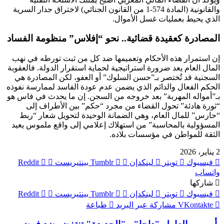
والقانونية (المادة 574-1 من القانون الجنائي) لاختراق جدار السرية
الذي يحيط بعمليات غسل الأموال.
المصادرة كعقيدة قضائية.. نحو “إفلاس” منظومة الفساد
إن استمرار هذه الأحكام وتعميمها ضد كل من ثبت تورطه في نهب
المال العام يعد ضرورة استراتيجية لحماية استقرار الدولة. فالعقوبة
السجنية قد تُختصر بـ”حسن السلوك” أو العفو، لكن المصادرة هي
الحكم الفعال والدائم الذي يضمن عدم عودة الفاسد لممارسة نفوذه
بـ”أمواله المهربة” بعد خروجه من السجن. إن ما يحدث في فاس هو
“ثورة هادئة” تحول القضاء من مجرد “حكم” بين الأطراف إلى
“حارس” للمال العام، وهي الضمانة الوحيدة لتحويل شعار “ربط
المسؤولية بالمحاسبة” من استهلاك إعلامي إلى واقع ملموس يعيد
الثقة للمواطن في مؤسسات بلاده.
2 يناير، 2026
فيسبوك
تويتر
لينكدإن
بينتيريست
واتساب
شاركها
فيسبوك
تويتر
لينكدإن
بينتيريست
مشاركة عبر البريد
طباعة