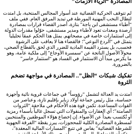
المصادرة “أثرياء الأزمات”
لم تتوقف الحركية القضائية عند أسوار المجالس المنتخبة، بل امتدت
لتطال النخب المهنية المورطة في تبديد المرفق العام. ففي ملف
“أطباء مستشفى ابن باجة” بتازة، أصدر القضاء قرارات بمصادرة
أرصدة ومعدات تعود لأطباء ومدير مستشفى، حوّلوا مقدرات الدولة
إلى استثمارات خاصة في مصحاتهم. يمثل هذا الحكم عمقاً تحليلياً
يتمثل في “الردع النوعي”؛ فالقضاء هنا لا يعاقب على الرشوة
فحسب، بل يسترد القيمة المادية للضرر الذي لحق بالقطاع الصحي،
محولاً الأصول الناتجة عن “سمسرة الأوجاع” إلى ملكية عامة، وهو
ما يكرس مبدأ أن الاستثمار في الفساد هو “استثمار خاسر”
بالضرورة.
تفكيك شبكات “الظل”.. المصادرة في مواجهة تضخم
الثروة
امتدت يد العدالة لتشمل “رؤوساً” في جماعات قروية نائية وأجهزة
حساسة، مثل رئيس جماعة أولاد زباير بإقليم تازة، وعناصر من
القوات المساعدة. تكمن قوة هذه الأحكام في ملاحقة “الثروات
الصامتة”؛ أي العقارات والمنقولات التي تسجل غالباً بأسماء رمزية
أو تُكتسب بعيداً عن الأضواء. إن إخضاع هؤلاء الموظفين والمنتخبين
لمسطرة المصادرة الكلية للمحجوزات، يبرز يقظة “الفرقة الجهوية
للشرطة القضائية” بفاس في تتبع “المسارات المالية المعقدة”،
ويؤكد أن القضاء المالي المغربي أصبح يمتلك الأسلحة التقنية