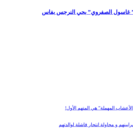
نة” غاسول الصفروي” بحي النرجس بفاس
لأعشاب المهملة” هي المتهم الأول!
ينهم و محاولة انتحار فاشلة لوالدتهم