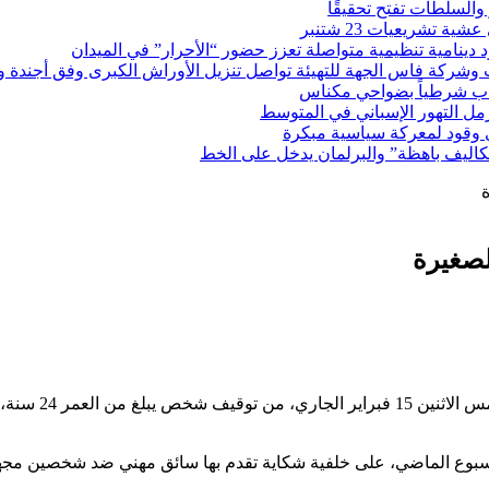
والسلطات تفتح تحقيقًا
تشريعيات 23 شتنبر
ينامية تنظيمية متواصلة تعزز حضور “الأحرار” في الميدان
شركة فاس الجهة للتهيئة تواصل تنزيل الأوراش الكبرى وفق أجندة واقعي
صاب شرطياً بضواحي مكناس
رمل التهور الإسباني في المتوسط
ى وقود لمعركة سياسية مبكرة
اليف باهظة” والبرلمان يدخل على الخط
لصغيرة
تمكنت عناصر الم
أسبوع الماضي، على خلفية شكاية تقدم بها سائق مهني ضد شخصين مجهول