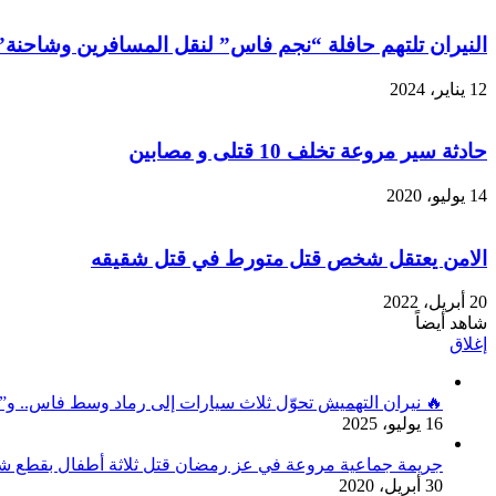
النيران تلتهم حافلة “نجم فاس” لنقل المسافرين وشاح
12 يناير، 2024
حادثة سير مروعة تخلف 10 قتلى و مصابين
14 يوليو، 2020
الامن يعتقل شخص قتل متورط في قتل شقيقه
20 أبريل، 2022
شاهد أيضاً
إغلاق
🔥 نيران التهميش تحوّل ثلاث سيارات إلى رماد وسط فاس.. و”ا
16 يوليو، 2025
جريمة جماعية مروعة في عز رمضان قتل ثلاثة أطفال بقطع شراي
30 أبريل، 2020