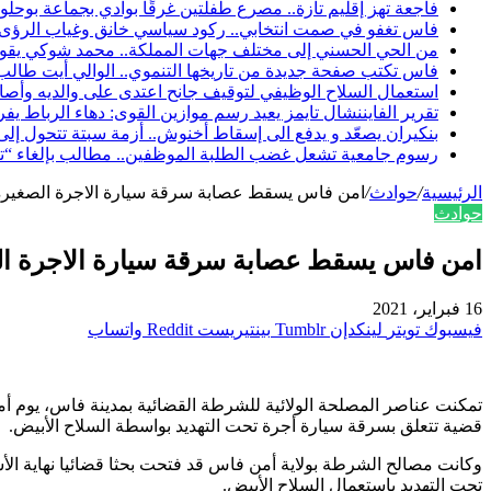
فاجعة تهز إقليم تازة.. مصرع طفلتين غرقًا بوادي بجماعة بوحلو 
فاس تغفو في صمت انتخابي.. ركود سياسي خانق وغياب الرؤى عشية 
من الحي الحسني إلى مختلف جهات المملكة.. محمد شوكي يقود د
فاس تكتب صفحة جديدة من تاريخها التنموي.. الوالي أيت طالب و
استعمال السلاح الوظيفي لتوقيف جانح اعتدى على والديه وأ
تقرير الفايننشال تايمز يعيد رسم موازين القوى: دهاء الرباط يف
بنكيران يصعّد و يدفع الى إسقاط أخنوش.. أزمة سبتة تتحول إل
رسوم جامعية تشعل غضب الطلبة الموظفين.. مطالب بإلغاء “تك
الرئيسية
/
حوادث
/
امن فاس يسقط عصابة سرقة سيارة الاجرة الصغيرة
حوادث
امن فاس يسقط عصابة سرقة سيارة الاجرة ا
16 فبراير، 2021
فيسبوك
تويتر
لينكدإن
بينتيريست
واتساب
قضية تتعلق بسرقة سيارة أجرة تحت التهديد بواسطة السلاح الأبيض.
وكانت مصالح الشرطة بولاية أمن فاس قد فتحت بحثا قضائيا نهاية ال
تحت التهديد باستعمال السلاح الأبيض.