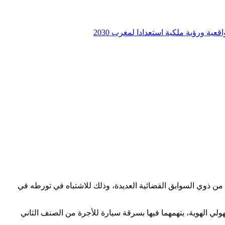
ة ورؤية ملكية استعدادا لمغرب 2030
صلحة الولائية للشرطة القضائية بمدينة فاس، يوم أمس الاثنين 15 فبراير الجاري، من توقيف شخص يبلغ من العمر 24 سنة، من ذوي السوابق القضائية العديدة، وذلك للاشتباه في تورطه في
ي الهوية، يتهمهما فيها بسرقة سيارة للأجرة من الصنف الثاني