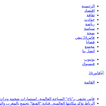
الرئيسية
اقتصاد
ثقافة
حوادث
رياضة
سياسة
صحة
فاس24 تيفي
قضايا
مجتمع
اتصل بنا
يوتيوب
فيسبوك
القائمة
أخبار عاجلة
فاس تحتفي بـ”تاج” السياحة العالمية.. استثمارات ضخمة وتراث يع
الرباط تؤكد مكانتها العالمية.. قيادة “الفيفا” تجتمع بالمغرب 