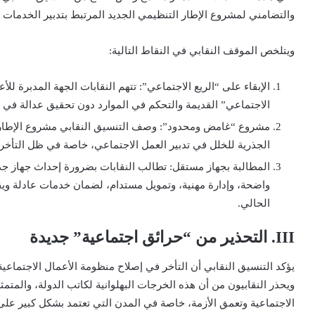
والتضامني لمشروع الإطار التنظيمي الجديد المرتبط بتدبير الخدمات ا
ويتلخص الموقف النقابي في النقاط التالية:
الإبقاء على “الريع الاجتماعي”: تتهم النقابات الجهة المدبرة للأع
الاجتماعي” القديمة والتحكم في الموارد دون تحقيق عدالة في
مشروع “غامض ومحدود”: وصف التنسيق النقابي مشروع الإطار ال
الجذرية للخلل في تدبير العمل الاجتماعي، خاصة في ظل التأ
المطالبة بجهاز مستقل: تطالب النقابات بضرورة إحداث جهاز جد
واضحة، وإدارة مهنية، وتمويل مستدام، لضمان خدمات عادلة ويقط
الحالي.
III. التحذير من “حرائق اجتماعية” جديدة
يؤكد التنسيق النقابي أن التأخر في إصلاح منظومة الأعمال الاجتماع
ويحذر النقابيون من أن هذه الخرجات البهلوانية لكاتب الدولة، والمتم
الاجتماعية وتعمق الأزمة، خاصة في المدن التي تعتمد بشكل كبير عل