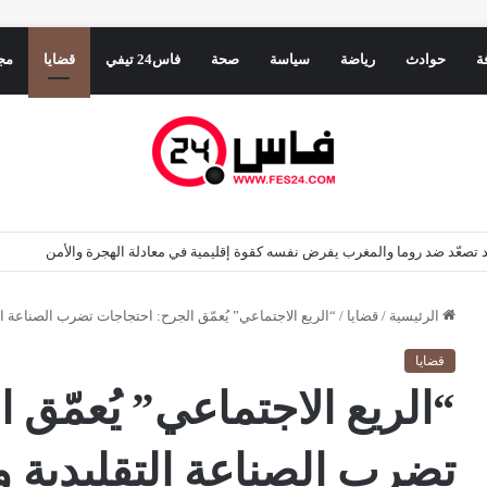
ة
حوادث
رياضة
سياسة
صحة
فاس24 تيفي
قضايا
مج
ريد تصعّد ضد روما والمغرب يفرض نفسه كقوة إقليمية في معادلة الهجرة والأمن
الرئيسية
/
قضايا
/
“الريع الاجتماعي” يُعمّق الجرح: احتجاجات تضرب الصناعة ال
قضايا
“الريع الاجتماعي” يُعمّق 
تضرب الصناعة التقليدية وا