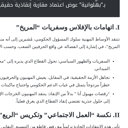
بـ”بهلوانية” عوض اعتماد مقاربة إنقاذية حقيقي
I. اتهامات بالإفلاس وسفريات “المريخ”
تنتقد الأوساط المهنية سلوك المسؤول الحكومي، مُشيرين إلى أنه منذ
المريخ”، في إشارة إلى انفصاله عن واقع الحرفيين الصعب. وحسب ا
السفريات والظهور السياسي: تحول القطاع الذي يديره إلى “
الميداني.
تجاهل الأزمة الحقيقية: في المقابل، يعيش المهنيون والحرفيون
خطراً مزدوجاً يتمثل في غياب الدعم الحكومي واجتياح ماكينات 
“رقصات مهبول أنا ” بدلاً من الإنقاذ: ينتقد المهنيون الخرجات الإ
إلى حلول جذرية تقتضي إنقاذ القطاع الذي يغرق فعلياً.
II. نكسة “العمل الاجتماعي” وتكريس “الريع”
تأتي هذه الانتقادات الحادة تزامناً مع رفض قاطع من التنسيق النقابي