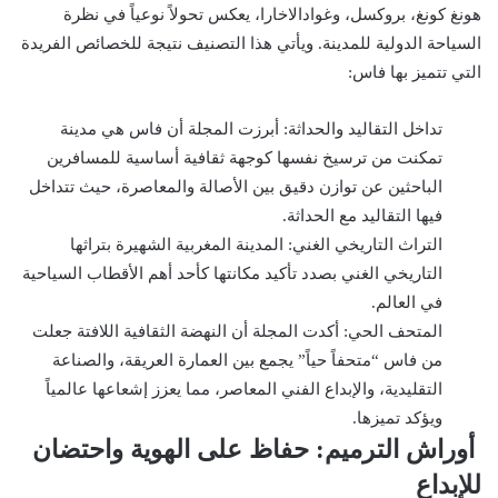
هونغ كونغ، بروكسل، وغوادالاخارا، يعكس تحولاً نوعياً في نظرة
السياحة الدولية للمدينة. ويأتي هذا التصنيف نتيجة للخصائص الفريدة
التي تتميز بها فاس:
تداخل التقاليد والحداثة: أبرزت المجلة أن فاس هي مدينة
تمكنت من ترسيخ نفسها كوجهة ثقافية أساسية للمسافرين
الباحثين عن توازن دقيق بين الأصالة والمعاصرة، حيث تتداخل
فيها التقاليد مع الحداثة.
التراث التاريخي الغني: المدينة المغربية الشهيرة بتراثها
التاريخي الغني بصدد تأكيد مكانتها كأحد أهم الأقطاب السياحية
في العالم.
المتحف الحي: أكدت المجلة أن النهضة الثقافية اللافتة جعلت
من فاس “متحفاً حياً” يجمع بين العمارة العريقة، والصناعة
التقليدية، والإبداع الفني المعاصر، مما يعزز إشعاعها عالمياً
ويؤكد تميزها.
أوراش الترميم: حفاظ على الهوية واحتضان
للإبداع