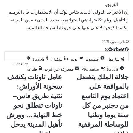
العريق.
إن الاعتراف الدولي الجديد بفاس يؤكد أن الاستثمارات في الترميم
والتأهيل، رغم تكلفتها، هي استراتيجية بعيدة المدى تضمن للمدينة
مكانتها كوجهة لا غنى عنها على خريطة السياحة العالمية.
8 ديسمبر، 2025
ت
ل
ب
ف
و
ي
ي
ي
ا
و
T
R
شاركها
فيسبوك
تويتر
لينكدإن
ي
ن
ن
ت
e
u
س
بينتيريست
ب
ت
ت
ك
d
m
س
مشاركة عبر البريد
طباعة
ي
ا
و
ر
د
b
d
جلالة الملك يتفضل
عامل تاونات يكشف
إ
l
i
ر
ك
ب
بالموافقة على
سخونة الأوراش:
r
ي
t
ن
س
اعتماد يوم التاسع
تثنية طريق فاس–
ت
من دجنبر من كل
تاونات تنطلق نحو
سنة يوما وطنيا
خط النهاية… وورش
للوساطة المرفقية
تأهيل المدينة يدخل