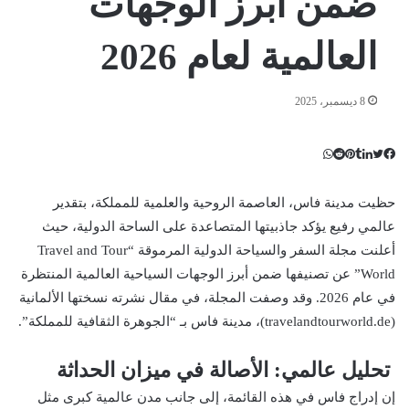
ضمن أبرز الوجهات
العالمية لعام 2026
8 ديسمبر، 2025
ت
ل
ب
ف
و
ي
ي
ي
ا
و
T
R
ي
ن
ن
ت
e
u
س
حظيت مدينة فاس، العاصمة الروحية والعلمية للمملكة، بتقدير
ب
ت
ت
ك
d
m
س
عالمي رفيع يؤكد جاذبيتها المتصاعدة على الساحة الدولية، حيث
ي
ا
و
ر
د
b
d
أعلنت مجلة السفر والسياحة الدولية المرموقة “Travel and Tour
إ
l
i
ر
ك
ب
r
ي
t
ن
World” عن تصنيفها ضمن أبرز الوجهات السياحية العالمية المنتظرة
س
في عام 2026. وقد وصفت المجلة، في مقال نشرته نسختها الألمانية
ت
(travelandtourworld.de)، مدينة فاس بـ “الجوهرة الثقافية للمملكة”.
تحليل عالمي: الأصالة في ميزان الحداثة
إن إدراج فاس في هذه القائمة، إلى جانب مدن عالمية كبرى مثل