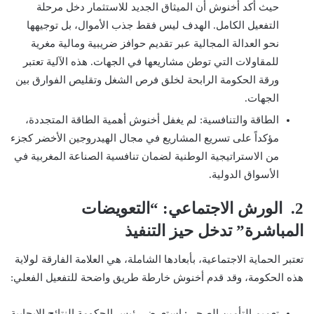
حيث أكد أخنوش أن الميثاق الجديد للاستثمار دخل مرحلة
التفعيل الكامل. الهدف ليس فقط جذب الأموال، بل توجيهها
نحو العدالة المجالية عبر تقديم حوافز ضريبية ومالية مغرية
للمقاولات التي توطن مشاريعها في الجهات. هذه الآلية تعتبر
ورقة الحكومة الرابحة لخلق فرص الشغل وتقليص الفوارق بين
الجهات.
الطاقة والتنافسية: لم يغفل أخنوش أهمية الطاقة المتجددة،
مؤكداً على تسريع المشاريع في مجال الهيدروجين الأخضر كجزء
من الاستراتيجية الوطنية لضمان تنافسية الصناعة المغربية في
الأسواق الدولية.
2. الورش الاجتماعي: “التعويضات
المباشرة” تدخل حيز التنفيذ
تعتبر الحماية الاجتماعية، بأبعادها الشاملة، هي العلامة الفارقة لولاية
هذه الحكومة، وقد قدم أخنوش خارطة طريق واضحة للتفعيل الفعلي:
تعميم التأمين الصحي: استعرض رئيس الحكومة النتائج الإيجابية