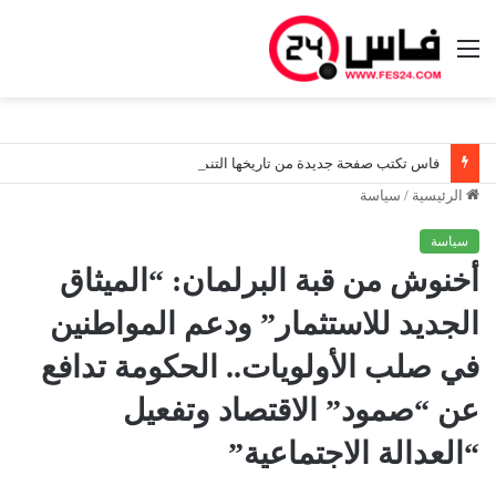
القائمة
فاس تكتب صفحة جديدة من تاريخها التنموي.. الوالي أيت طالب وشركة فاس الجهة للتهيئة تواصل تنزيل الأوراش الكبرى وفق أجندة واقعية ورؤية ملكية استعدادا لمغرب 2030
الرئيسية
/
سياسة
سياسة
أخنوش من قبة البرلمان: “الميثاق
الجديد للاستثمار” ودعم المواطنين
في صلب الأولويات.. الحكومة تدافع
عن “صمود” الاقتصاد وتفعيل
“العدالة الاجتماعية”