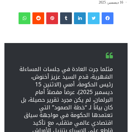
16 ديسمبر، 2025
فيسبوك
تويتر
لينكدإن
‏Tumblr
بينتيريست
‏Reddit
واتساب
مثلما جرت العادة في جلسات المساءلة
الشهرية، قدم السيد عزيز أخنوش،
رئيس الحكومة، أمس (الاثنين 15
ديسمبر 2025)، عرضاً مفصلاً أمام
البرلمان، لم يكن مجرد تقرير حصيلة، بل
كان بياناً لـ “خطة الصمود” التي
تعتمدها الحكومة في مواجهة سياق
اقتصادي عالمي متقلب، مع تأكيد
قاطع على الإسراع بتنزيل الأوراش