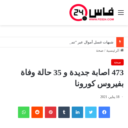
القائمة
شبهات غسل أموال عبر “تسويات ديون صورية”.. هيئة المعلومات المالية توسع تحرياتها لتعقب المستفيدين الحقيقيين من أصول مشبوهة
الرئيسية
/
صحة
صحة
473 اصابة جديدة و 35 حالة وفاة
بفيروس كورونا
18 يناير، 2021
فيسبوك
تويتر
لينكدإن
‏Tumblr
بينتيريست
‏Reddit
واتساب