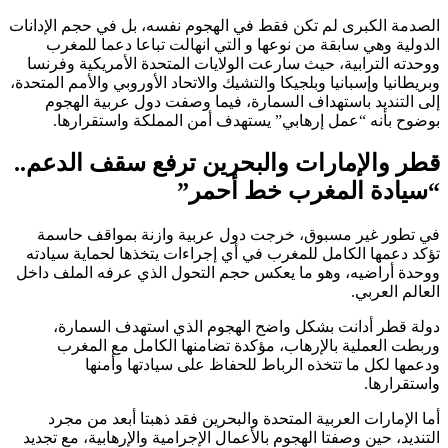
الصدمة الكبرى لم تكن فقط في الهجوم نفسه، بل في حجم الإدانات
الدولية وهي سابقة من نوعها و التي انهالت تباعا دعما للمغرب
ووحدته الترابية، حيث سارعت الولايات المتحدة الأمريكية وفرنسا
وبريطانيا وإسبانيا وبلجيكا والتشيك والاتحاد الأوروبي والأمم المتحدة،
إلى التنديد باستهداف السمارة، فيما وصفت دول عربية الهجوم
بوضوح بأنه “عمل إرهابي” يستهدف أمن المملكة واستقرارها.
قطر والإمارات والبحرين ترفع سقف الدعم..
“سيادة المغرب خط أحمر”
في تطور غير مسبوق، خرجت دول عربية وازنة بمواقف حاسمة
تؤكد دعمها الكامل للمغرب في أي إجراءات يتخذها لحماية سيادته
ووحدة أراضيه، وهو ما يعكس حجم التحول الذي عرفه الملف داخل
العالم العربي.
دولة قطر أدانت بشكل واضح الهجوم الذي استهدف السمارة،
وربطت العملية بالإرهاب، مؤكدة تضامنها الكامل مع المغرب
ودعمها لكل ما تتخذه الرباط للحفاظ على سيادتها وأمنها
واستقرارها.
أما الإمارات العربية المتحدة والبحرين فقد ذهبتا أبعد من مجرد
التنديد، حين وصفتا الهجوم بالأعمال الإجرامية والإرهابية، مع تجديد