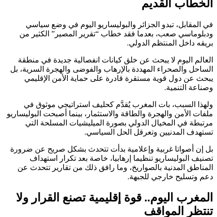
الخطاب القديم
في المقابل، تبدو الجزائر والبوليساريو اليوم في وضع سياسي
ودبلوماسي صعب، بعدما فقد خطاب “تقرير المصير” الكثير من
بريقه داخل المنتظم الدولي.
العالم اليوم لا يبحث عن خلق كيانات انفصالية جديدة في منطقة
الساحل والصحراء المهددة بالإرهاب والفوضى والهجرة السرية، بل
يبحث عن دول قوية مستقرة قادرة على حماية الأمن الإقليمي
وصناعة التنمية.
ولهذا السبب، بات المغرب يُقدَّم كحليف استراتيجي موثوق في
ملفات الأمن والهجرة والطاقة والاستثمار، بينما أصبحت البوليساريو
مرتبطة في المخيال الدولي بصورة الميليشيات المسلحة التي
تستهدف المدنيين وتعرقل الحل السياسي.
بل إن أصواتا غربية وإعلامية بدأت تتحدث بشكل صريح عن ضرورة
تصنيف البوليساريو تنظيما إرهابيا، خاصة بعد تكرار استهداف
المناطق المدنية بالصواريخ، وما رافق ذلك من تقارير تتحدث عن
دعم وتسليح خارجي للجبهة.
المغرب اليوم.. قوة إقليمية تصنع القرار ولا
تنتظر المواقف