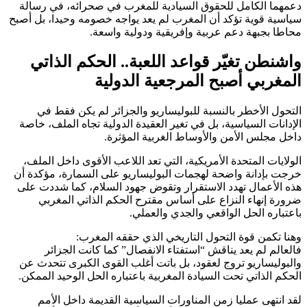
دعمهما الكامل للحقوق السيادية للمغرب في صحرائه، في رسالة
سياسية قوية تؤكد أن المغرب لم يعد يواجه خصومه وحيدا، بل أصبح
محاطا بجبهة دعم عربية وإفريقية ودولية واسعة.
واشنطن تغيّر قواعد اللعبة.. الحكم الذاتي
المغربي أصبح المرجعية الدولية
التحول الأخطر بالنسبة للبوليساريو والجزائر لم يكن فقط في
الإدانات السياسية، بل في تغير العقيدة الدولية تجاه الملف، خاصة
داخل مجلس الأمن والأوساط الغربية المؤثرة.
الولايات المتحدة الأمريكية، التي تعد اللاعب الأقوى داخل الملف،
خرجت بإدانة واضحة لهجمات البوليساريو على السمارة، مؤكدة أن
هذه الأعمال تهدد الاستقرار وتقوض جهود السلام، كما شددت على
ضرورة إنهاء النزاع على أساس مقترح الحكم الذاتي المغربي
باعتباره الحل الواقعي والجدي والعملي.
وهنا تكمن قوة التحول التاريخي الذي حققه المغرب:
فالعالم لم يعد يناقش “استفتاء الانفصال” كما كانت الجزائر
والبوليساريو تروج لعقود، بل باتت أغلب القوى الكبرى تتحدث عن
الحكم الذاتي تحت السيادة المغربية باعتباره الحل الوحيد الممكن.
لقد انتهى عمليا زمن المناورات السياسية القديمة داخل الأمم