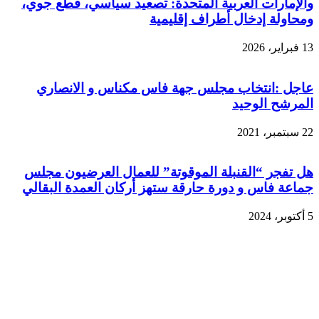
والإمارات العربية المتحدة: تصعيد سياسي، قطع جوي،
ومحاولة إدخال أطراف إقليمية
13 فبراير، 2026
عاجل :انتخاب مجلس جهة فاس مكناس و الانصاري
المرشح الوحيد
22 سبتمبر، 2021
هل تفجر “القنبلة الموقوتة” للعمال العرضيون مجلس
جماعة فاس و دورة حارقة ستهز أركان العمدة البقالي
5 أكتوبر، 2024