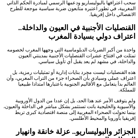
سحب اعترافها بالبوليساريو ودعمها الرسمي لمبادرة الحكم الذاتي
المغربية، في تطور اعتبره متابعون ضربة سياسية موجعة للطرح
الانفصالي داخل إفريقيا.
القنصليات الأجنبية في العيون والداخلة..
اعتراف دولي بسيادة المغرب
واحدة من أكبر الضربات الدبلوماسية التي وجهها المغرب لخصومه
تمثلت في افتتاح عشرات القنصليات الأجنبية بمدينتي العيون
والداخلة، في مشهد لم يعد يقبل أي تأويل سياسي.
هذه القنصليات ليست مجرد بنايات إدارية أو تمثيليات رمزية، بل
اعتراف عملي وسيادي بأن الصحراء جزء من التراب المغربي، وأن
العالم بدأ يتعامل مع الأقاليم الجنوبية باعتبارها امتدادا طبيعيا
للمملكة.
ولم يتوقف الأمر عند هذا الحد، بل إن عددا من الدول الأوروبية
والآسيوية والخليجية باتت تستثمر بشكل مباشر في الداخلة والعيون،
بينما تحولت الصحراء المغربية إلى منصة اقتصادية كبرى تربط
إفريقيا بأوروبا والمحيط الأطلسي.
الجزائر والبوليساريو.. عزلة خانقة وانهيار