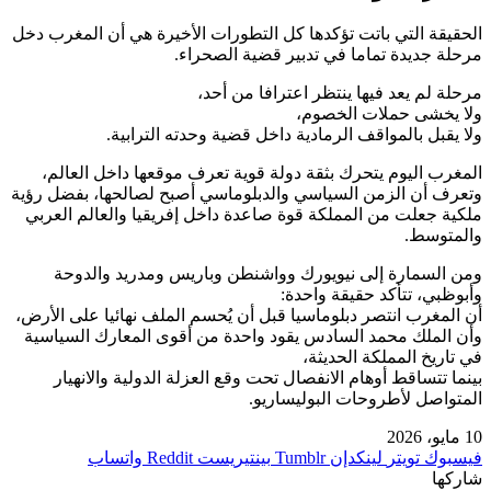
الحقيقة التي باتت تؤكدها كل التطورات الأخيرة هي أن المغرب دخل
مرحلة جديدة تماما في تدبير قضية الصحراء.
مرحلة لم يعد فيها ينتظر اعترافا من أحد،
ولا يخشى حملات الخصوم،
ولا يقبل بالمواقف الرمادية داخل قضية وحدته الترابية.
المغرب اليوم يتحرك بثقة دولة قوية تعرف موقعها داخل العالم،
وتعرف أن الزمن السياسي والدبلوماسي أصبح لصالحها، بفضل رؤية
ملكية جعلت من المملكة قوة صاعدة داخل إفريقيا والعالم العربي
والمتوسط.
ومن السمارة إلى نيويورك وواشنطن وباريس ومدريد والدوحة
وأبوظبي، تتأكد حقيقة واحدة:
أن المغرب انتصر دبلوماسيا قبل أن يُحسم الملف نهائيا على الأرض،
وأن الملك محمد السادس يقود واحدة من أقوى المعارك السياسية
في تاريخ المملكة الحديثة،
بينما تتساقط أوهام الانفصال تحت وقع العزلة الدولية والانهيار
المتواصل لأطروحات البوليساريو.
10 مايو، 2026
فيسبوك
تويتر
لينكدإن
بينتيريست
واتساب
شاركها