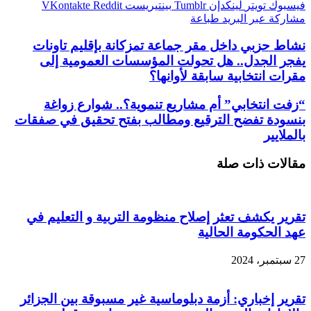
فيسبوك
تويتر
لينكدإن
بينتيريست
مشاركة عبر البريد
طباعة
نشاط حزبي داخل مقر جماعة تمزكانة بإقليم تاونات
يفجر الجدل.. هل تحولت المؤسسات العمومية إلى
مقرات انتخابية سابقة لأوانها؟
“زفت انتخابي” أم مشاريع تنموية؟.. شوارع زواغة
بنسودة تفضح الترقيع ومطالب بفتح تحقيق في صفقات
بالملايير
مقالات ذات صلة
تقرير يكشف تعثر إصلاح منظومة التربية و التعليم في
عهد الحكومة الحالية
27 سبتمبر، 2024
تقرير إخباري: أزمة دبلوماسية غير مسبوقة بين الجزائر