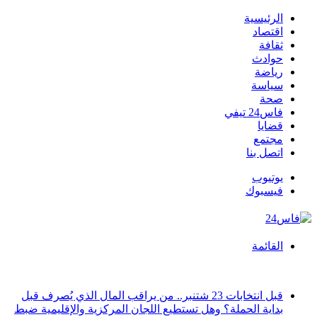
الرئيسية
اقتصاد
ثقافة
حوادث
رياضة
سياسة
صحة
فاس24 تيفي
قضايا
مجتمع
اتصل بنا
يوتيوب
فيسبوك
القائمة
أخبار عاجلة
قبل انتخابات 23 شتنبر.. من يراقب المال الذي يُصرف قبل
بداية الحملة؟ وهل تستطيع اللجان المركزية والإقليمية ضبط