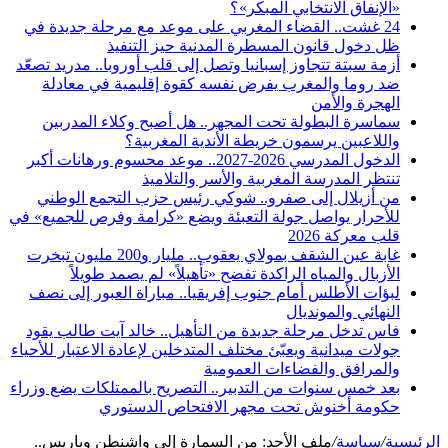
«الإنفاق الانتخابي المبكر»؟
24 غشت.. القضاء المغربي على موعد مع مرحلة جديدة في
ظل دخول قانون المسطرة المدنية حيز التنفيذ
أزمة سبتة تتجاوز إسبانيا وتصل إلى قلب أوروبا.. مدريد تصعّد
ضد روما والمغرب يفرض نفسه كقوة إقليمية في معادلة
الهجرة والأمن
سماسرة البطولة تحت المجهر.. هل أصبح وكلاء المدربين
واللاعبين يرسمون خريطة الأندية المغربية؟
الدخول المدرسي 2026-2027.. موعد محسوم ورهانات أكبر
تنتظر المدرسة المغربية والأسر والتلاميذ
من أزيلال إلى صفرو.. شوكي رئيس حزب التجمع الوطني
للأحرار يواصل جولة التعبئة ويضع «كرامة وفرص للجميع» في
قلب معركة 2026
غابة عين الشقف بمولاي يعقوب.. مليار و200 مليون تبخرت
الأزبال والمياه الراكدة تفضح «تأهيلاً» لم يصمد طويلاً
لبؤات الأطلس أمام جنوب إفريقيا.. مباراة العبور إلى نصف
النهائي والمونديال
فاس تدخل مرحلة جديدة من التأهيل.. خالد آيت طالب يقود
جولات ميدانية ويعبّئ مختلف المتدخلين لإعادة الاعتبار للأحياء
والمرافق والفضاءات العمومية
بعد خمس سنوات من التدبير.. التصريح بالممتلكات يضع وزراء
حكومة أخنوش تحت مجهر الافتحاص الدستوري
الرئيسية
/
سياسة
/
ملف الأحد: من السمارة إلى واشنطن وباريس..