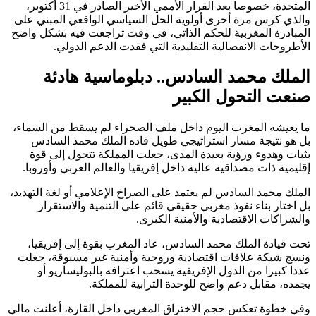
المتحدة، خصوصا بعد القرار الأممي الأخير الصادر في 31 أكتوبر،
والذي كرس مرة أخرى أولوية الحل السياسي الواقعي المبني على
المبادرة المغربية للحكم الذاتي، في وقت تراجعت فيه بشكل واضح
الأطروحات الانفصالية التقليدية التي فقدت الدعم الدولي.
الملك محمد السادس.. دبلوماسية هادئة
صنعت التحول الكبير
ما يعيشه المغرب اليوم داخل ملف الصحراء لم يسقط من السماء،
بل هو نتيجة مسار استراتيجي طويل قاده الملك محمد السادس
بثبات وهدوء ورؤية بعيدة المدى، جعلت المملكة تتحول إلى قوة
إقليمية ذات مصداقية عالية داخل إفريقيا والعالم العربي وأوروبا.
الملك محمد السادس لم يعتمد على الصراخ الإعلامي أو لغة التهديد،
بل اختار بناء نفوذ مغربي حقيقي قائم على التنمية والاستقرار
والشراكات الاقتصادية والأمنية الكبرى.
تحت قيادة الملك محمد السادس، عاد المغرب بقوة إلى إفريقيا،
ونسج شبكة علاقات اقتصادية وروحية وأمنية غير مسبوقة، جعلت
عددا كبيرا من الدول الإفريقية يسحب اعترافه بالبوليساريو أو
يجمده، مقابل دعم واضح للوحدة الترابية للمملكة.
وفي خطوة تعكس حجم الاختراق المغربي داخل القارة، أعلنت مالي