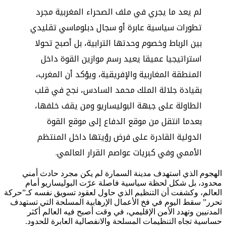
لم يعد ما يجري في ملف الصحراء المغربية مجرد
تطورات سياسية عابرة أو سجال دبلوماسي تقليدي
بين الرباط وخصوم وحدتها الترابية، بل أصبح تحولا
استراتيجيا عميقا يعيد رسم موازين القوة داخل
المنطقة المغاربية والإفريقية، ويؤكد أن المغرب،
بقيادة جلالة الملك محمد السادس، نجح في قلب
الطاولة على جبهة البوليساريو ومن يقف خلفها،
بعدما انتقل من موقع الدفاع إلى موقع القوة
الدولية القادرة على فرض رؤيتها داخل المنتظم
الأممي وفي كبريات عواصم القرار العالمي.
الهجوم الذي استهدف مدينة السمارة لم يكن مجرد حادث أمني
محدود، بل شكل لحظة سياسية فاصلة عرّت البوليساريو أمام
العالم، وكشفت أن التنظيم الذي حاول لعقود تسويق نفسه كـ”حركة
تحرر” سقط اليوم في فخ الأعمال الإرهابية المسلحة التي تستهدف
المدنيين وتهدد الأمن الإقليمي، في وقت أصبح فيه العالم أكثر
حساسية تجاه التنظيمات المسلحة والانفصالية العابرة للحدود.