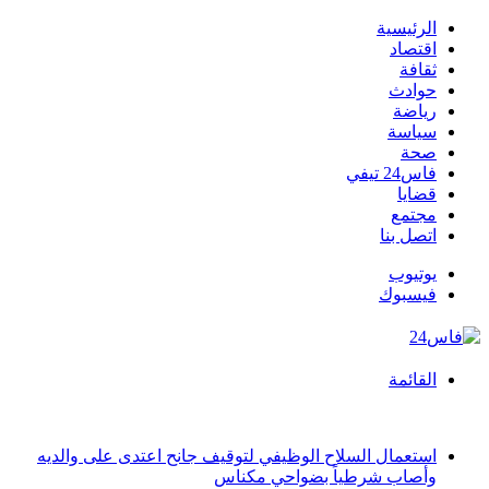
الرئيسية
اقتصاد
ثقافة
حوادث
رياضة
سياسة
صحة
فاس24 تيفي
قضايا
مجتمع
اتصل بنا
يوتيوب
فيسبوك
القائمة
أخبار عاجلة
استعمال السلاح الوظيفي لتوقيف جانح اعتدى على والديه
وأصاب شرطياً بضواحي مكناس