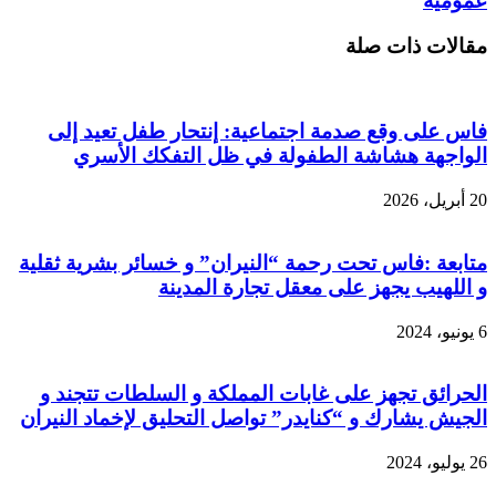
عمومية
مقالات ذات صلة
فاس على وقع صدمة اجتماعية: إنتحار طفل تعيد إلى
الواجهة هشاشة الطفولة في ظل التفكك الأسري
20 أبريل، 2026
متابعة :فاس تحت رحمة “النيران” و خسائر بشرية ثقلية
و اللهيب يجهز على معقل تجارة المدينة
6 يونيو، 2024
الحرائق تجهز على غابات المملكة و السلطات تتجند و
الجيش يشارك و “كنايدر” تواصل التحليق لإخماد النيران
26 يوليو، 2024