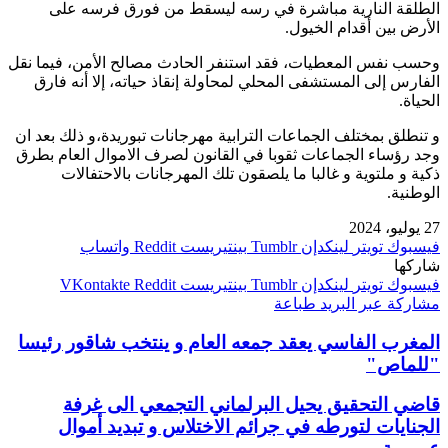
الطلقة النارية مباشرة في رسه ليسقط من فورق فرسه على
الأرض بين أقدام الخيول.
وحسب نفس المعطيات، فقد استنفر الحادث مصالح الأمن، فيما نقل
الفارس إلى المستشفى المحلي لمحاولة إنقاذ حياته، إلا أنه فارق
الحياة.
و تنطلق بمختلف الجماعات الترابية مهرجانات تبوريدة،و ذلك بعد ان
وجد رؤساء الجماعات ثقوبا في القانون لصرف الاموال العام بطرق
ذكية و ملتوية و غالبا ما يلصقون تلك المهرجانات بالاحتفالات
الوطنية.
27 يوليو، 2024
فيسبوك
تويتر
لينكدإن
بينتيريست
واتساب
شاركها
فيسبوك
تويتر
لينكدإن
بينتيريست
مشاركة عبر البريد
طباعة
المغرب الفاسي يعقد جمعه العام و ينتخب شاقور رئيسا
"للماص"
قاضي التحقيق يحيل البرلماني التجمعي الى غرفة
الجنايات لتورطه في جرائم الاختلاس و تبديد أموال