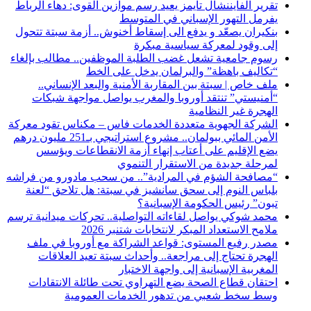
تقرير الفايننشال تايمز يعيد رسم موازين القوى: دهاء الرباط
يفرمل التهور الإسباني في المتوسط
بنكيران يصعّد و يدفع الى إسقاط أخنوش.. أزمة سبتة تتحول
إلى وقود لمعركة سياسية مبكرة
رسوم جامعية تشعل غضب الطلبة الموظفين.. مطالب بإلغاء
“تكاليف باهظة” والبرلمان يدخل على الخط
ملف خاص | سبتة بين المقاربة الأمنية والبعد الإنساني..
“أمنيستي” تنتقد أوروبا والمغرب يواصل مواجهة شبكات
الهجرة غير النظامية
الشركة الجهوية متعددة الخدمات فاس – مكناس تقود معركة
الأمن المائي ببولمان.. مشروع استراتيجي بـ251 مليون درهم
يضع الإقليم على أعتاب إنهاء أزمة الانقطاعات ويؤسس
لمرحلة جديدة من الاستقرار التنموي
“مصافحة الشؤم في المرادية”.. من سحب مادورو من فراشه
بلباس النوم إلى سحق سانشيز في سبتة: هل تلاحق “لعنة
تبون” رئيس الحكومة الإسبانية؟
محمد شوكي يواصل لقاءاته التواصلية.. تحركات ميدانية ترسم
ملامح الاستعداد المبكر لانتخابات شتنبر 2026
مصدر رفيع المستوى: قواعد الشراكة مع أوروبا في ملف
الهجرة تحتاج إلى مراجعة.. وأحداث سبتة تعيد العلاقات
المغربية الإسبانية إلى واجهة الاختبار
احتقان قطاع الصحة يضع التهراوي تحت طائلة الانتقادات
وسط سخط شعبي من تدهور الخدمات العمومية