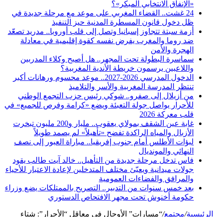
«الإنفاق الانتخابي المبكر»؟
24 غشت.. القضاء المغربي على موعد مع مرحلة جديدة في
ظل دخول قانون المسطرة المدنية حيز التنفيذ
أزمة سبتة تتجاوز إسبانيا وتصل إلى قلب أوروبا.. مدريد تصعّد
ضد روما والمغرب يفرض نفسه كقوة إقليمية في معادلة
الهجرة والأمن
سماسرة البطولة تحت المجهر.. هل أصبح وكلاء المدربين
واللاعبين يرسمون خريطة الأندية المغربية؟
الدخول المدرسي 2026-2027.. موعد محسوم ورهانات أكبر
تنتظر المدرسة المغربية والأسر والتلاميذ
من أزيلال إلى صفرو.. شوكي رئيس حزب التجمع الوطني
للأحرار يواصل جولة التعبئة ويضع «كرامة وفرص للجميع» في
قلب معركة 2026
غابة عين الشقف بمولاي يعقوب.. مليار و200 مليون تبخرت
الأزبال والمياه الراكدة تفضح «تأهيلاً» لم يصمد طويلاً
لبؤات الأطلس أمام جنوب إفريقيا.. مباراة العبور إلى نصف
النهائي والمونديال
فاس تدخل مرحلة جديدة من التأهيل.. خالد آيت طالب يقود
جولات ميدانية ويعبّئ مختلف المتدخلين لإعادة الاعتبار للأحياء
والمرافق والفضاءات العمومية
بعد خمس سنوات من التدبير.. التصريح بالممتلكات يضع وزراء
حكومة أخنوش تحت مجهر الافتحاص الدستوري
الرئيسية
/
مجتمع
/
“مسارات” الأوحال في معاقل “الأحرار”: شتاء