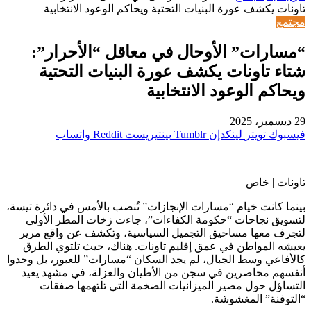
تاونات يكشف عورة البنيات التحتية ويحاكم الوعود الانتخابية
مجتمع
“مسارات” الأوحال في معاقل “الأحرار”:
شتاء تاونات يكشف عورة البنيات التحتية
ويحاكم الوعود الانتخابية
29 ديسمبر، 2025
فيسبوك
تويتر
لينكدإن
بينتيريست
واتساب
تاونات | خاص
بينما كانت خيام “مسارات الإنجازات” تُنصب بالأمس في دائرة تيسة،
لتسويق نجاحات “حكومة الكفاءات”، جاءت زخات المطر الأولى
لتجرف معها مساحيق التجميل السياسية، وتكشف عن واقع مرير
يعيشه المواطن في عمق إقليم تاونات. هناك، حيث تلتوي الطرق
كالأفاعي وسط الجبال، لم يجد السكان “مسارات” للعبور، بل وجدوا
أنفسهم محاصرين في سجن من الأطيان والعزلة، في مشهد يعيد
التساؤل حول مصير الميزانيات الضخمة التي تلتهمها صفقات
“التوفنة” المغشوشة.