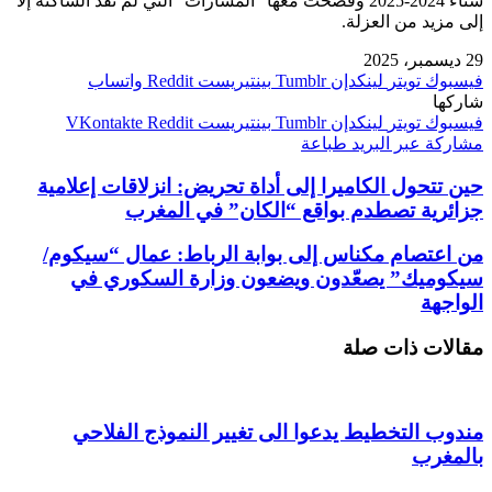
شتاء 2024-2025 وفضحت معها “المسارات” التي لم تقد الساكنة إلا
إلى مزيد من العزلة.
29 ديسمبر، 2025
فيسبوك
تويتر
لينكدإن
بينتيريست
واتساب
شاركها
فيسبوك
تويتر
لينكدإن
بينتيريست
مشاركة عبر البريد
طباعة
حين تتحول الكاميرا إلى أداة تحريض: انزلاقات إعلامية
جزائرية تصطدم بواقع “الكان” في المغرب
من اعتصام مكناس إلى بوابة الرباط: عمال “سيكوم/
سيكوميك” يصعّدون ويضعون وزارة السكوري في
الواجهة
مقالات ذات صلة
مندوب التخطيط يدعوا الى تغيير النموذج الفلاحي
بالمغرب