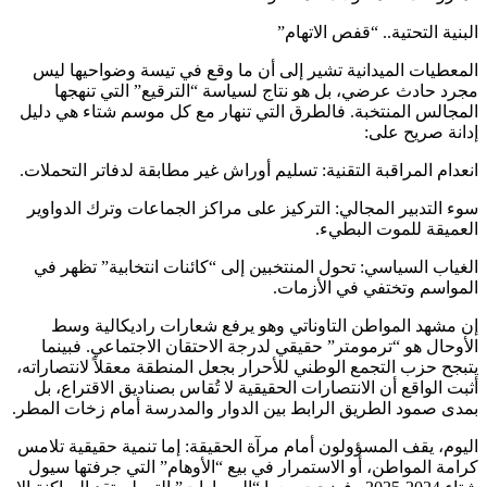
البنية التحتية.. “قفص الاتهام”
المعطيات الميدانية تشير إلى أن ما وقع في تيسة وضواحيها ليس
مجرد حادث عرضي، بل هو نتاج لسياسة “الترقيع” التي تنهجها
المجالس المنتخبة. فالطرق التي تنهار مع كل موسم شتاء هي دليل
إدانة صريح على:
انعدام المراقبة التقنية: تسليم أوراش غير مطابقة لدفاتر التحملات.
سوء التدبير المجالي: التركيز على مراكز الجماعات وترك الدواوير
العميقة للموت البطيء.
الغياب السياسي: تحول المنتخبين إلى “كائنات انتخابية” تظهر في
المواسم وتختفي في الأزمات.
إن مشهد المواطن التاوناتي وهو يرفع شعارات راديكالية وسط
الأوحال هو “ترمومتر” حقيقي لدرجة الاحتقان الاجتماعي. فبينما
يتبجح حزب التجمع الوطني للأحرار بجعل المنطقة معقلاً لانتصاراته،
أثبت الواقع أن الانتصارات الحقيقية لا تُقاس بصناديق الاقتراع، بل
بمدى صمود الطريق الرابط بين الدوار والمدرسة أمام زخات المطر.
اليوم، يقف المسؤولون أمام مرآة الحقيقة: إما تنمية حقيقية تلامس
كرامة المواطن، أو الاستمرار في بيع “الأوهام” التي جرفتها سيول