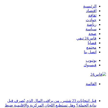
الرئيسية
اقتصاد
ثقافة
حوادث
رياضة
سياسة
صحة
فاس24 تيفي
قضايا
مجتمع
اتصل بنا
يوتيوب
فيسبوك
القائمة
أخبار عاجلة
قبل انتخابات 23 شتنبر.. من يراقب المال الذي يُصرف قبل
بداية الحملة؟ وهل تستطيع اللجان المركزية والإقليمية ضبط