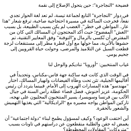
فضيحة “النجاجرة”: حين يتحول الإصلاح إلى نقمة
في دوار “النجاجرة” التابع لجماعة تيسة، لم تعد لغة الحوار تجدي
نفعاً، فخرجت الساكنة في مسيرة احتجاجية صاخبة، ترفع شعار “هذا
عار.. المواطن في خطر”. الغضب لم يكن بسبب الطبيعة، بل بسبب
“الغش” المفضوح؛ حيث أكد المحتجون أن المسالك التي كان من
المفترض أن تُكسى بالرمال و”التوفنة” وفق المعايير التقنية، تم
حشوها بالأتربة، مما حولها مع أول قطرة مطر إلى مستنقعات لزجة
قطعت السبل عن التلاميذ والمرضى، وحولت حياة القرويين إلى
جحيم يومي.
غياب المنتخبين: “أوروبا” تناديكم والوحل لنا
في الوقت الذي كانت فيه ساكنة جهة فاس-مكناس، وتحديداً في
أقاليمها الجبلية، تئن تحت وطأة الفيضانات وانهيار المسالك، اختار
“مهندسو” هذه المسارات الهروب إلى الأمام. فبينما يتردد أن رئيس
الحكومة، عزيز أخنوش، فضل قضاء عطلة رأس السنة في جبال
الألب بين فرنسا وسويسرا، يسير المنتخبون المحليون على نهجه،
تاركين المواطن يواجه مصيره مع “الراديكالية” التي يغذيها التهميش
والشعور بالحقرة.
أين اختفت الوعود؟ وكيف لمسؤول يطمح لبناء “دولة اجتماعية” أن
يغمض له جفن والطلبة منقطعون عن دراستهم في تاونات بسبب
“متروكات” المقاولات المحظوظة؟