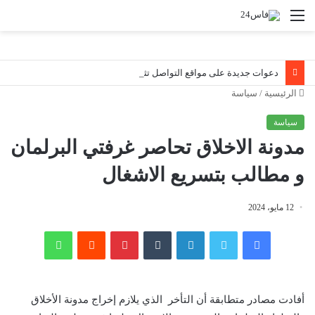
القائمة
دعوات جديدة على مواقع التواصل تثير اليقظة الأمنية قرب سبتة.. والسلطات المغربية تواصل مراقبة الوضع ميدانياً
الرئيسية
/
سياسة
سياسة
مدونة الاخلاق تحاصر غرفتي البرلمان
و مطالب بتسريع الاشغال
12 مايو، 2024
فيسبوك
تويتر
لينكدإن
‏Tumblr
بينتيريست
‏Reddit
واتساب
أفادت مصادر متطابقة أن التأخر الذي يلازم إخراج مدونة الأخلاق