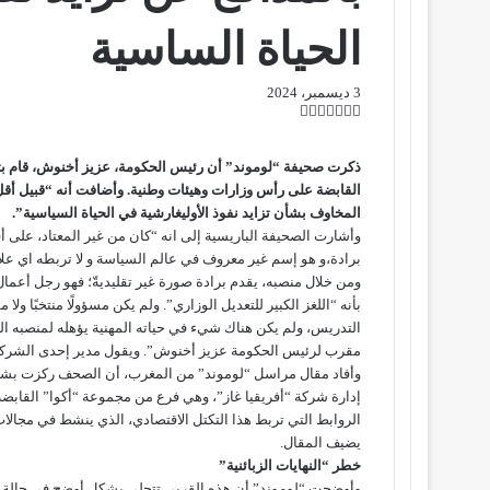
الحياة الساسية
3 ديسمبر، 2024
ت
ل
ب
ف
و
ي
ي
ي
ا
و
T
R
ي
ن
ن
ت
e
u
س
ذكرت صحيفة
“لوموند”
أن رئيس الحكومة، عزيز أخنوش، قام 
ب
ت
ت
ك
d
m
س
القابضة على رأس وزارات وهيئات وطنية. وأضافت أنه “قبيل أقل من
ي
ا
و
ر
د
b
d
المخاوف بشأن تزايد نفوذ الأوليغارشية في الحياة السياسية”.
إ
l
i
ر
ك
ب
وأشارت الصحيفة الباريسية إلى انه “كان من غير المعتاد، على أ
r
ي
t
ن
برادة،و هو إسم غير معروف في عالم السياسة و لا تربطه اي عل
س
ومن خلال منصبه، يقدم برادة صورة غير تقليديةّ؛ فهو رجل أعمال
ت
بأنه “اللغز الكبير للتعديل الوزاري”. ولم يكن مسؤولًا منتخبًا ول
التدريس، ولم يكن هناك شيء في حياته المهنية يؤهله لمنصبه ا
مقرب لرئيس الحكومة عزيز أخنوش”. ويقول مدير إحدى الشركات ا
إدارة شركة “أفريقيا غاز”، وهي فرع من مجموعة “أكوا” القابضة
الروابط التي تربط هذا التكتل الاقتصادي، الذي ينشط في مجالا
يضيف المقال.
خطر “النهايات الزبائنية”
وأوضحت “لوموند” أن هذه القربى تتجلى بشكل أوضح في حالة أمي