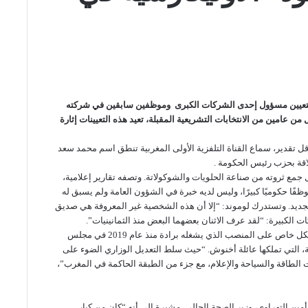
بتعيين مسؤول إحدى الشركات الكبرى وموظفين سابقين في شركته
 عامين من الانتخابات التشريعية المقبلة، تعيد هذه التعيينات إثارة
قل تقدير، سماع القناة التلفزية الأولى المغربية تنطق اسم محمد سعد
اقة بحزب رئيس الحكومة .
 جمع ثروته من صناعة الحلويات والشوكولاتة. وتصفه تقارير إعلامية،
ا موظفًا حكوميًا كبيرًا، وليس لديه خبرة في الشؤون العامة ولم يسبق له
لجديد. وتستدرك لوموند: “إلا أن هذه الشخصية غير المعروفة هي صديق
لكبيرة: “لقد عرف الاثنان بعضهما البعض منذ الثمانينيات”.
وأفاد مقال مراسل “لوموند” من المغرب، أن الصحف ركزت بشكل خاص على المنصب الذي يشغله برادة منذ عام 2019 في مجلس
، التي تملكها عائلة أخنوش. “حيث سلط التعديل الوزاري الضوء على
ت الطاقة والسياحة والإعلام، مع جزء من الطبقة الحاكمة في المغرب”،
ن التهراوي، وزير الصحة الحالي. مشيرة إلى أنه “كان من كبار