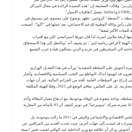
دير”. وقالت الصحيفة إن “هذه السيدة الرائدة في مجال المراكز
”.
رتبطة بـ “أنشطة” الزوجين، تظهر بوضوح على مستوى غير مسبوق في
 على رأس وكالة الوطنية للدعم الاجتماعي، بعد عملها في “أكوا”، أصبحت
للفئات الأكثر ضعفا”.
ها أربعة ملايين أسرة، لذا فإن دورها استراتيجي. لكن مع اقتراب
لهيئة لأغراض زبائنية كبير”، ثم يضيف أنه “وبالنظر إلى هذا الاستحقاق
 حاجته الى المنخرطين في حزبه و الذين يشكلون قيادة حزب التجمع
شيرة أخنوش على السلطة التنفيذية” ورأت في هذا التعديل الوزاري
لربيع العربي ” لعام 2011، إذ كان المتظاهرون قد اتهموا آنذاك التواطؤ بين النخب السياسية والاقتصادية. وأشار
ى إدراج دور السلطات العامة للحد من الجرائم المالية، غير أن جهات
تحاول الإستحواذ على إنفتاح المملكة و الدفع بإبقاء الفساد بدل محاربته، بل على العكس، تفاقم الوضع في 2023، وفقًا للهيئة المكلفة
ة، تواجه صعوبة في الوفاء بوعودها، مع ارتفاع معدل البطالة وأحد
أعلى مستويات مديونية الأسر في إفريقيا. وأشار إلى أن استطلاعًا نشرته شركة “سونيرجيا” في نونبر كشف أن 83 بالمائة من المغاربة
ونبه المقال إلى أن “بذور الأزمة الاجتماعية” التي أشار إليها المجلس الاقتصادي والاجتماعي والبيئي في 2011 ما زالت موجودة، بل
لتوترات قد امتدت إلى جهات أخرى، حيث تحدث العديد من المراقبين عن
 أخنوش. وذكر أن علاقته مع وزير الداخلية عبد الوافي لفتيت تعتبر “سيئة