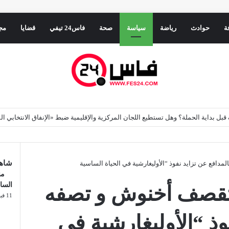
ة
حوادث
رياضة
سياسة
صحة
فاس24 تيفي
قضايا
مج
شاهد
دافع عن تزايد نفوذ “الأوليغارشية في الحياة الساسية
من
السا
 تقصف أخنوش و تصفه
11 فبراير، 2025
وذ “الأوليغارشية في