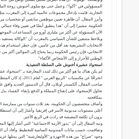
المسؤولين في “أكوا”، وعمل حتى مع سلوى أخنوش، زوجة المليار
التجارية، قامت بإدخال مجموعات عالمية كبيرة إلى المغرب، مثل LVMH وInditex، بفضل اتفاقيات الامتياز
وأبرز المقال، أن ظاهرة تعيين موظفين سابقين أو شخصيات م
الحكومة. مشيرا إلى أن “هذا ينطبق أيضًا في تعيين وفاء جمالي
الآن المسؤولة عن أكثر من ملياري أورو من المساعدات الموجهة 
ويلاحظ متتبعين للشأن السياسي بالمغرب، أن “الوكالة يستفيد من
الانتخابات التشريعية بعد أقل من عامين، فإن خطر استخدام هذه ا
الانتخابي، فإن رئيس الحكومة ربما يحتاج إلى الموالين أكثر من
الوطني للأحرار و إلى الأشخاص الأكفاء”.
استحواذ عشيرة أخنوش على السلطة التنفيذية
لم يكن هناك ما هو أكثر من ذلك لتندد المعارضة بـ “استحواذ ع
انحرافًا عن مكتسبات “ا
صاحب المقال، ألكسندر أوبلان، قال أن الدستور الجديد وافق عل
بمكافحته.
وأضاف متخصصون أن الحكومة، بعد ثلاث سنوات من ممارسة السلط
يرون أن تكلفة المعيشة قد زادت في الربع الأخير.
وتفاقمت، حسب بيانات المندوبية السامية للتخطيط. وأفاد أن ا
وجود “صراع” بين هذه الأجهزة و “الأوليغارشية” التي يمثلها عزيز