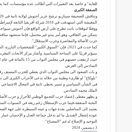
للغاية” و خاصة بعد التغييرات التي أطالت عدة مؤسسات، كما 
الصفقة الكبرى
المعيشة التي استهدفت في 2018 شركة أفريقيا التابعة لإمبراطوريته، والتي تعتبر الشركة الرائدة في توزيع الوقود في المغرب.
ووفقًا لتوقعات باتت تطرح على أرض الواقع فإن أخنوش سيواجه ا
يتمكن من التعافي، وهو أمر يبدو غير محتمل، فإننا سنشهد مناف
حزب الأصالة والمعاصرة وحزب الاستقلال”.
كما حدث في 2021، فإن “السوق الكبير” للشخصيات البا
السادس إلى العرش.
و بات الصعود الى مجلس النواب الذي يعطي للحزب المصنف رقم 
“بلوكاج” او طارىء وطنية من خلاله تدعى الأحزاب الكبرى الى 
في الشأن السياسي و تسير بخطى ثابتة في المجال الاجتماعي و ت
الملك محمد السادس.
و يظهر معطى إعتماد حزب التجمع الوطني للأحرار و حزب الأصالة 
النخبة المثقفة،فيما حزب الإستقلال رغم زيغه في السنوات ال
يعتمد الى المناضلين بعدة جهات و عينه السيطرة على جهة الصحراء
عودة إشعال القنديل ما لم تدخل جماعة العدل و الإحسان غمار
التوحيد و الإصلاح لدعم “المصباح”.
3 ديسمبر، 2024