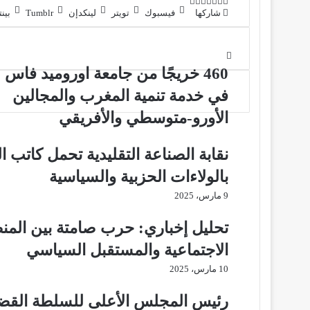
ت
ل
ب
ف
و
شاركها
فيسبوك
تويتر
لينكدإن
بين
ي
ي
ي
ا
و
T
R
ي
ن
ن
ت
e
u
س
ب
ت
ت
ك
d
m
س
ي
ا
و
ر
د
b
d
460 خريجًا من جامعة اوروميد فاس
إ
l
i
ر
ك
ب
r
ي
t
ن
في خدمة تنمية المغرب والمجالين
س
الأورو-متوسطي والأفريقي
ت
نقابة الصناعة التقليدية تحمل كاتب 
بالولاءات الحزبية والسياسية
9 مارس، 2025
تحليل إخباري: حرب صامتة بين الم
الاجتماعية والمستقبل السياسي
10 مارس، 2025
رئيس المجلس الأعلى للسلطة القضائ