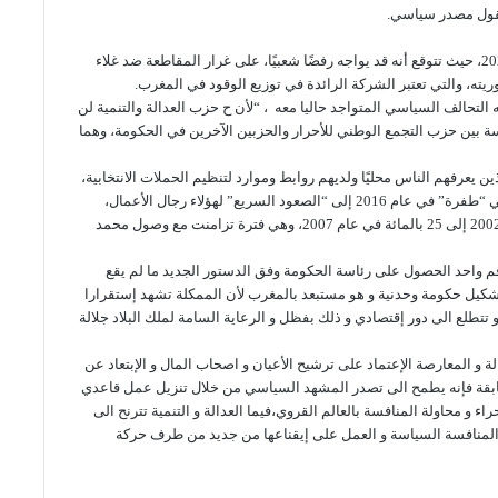
يقول مصدر سياسي.
وتناقش الصحيفة سيناريو ترشح عزيز أخنوش لولاية ثانية في 2026، حيث تتوقع أنه قد يواجه رفضًا شعبيًا، على غرار المقاطعة ضد غلاء
لتحالف السياسي المتواجد حاليا معه ، “لأن ح حزب العدالة والتنمية لن
سة بين حزب التجمع الوطني للأحرار والحزبين الآخرين في الحكومة، وهما
رزة، الذين يعرفهم الناس محليًا ولديهم روابط وموارد لتنظيم الحملات الانتخابية،
سيؤثر قريبًا على الساحة السياسية. وأشار مركز الأبحاث المغربي “طفرة” في عام 2016 إلى “الصعود السريع” لهؤلاء رجال الأعمال،
حيث ارتفعت حصتهم في مجلس النواب من 15 بالمائة في عام 2002 إلى 25 بالمائة في عام 2007، وهي فترة تزامنت مع وصول محمد
واحد الحصول على رئاسة الحكومة وفق الدستور الجديد ما لم يقع
تشكيل حكومة وحدنية و هو مستبعد بالمغرب لأن الممكلة تشهد إستقرارا
تطلع الى دور إقتصادي و ذلك بفظل و الرعاية السامة لملك البلاد جلالة
و المعارصة الإعتماد على ترشيح الأعيان و اصحاب المال و الإبتعاد عن
سابقة فإنه يطمح الى تصدر المشهد السياسي من خلال تنزيل عمل قاعدي
 و محاولة المنافسة بالعالم القروي،فيما العدالة و التنمية تترنح الى
 المنافسة السياسة و العمل على إيقناعها من جديد من طرف حركة