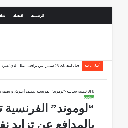
الرئيسية
اقتصاد
ثقاف
أخبار عاجلة
قبل انتخابات 23 شتنبر.. من يراقب المال الذي يُصرف قبل بداية الحملة؟ وهل تستطيع اللجان المركزية والإقليمية ضبط «الإنفاق الانتخابي المبكر»؟
الرئيسية
/
سياسة
/
“لوموند” الفرنسية تقصف أخنوش و تصفه بالم
سياسة
“لوموند” الفرنسية
بالمدافع عن تزايد نف