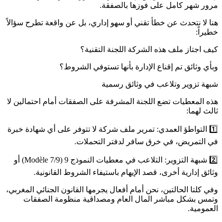
مرور شهر كامل على فوزها بالصفقة.
هنا لا نتحدث عن خطأ تقني أو سهو إداري، بل عن واقعة تطرح سؤالاً
خطيراً:
كيف اجتاز ملف هذه الشركة اللجنة التقنية؟
وبأي وثائق تم إقناع الإدارة بأنها تستوفي الشروط؟
شبهة تزوير وتلاعب في وثائق رسمية
هذه المعطيات تضع اللجنة المشرفة على الصفقات أمام احتمالين لا
ثالث لهما:
1️⃣ التواطؤ العمدي: تمرير ملف شركة لا تتوفر على أي شهادة خبرة
في التمريض، في خرق سافر لدفتر التحملات.
2️⃣ شبهة التزوير: التلاعب في معطيات النموذج 9 (Modèle 7/9) أو
وثائق إدارية أخرى، قصد الإيهام باستيفاء الشروط القانونية.
وفي كلتا الحالتين، نحن أمام أفعال يجرمها القانون الجنائي المغربي،
وتمس بشكل مباشر المال العام ومصداقية منظومة الصفقات
العمومية.