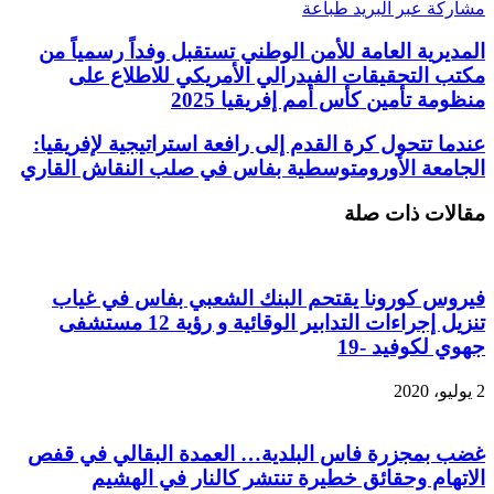
مشاركة عبر البريد
طباعة
المديرية العامة للأمن الوطني تستقبل وفداً رسمياً من
مكتب التحقيقات الفيدرالي الأمريكي للاطلاع على
منظومة تأمين كأس أمم إفريقيا 2025
عندما تتحول كرة القدم إلى رافعة استراتيجية لإفريقيا:
الجامعة الأورومتوسطية بفاس في صلب النقاش القاري
مقالات ذات صلة
فيروس كورونا يقتحم البنك الشعبي بفاس في غياب
تنزيل إجراءات التدابير الوقائية و رؤية 12 مستشفى
جهوي لكوفيد -19
2 يوليو، 2020
غضب بمجزرة فاس البلدية… العمدة البقالي في قفص
الاتهام وحقائق خطيرة تنتشر كالنار في الهشيم