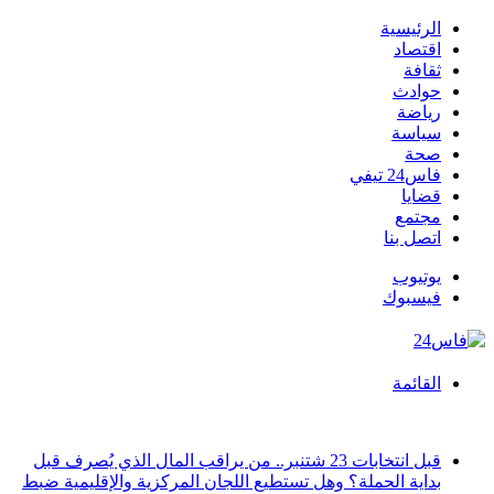
الرئيسية
اقتصاد
ثقافة
حوادث
رياضة
سياسة
صحة
فاس24 تيفي
قضايا
مجتمع
اتصل بنا
يوتيوب
فيسبوك
القائمة
أخبار عاجلة
قبل انتخابات 23 شتنبر.. من يراقب المال الذي يُصرف قبل
بداية الحملة؟ وهل تستطيع اللجان المركزية والإقليمية ضبط