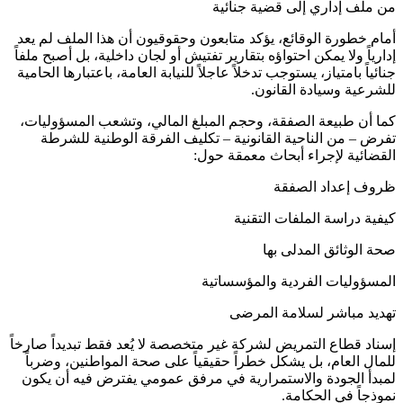
من ملف إداري إلى قضية جنائية
أمام خطورة الوقائع، يؤكد متابعون وحقوقيون أن هذا الملف لم يعد
إدارياً ولا يمكن احتواؤه بتقارير تفتيش أو لجان داخلية، بل أصبح ملفاً
جنائياً بامتياز، يستوجب تدخلاً عاجلاً للنيابة العامة، باعتبارها الحامية
للشرعية وسيادة القانون.
كما أن طبيعة الصفقة، وحجم المبلغ المالي، وتشعب المسؤوليات،
تفرض – من الناحية القانونية – تكليف الفرقة الوطنية للشرطة
القضائية لإجراء أبحاث معمقة حول:
ظروف إعداد الصفقة
كيفية دراسة الملفات التقنية
صحة الوثائق المدلى بها
المسؤوليات الفردية والمؤسساتية
تهديد مباشر لسلامة المرضى
إسناد قطاع التمريض لشركة غير متخصصة لا يُعد فقط تبديداً صارخاً
للمال العام، بل يشكل خطراً حقيقياً على صحة المواطنين، وضرباً
لمبدأ الجودة والاستمرارية في مرفق عمومي يفترض فيه أن يكون
نموذجاً في الحكامة.