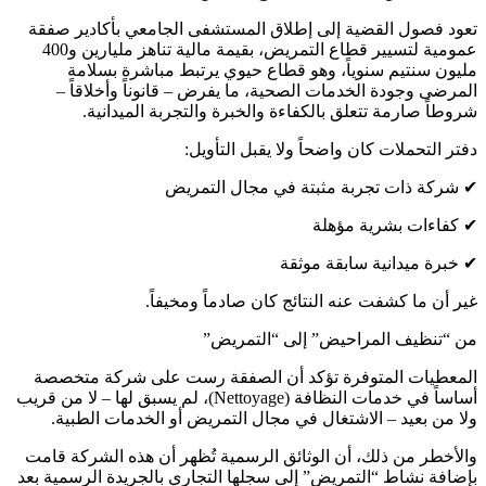
تعود فصول القضية إلى إطلاق المستشفى الجامعي بأكادير صفقة
عمومية لتسيير قطاع التمريض، بقيمة مالية تناهز مليارين و400
مليون سنتيم سنوياً، وهو قطاع حيوي يرتبط مباشرة بسلامة
المرضى وجودة الخدمات الصحية، ما يفرض – قانوناً وأخلاقاً –
شروطاً صارمة تتعلق بالكفاءة والخبرة والتجربة الميدانية.
دفتر التحملات كان واضحاً ولا يقبل التأويل:
✔ شركة ذات تجربة مثبتة في مجال التمريض
✔ كفاءات بشرية مؤهلة
✔ خبرة ميدانية سابقة موثقة
غير أن ما كشفت عنه النتائج كان صادماً ومخيفاً.
من “تنظيف المراحيض” إلى “التمريض”
المعطيات المتوفرة تؤكد أن الصفقة رست على شركة متخصصة
أساساً في خدمات النظافة (Nettoyage)، لم يسبق لها – لا من قريب
ولا من بعيد – الاشتغال في مجال التمريض أو الخدمات الطبية.
والأخطر من ذلك، أن الوثائق الرسمية تُظهر أن هذه الشركة قامت
بإضافة نشاط “التمريض” إلى سجلها التجاري بالجريدة الرسمية بعد