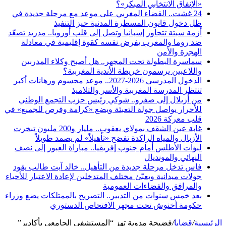
«الإنفاق الانتخابي المبكر»؟
24 غشت.. القضاء المغربي على موعد مع مرحلة جديدة في
ظل دخول قانون المسطرة المدنية حيز التنفيذ
أزمة سبتة تتجاوز إسبانيا وتصل إلى قلب أوروبا.. مدريد تصعّد
ضد روما والمغرب يفرض نفسه كقوة إقليمية في معادلة
الهجرة والأمن
سماسرة البطولة تحت المجهر.. هل أصبح وكلاء المدربين
واللاعبين يرسمون خريطة الأندية المغربية؟
الدخول المدرسي 2026-2027.. موعد محسوم ورهانات أكبر
تنتظر المدرسة المغربية والأسر والتلاميذ
من أزيلال إلى صفرو.. شوكي رئيس حزب التجمع الوطني
للأحرار يواصل جولة التعبئة ويضع «كرامة وفرص للجميع» في
قلب معركة 2026
غابة عين الشقف بمولاي يعقوب.. مليار و200 مليون تبخرت
الأزبال والمياه الراكدة تفضح «تأهيلاً» لم يصمد طويلاً
لبؤات الأطلس أمام جنوب إفريقيا.. مباراة العبور إلى نصف
النهائي والمونديال
فاس تدخل مرحلة جديدة من التأهيل.. خالد آيت طالب يقود
جولات ميدانية ويعبّئ مختلف المتدخلين لإعادة الاعتبار للأحياء
والمرافق والفضاءات العمومية
بعد خمس سنوات من التدبير.. التصريح بالممتلكات يضع وزراء
حكومة أخنوش تحت مجهر الافتحاص الدستوري
الرئيسية
/
قضايا
/
فضيحة مدوية تهز “المستشفى الجامعي بأكادير”