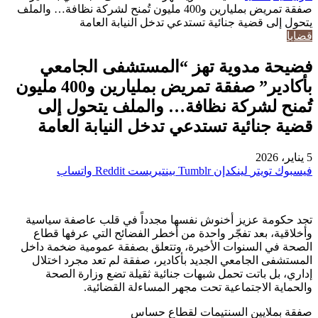
صفقة تمريض بمليارين و400 مليون تُمنح لشركة نظافة… والملف
يتحول إلى قضية جنائية تستدعي تدخل النيابة العامة
قضايا
فضيحة مدوية تهز “المستشفى الجامعي
بأكادير” صفقة تمريض بمليارين و400 مليون
تُمنح لشركة نظافة… والملف يتحول إلى
قضية جنائية تستدعي تدخل النيابة العامة
5 يناير، 2026
فيسبوك
تويتر
لينكدإن
بينتيريست
واتساب
تجد حكومة عزيز أخنوش نفسها مجدداً في قلب عاصفة سياسية
وأخلاقية، بعد تفجّر واحدة من أخطر الفضائح التي عرفها قطاع
الصحة في السنوات الأخيرة، وتتعلق بصفقة عمومية ضخمة داخل
المستشفى الجامعي الجديد بأكادير، صفقة لم تعد مجرد اختلال
إداري، بل باتت تحمل شبهات جنائية ثقيلة تضع وزارة الصحة
والحماية الاجتماعية تحت مجهر المساءلة القضائية.
صفقة بملايين السنتيمات لقطاع حساس