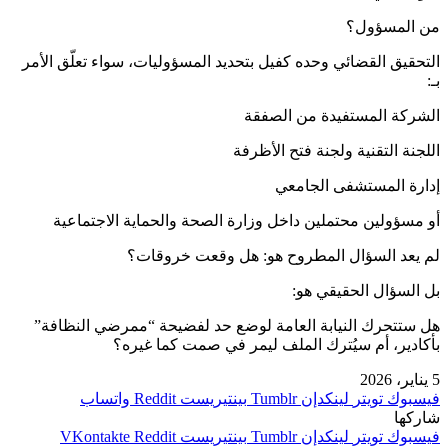
من المسؤول؟
التحقيق القضائي وحده كفيل بتحديد المسؤوليات، سواء تعلّق الأمر
بـ:
الشركة المستفيدة من الصفقة
اللجنة التقنية ولجنة فتح الأظرفة
إدارة المستشفى الجامعي
أو مسؤولين محتملين داخل وزارة الصحة والحماية الاجتماعية
لم يعد السؤال المطروح هو: هل وقعت خروقات؟
بل السؤال الحقيقي هو:
هل ستتحرك النيابة العامة لوضع حد لفضيحة “ممرضي النظافة”
بأكادير، أم سيُترك الملف ليمر في صمت كما غيره؟
5 يناير، 2026
فيسبوك
تويتر
لينكدإن
بينتيريست
واتساب
شاركها
فيسبوك
تويتر
لينكدإن
بينتيريست