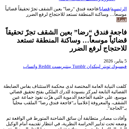
الرئيسية
/
قضايا
/
فاجعة فندق “رضا” بعين الشقف تجرّ تحقيقاً قضائياً
موسعاً… وساكنة المنطقة تستعد للاحتجاج لرفع الضرر
قضايا
فاجعة فندق “رضا” بعين الشقف تجرّ تحقيقاً
قضائياً موسعاً… وساكنة المنطقة تستعد
للاحتجاج لرفع الضرر
5 يناير، 2026
فيسبوك
تويتر
لينكدإن
بينتيريست
واتساب
كلفت النيابة العامة المختصة لدى محكمة الاستئناف بفاس الضابطة
القضائية التابعة لمركز بنسودة للدرك الملكي بفتح تحقيق قضائي
موسع، على خلفية الفاجعة الدموية التي هزّت نفوذ جماعة عين
الشقف، والمعروفة إعلامياً بـ“فاجعة فندق رضا” الملقب محلياً
بـ“الحاجة”.
وأفادت مصادر متطابقة أن سائق الشاحنة المتورط في الواقعة تم
وضعه تحت تدابير الحراسة النظرية، في انتظار تقديمه أمام الوكيل