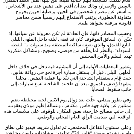
العام للملك، لمتابعته بتهم جنائية ثقيلة، من بينها القتل العمد المقترن
بالسبق والإصرار، وذلك بعد أن أقدم على دهس عدد من الأشخاص،
ما أسفر عن مصرع شخصين في الحين، وإصابة آخرين بجروح
متفاوتة الخطورة، يرتقب الاستماع إليهم رسمياً ضمن محاضر
قانونية مرفقة بشواهد طبية.
وحسب المصادر ذاتها، فإن الحادثة لم تكن معزولة عن سياقها، إذ
تبيّن أن السائق الموقوف كان قد قضى ليلته داخل الملهى الليلي
التابع للفندق، والذي تصفه ساكنة المنطقة منذ سنوات بـ“النقطة
السوداء”، بالنظر لما يخلّفه من فوضى، وضجيج، ومشاكل متكررة
تهدد السلم والأمن المحليين.
وتشير المعطيات الأولية إلى أن المشتبه فيه دخل في خلاف داخل
الملهى الليلي، قبل أن يستقل سيارة أجرة نحو حي زواغة بفاس،
حيث قام باستقدام الشاحنة التي نفّذ بها عملية الدهس، مخلفاً
مشهداً وُصف بالدموي، بعد أن طحنت الشاحنة تسع سيارات إلى
جانب سقوط الضحايا.
وفي تطور ميداني، حلّت بعد زوال يوم الاثنين لجنة مختلطة تضم
ممثلين عن ولاية جهة فاس–مكناس، وعمالة إقليم مولاي يعقوب،
إلى جانب مصالح خارجية، بعين المكان، للوقوف على ملابسات هذه
الواقعة التي صدمت الرأي العام المحلي والوطني.
وعلى مستوى التفاعل المجتمعي، تم تداول شريط فيديو على نطاق
واسع، نشرته صفحة “فاس 24”، تجاوزت مشاهداته مليون مشاهدة