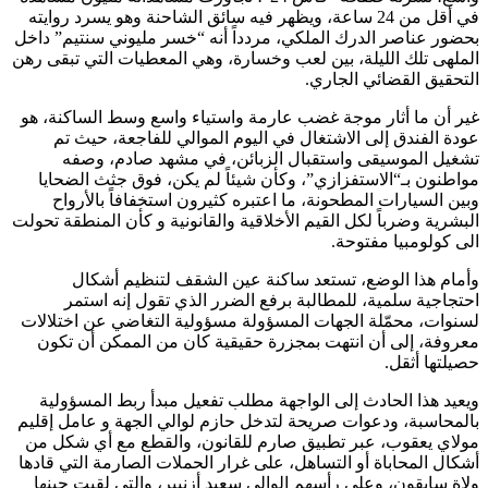
في أقل من 24 ساعة، ويظهر فيه سائق الشاحنة وهو يسرد روايته
بحضور عناصر الدرك الملكي، مردداً أنه “خسر مليوني سنتيم” داخل
الملهى تلك الليلة، بين لعب وخسارة، وهي المعطيات التي تبقى رهن
التحقيق القضائي الجاري.
غير أن ما أثار موجة غضب عارمة واستياء واسع وسط الساكنة، هو
عودة الفندق إلى الاشتغال في اليوم الموالي للفاجعة، حيث تم
تشغيل الموسيقى واستقبال الزبائن، في مشهد صادم، وصفه
مواطنون بـ“الاستفزازي”، وكأن شيئاً لم يكن، فوق جثث الضحايا
وبين السيارات المطحونة، ما اعتبره كثيرون استخفافاً بالأرواح
البشرية وضرباً لكل القيم الأخلاقية والقانونية و كأن المنطقة تحولت
الى كولومبيا مفتوحة.
وأمام هذا الوضع، تستعد ساكنة عين الشقف لتنظيم أشكال
احتجاجية سلمية، للمطالبة برفع الضرر الذي تقول إنه استمر
لسنوات، محمّلة الجهات المسؤولة مسؤولية التغاضي عن اختلالات
معروفة، إلى أن انتهت بمجزرة حقيقية كان من الممكن أن تكون
حصيلتها أثقل.
ويعيد هذا الحادث إلى الواجهة مطلب تفعيل مبدأ ربط المسؤولية
بالمحاسبة، ودعوات صريحة لتدخل حازم لوالي الجهة و عامل إقليم
مولاي يعقوب، عبر تطبيق صارم للقانون، والقطع مع أي شكل من
أشكال المحاباة أو التساهل، على غرار الحملات الصارمة التي قادها
ولاة سابقون، وعلى رأسهم الوالي سعيد أزنيبر، والتي لقيت حينها