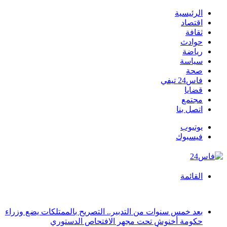
الرئيسية
اقتصاد
ثقافة
حوادث
رياضة
سياسة
صحة
فاس24 تيفي
قضايا
مجتمع
اتصل بنا
يوتيوب
فيسبوك
القائمة
أخبار عاجلة
بعد خمس سنوات من التدبير.. التصريح بالممتلكات يضع وزراء
حكومة أخنوش تحت مجهر الافتحاص الدستوري