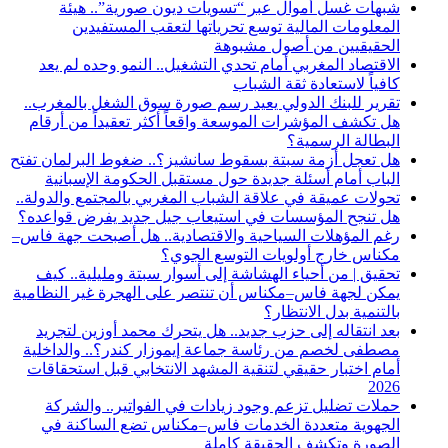
شبهات غسل أموال عبر “تسويات ديون صورية”.. هيئة
المعلومات المالية توسع تحرياتها لتعقب المستفيدين
الحقيقيين من أصول مشبوهة
الاقتصاد المغربي أمام تحدي التشغيل.. النمو وحده لم يعد
كافياً لاستعادة ثقة الشباب
تقرير للبنك الدولي يعيد رسم صورة سوق الشغل بالمغرب..
هل تكشف المؤشرات الموسعة واقعاً أكثر تعقيداً من أرقام
البطالة الرسمية؟
هل تعجل أزمة سبتة بسقوط سانشيز؟.. ضغوط البرلمان تفتح
الباب أمام أسئلة جديدة حول مستقبل الحكومة الإسبانية
تحولات عميقة في علاقة الشباب المغربي بالمجتمع والدولة..
هل تنجح المؤسسات في استيعاب جيل جديد يفرض قواعده؟
رغم المؤهلات السياحية والاقتصادية.. هل أصبحت جهة فاس–
مكناس خارج أولويات التوسع الجوي؟
تحقيق | من أحياء الهشاشة إلى أسوار سبتة ومليلية.. كيف
يمكن لجهة فاس–مكناس أن تنتصر على الهجرة غير النظامية
بالتنمية بدل الانتظار؟
بعد انتقاله إلى حزب جديد.. هل يتحرك محمد أوزين لتجريد
مصطفى لخصم من رئاسة جماعة إيموزار كندر؟.. والداخلية
أمام اختبار حقيقي لتنقية المشهد الانتخابي قبل استحقاقات
2026
حملات تضليل تزعم وجود زيادات في الفواتير.. والشركة
الجهوية متعددة الخدمات فاس–مكناس تضع الساكنة في
الصورة وتكشف الحقيقة كاملة