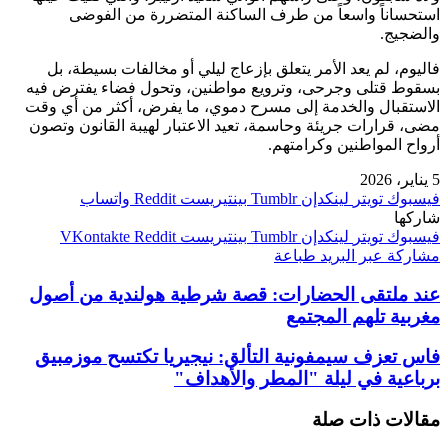
استحساناً واسعاً من طرف الساكنة المتضررة من الفوضى
والضجيج.
فاليوم، لم يعد الأمر يتعلق بإزعاج ليلي أو مخالفات بسيطة، بل
بسقوط قتلى وجرحى، وترويع مواطنين، وتحول فضاء يفترض فيه
الاستقبال والخدمة إلى مسرح دموي، ما يفرض، أكثر من أي وقت
مضى، قرارات جريئة وحاسمة، تعيد الاعتبار لهيبة القانون وتصون
أرواح المواطنين وكرامتهم.
5 يناير، 2026
فيسبوك
تويتر
لينكدإن
بينتيريست
واتساب
شاركها
فيسبوك
تويتر
لينكدإن
بينتيريست
مشاركة عبر البريد
طباعة
عند ملتقى الحضارات: قصة شرطية هولندية من أصول
مغربية تلهم المجتمع
فاس تعزف سيمفونية التألق: نيجيريا تكتسح موزمبيق
برباعية في ليلة "المطر والأهداف"
مقالات ذات صلة