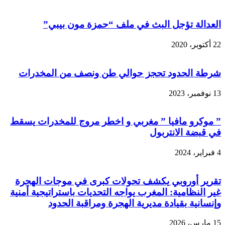
العدالة تؤجل البث في ملف “حمزة مون بيبي”
22 أكتوبر، 2020
شرطة الحدود تحجز حوالي طن ونصف من المخدرات
13 نوفمبر، 2023
” موكرو مافيا ” مغربي و اخطر مروج للمخدرات يسقط
في قبضة الانتربول
4 فبراير، 2024
تقرير أوروبي يكشف تحولات كبرى في موجات الهجرة
غير النظامية: المغرب يواجه التحديات باستراتيجية أمنية
وإنسانية بقيادة مديرية الهجرة ومراقبة الحدود
15 مارس، 2026