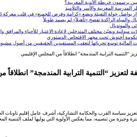
ين يرسمون خريطة الأندية المغربية؟
يواصل جولة التعبئة ويضع «كرامة وفرص للجميع» في قلب معركة 2026
ئي والمونديال
ميدانية ويعبّئ مختلف المتدخلين لإعادة الاعتبار للأحياء والمرافق و
 حكومة أخنوش تحت مجهر الافتحاص الدستوري
 المالية توسع تحرياتها لتعقب المستفيدين الحقيقيين من أصول مشبو
ز “التنمية الترابية المندمجة” انطلاقاً من المجلس الإقليمي
 لتعزيز “التنمية الترابية المندمجة” انطلاقاً 
حو تعزيز سياسة القرب والحكامة التشاركية، أشرف عامل إقليم تاونات ال
ترة وجيزة من تنصيبه، مما يعكس الأولوية التي يوليها لملف التنمية المح