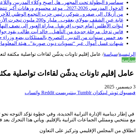
سماسرة البطولة تحت المجهر.. هل أصبح وكلاء المدربين واللاعب
الدخول المدرسي 2026-2027.. موعد محسوم ورهانات أكبر تنتظر المدرسة المغربية والأسر والتلاميذ
من أزيلال إلى صفرو.. شوكي رئيس حزب التجمع الوطني للأحرار 
غابة عين الشقف بمولاي يعقوب.. مليار و200 مليون تبخرت الأزبال والمياه الراكدة تفضح «تأهيلاً» لم يصمد طويلاً
لبؤات الأطلس أمام جنوب إفريقيا.. مباراة العبور إلى نصف النها
فاس تدخل مرحلة جديدة من التأهيل.. خالد آيت طالب يقود جولات 
بعد خمس سنوات من التدبير.. التصريح بالممتلكات يضع وزراء
شبهات غسل أموال عبر “تسويات ديون صورية”.. هيئة المعلومات
الرئيسية
/
سياسة
/
عامل إقليم تاونات يدشّن لقاءات تواصلية مكثفة لتعزي
سياسة
عامل إقليم تاونات يدشّن لقاءات تواصلية مكثفة
3 ديسمبر، 2025
فيسبوك
تويتر
لينكدإن
بينتيريست
واتساب
في إطار دينامية الإدارة الترابية الجديدة، وفي خطوة تؤكد التوجه ن
مع منتخبي وممثلي الجماعات الترابية بالإقليم. ويأتي هذا التحرك بعد ف
انطلاق من المجلس الإقليمي وتركيز على التعاون