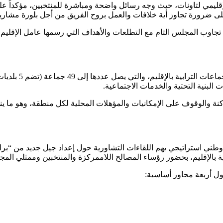
إقليمي لتاونات، حيث وجه رسائل واضحة ومباشرة للمنتخبين، مؤكداً على
ى ضرورة تجاوز أية خلافات والعمل بروح الفريق من أجل بلورة مشاريع
وب المجلس التام مع التطلعات والأهداف التي رسمها عامل الإقليم الج
البنية التحتية والخدمات الاجتماعية.
 والوقوف على الإمكانيات والمؤهلات المحلية لكل منطقة، وهو ما ينسجم
ية بالإقليم، بحضور رؤساء المصالح اللاممركزة والمنتخبين وممثلي المج
 حول أربعة محاور أساسية: