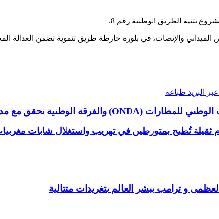
روع تثنية الطريق الوطنية رقم 8.
 الميداني والإنصات، في بلورة خارطة طريق تنموية تضمن العدالة المجال
بر البريد
طباعة
 الوطنية تحقق مع مدراء سابقون
 ثقيلة تُطيح بمتورطين في تهريب واستغلال شابات مغربيا
عظمى و ترامب يبشر العالم بتغريدات متتالية