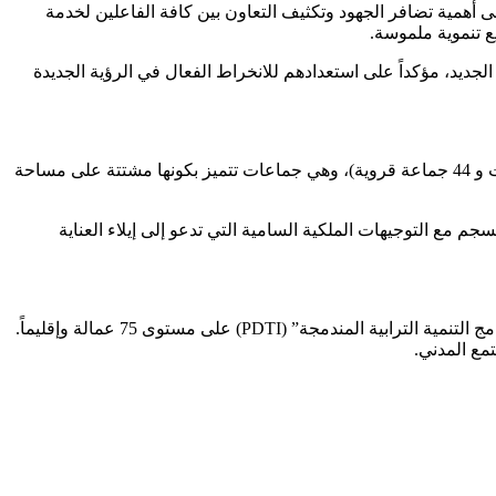
 أهمية تضافر الجهود وتكثيف التعاون بين كافة الفاعلين لخدمة
 تنموية ملموسة.
ديد، مؤكداً على استعدادهم للانخراط الفعال في الرؤية الجديدة
ينتظر أن يطلق العامل الغنامي زيارات ميدانية “مكوكية” إلى جميع الجماعات الترابية بالإقليم، والتي يصل عددها إلى 49 جماعة (تضم 5 بلديات و 44 جماعة قروية)، وهي جماعات تتميز بكونها مشتتة على مساحة
 مع التوجيهات الملكية السامية التي تدعو إلى إيلاء العناية
تأتي هذه الدينامية التواصلية بالتزامن مع إطلاق وزارة الداخلية لورش وطني استراتيجي يهم اللقاءات التشاورية حول إعداد جيل جديد من “برامج التنمية الترابية المندمجة” (PDTI) على مستوى 75 عمالة وإقليماً.
تمع المدني.