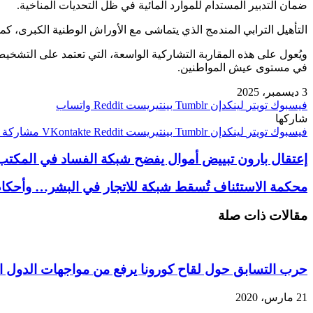
ضمان التدبير المستدام للموارد المائية في ظل التحديات المناخية.
التأهيل الترابي المندمج الذي يتماشى مع الأوراش الوطنية الكبرى، كمش
ويُعول على هذه المقاربة التشاركية الواسعة، التي تعتمد على التشخيص
في مستوى عيش المواطنين.
3 ديسمبر، 2025
فيسبوك
تويتر
لينكدإن
بينتيريست
واتساب
شاركها
فيسبوك
تويتر
لينكدإن
بينتيريست
مشاركة ع
إعتقال بارون تبييض أموال يفضح شبكة الفساد في المكتب الوطني للمطارات (ONDA) والفرقة
محكمة الاستئناف تُسقط شبكة للاتجار في البشر… وأحكام
مقالات ذات صلة
حرب التسابق حول لقاح كورونا يرفع من مواجهات الدول ال
21 مارس، 2020