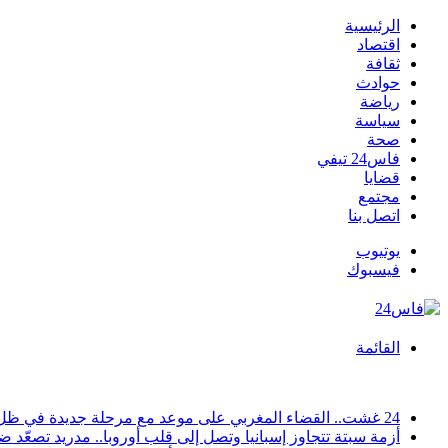
الرئيسية
اقتصاد
ثقافة
حوادث
رياضة
سياسة
صحة
فاس24 تيفي
قضايا
مجتمع
اتصل بنا
يوتيوب
فيسبوك
القائمة
أخبار عاجلة
24 غشت.. القضاء المغربي على موعد مع مرحلة جديدة في ظل دخول قانون المسطرة المدنية حيز التنفيذ
أزمة سبتة تتجاوز إسبانيا وتصل إلى قلب أوروبا.. مدريد تصعّد