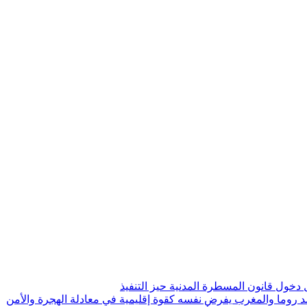
 ضد روما والمغرب يفرض نفسه كقوة إقليمية في معادلة الهجرة والأمن