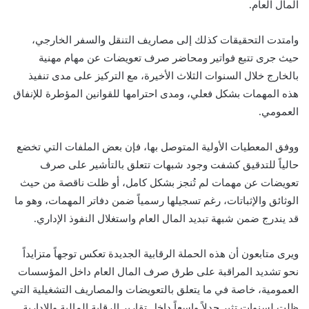
المال العام.
وامتدت التحقيقات كذلك إلى مصاريف التنقل والسفر الخارجي،
حيث جرى تتبع فواتير ومحاضر صرف تعويضات عن مهام مهنية
بالخارج خلال السنوات الثلاث الأخيرة، مع التركيز على مدى تنفيذ
هذه المهمات بشكل فعلي، ومدى احترامها للقوانين المؤطرة للإنفاق
العمومي.
ووفق المعطيات الأولية المتوصل بها، فإن بعض الملفات التي تخضع
حالياً للتدقيق كشفت وجود شبهات تتعلق بالتأشير على صرف
تعويضات عن مهمات لم تُنجز بشكل كامل، أو ظلت ناقصة من حيث
الوثائق والإثباتات، رغم تسجيلها رسمياً ضمن دفاتر المهمات، وهو ما
قد يندرج ضمن شبهة تبديد المال العام واستغلال النفوذ الإداري.
ويرى متابعون أن هذه الحملة الرقابية الجديدة تعكس توجهاً متزايداً
نحو تشديد المراقبة على طرق صرف المال العام داخل المؤسسات
العمومية، خاصة في ما يتعلق بالتعويضات والمصاريف التشغيلية التي
ظلت لسنوات تثير جدلاً واسعاً داخل تقارير الرقابة المالية والإدارية.