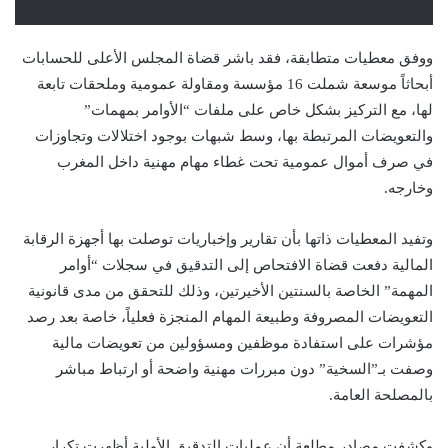
ووفق معطيات متطابقة، فقد باشر قضاة المجلس الأعلى للحسابات
أبحاثاً موسعة شملت 16 مؤسسة ومقاولة عمومية وملحقات تابعة
لها، مع التركيز بشكل خاص على ملفات “الأوامر بمهمات”
والتعويضات المرتبطة بها، وسط شبهات بوجود اختلالات وتجاوزات
في صرف أموال عمومية تحت غطاء مهام مهنية داخل المغرب
وخارجه.
وتفيد المعطيات ذاتها بأن تقارير وإخباريات توصلت بها أجهزة الرقابة
المالية دفعت قضاة الافتحاص إلى التدقيق في سجلات “أوامر
المهمة” الخاصة بالسنتين الأخيرتين، وذلك للتحقق من مدى قانونية
التعويضات المصروفة وطبيعة المهام المنجزة فعلياً، خاصة بعد رصد
مؤشرات على استفادة موظفين ومسؤولين من تعويضات مالية
وصفت بـ”السخية” دون مبررات مهنية واضحة أو ارتباط مباشر
بالمصلحة العامة.
وكشفت مصادر مطلعة أن عمليات التدقيق الأولية أظهرت تكرار