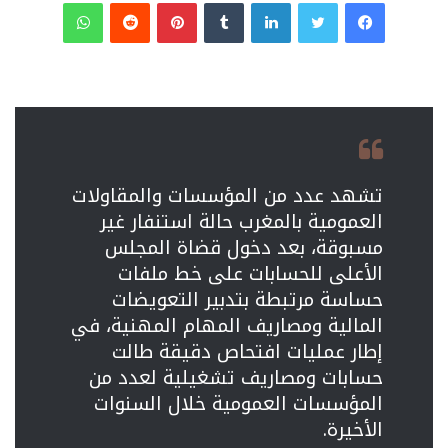
فيسبوك
تويتر
لينكدإن
‏Tumblr
بينتيريست
‏Reddit
واتساب
تشهد عدد من المؤسسات والمقاولات
العمومية بالمغرب حالة استنفار غير
مسبوقة، بعد دخول قضاة
المجلس
الأعلى للحسابات
على خط ملفات
حساسة مرتبطة بتدبير التعويضات
المالية ومصاريف المهام المهنية، في
إطار عمليات افتحاص دقيقة طالت
حسابات ومصاريف تشغيلية لعدد من
المؤسسات العمومية خلال السنوات
الأخيرة.