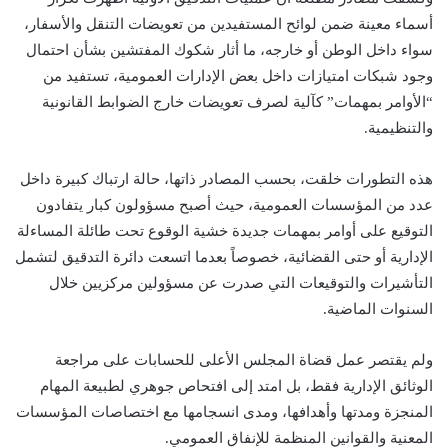
أسماء معينة ضمن لوائح المستفيدين من تعويضات التنقل والأسفار،
سواء داخل الوطن أو خارجه، ما أثار شكوك المفتشين بشأن احتمال
وجود شبكات امتيازات داخل بعض الإدارات العمومية، تستفيد من
“الأوامر بمهمات” كآلية لصرف تعويضات خارج الضوابط القانونية
والتنظيمية.
هذه التطورات خلقت، بحسب المصادر ذاتها، حالة ارتباك كبيرة داخل
عدد من المؤسسات العمومية، حيث أصبح مسؤولون كبار يتفادون
التوقيع على أوامر بمهمات جديدة خشية الوقوع تحت طائلة المساءلة
الإدارية أو حتى القضائية، خصوصاً بعدما اتسعت دائرة التدقيق لتشمل
التأشيرات والتوقيعات التي صدرت عن مسؤولين مركزيين خلال
السنوات الماضية.
ولم يقتصر عمل قضاة المجلس الأعلى للحسابات على مراجعة
الوثائق الإدارية فقط، بل امتد إلى افتحاص جوهري لطبيعة المهام
المنجزة ومدتها وأهدافها، ومدى انسجامها مع اختصاصات المؤسسات
المعنية والقوانين المنظمة للإنفاق العمومي.