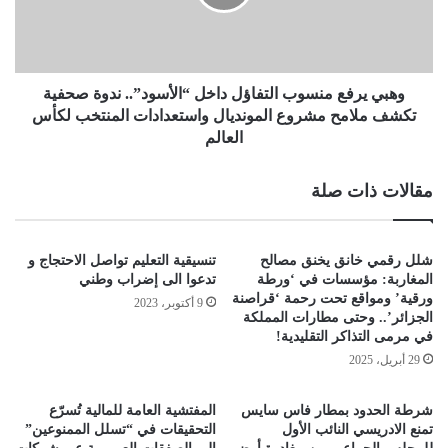
وهبي يرفع منسوب التفاؤل داخل “الأسود”.. ندوة صحفية
تكشف ملامح مشروع المونديال واستعدادات المنتخب لكأس
العالم
مقالات ذات صلة
شلل رقمي خانق يخنق مصالح
تنسيقية التعليم تواصل الاحتجاج و
المغاربة: مؤسسات في ‘ورطة
تدعوا الى إضراب وطني
ورقية’ ومواقع تحت رحمة ‘قراصنة
9 أكتوبر، 2023
الجزائر’.. وحتى مطارات المملكة
في مرمى التذاكر التقليدية!
29 أبريل، 2025
شرطة الحدود بمطار فاس سايس
المفتشية العامة للمالية تُسرّع
تمنع الادريسي النائب الأول
التحقيقات في “تسلل الممنوعين”