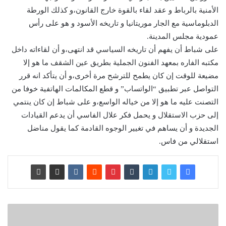
الأمنية بالرباط و عقد لقاء بالقوة خارج القانون،و كذلك الورطة
الدبلوماسية مع الجار موريتانيا و تاريخه الأسود و هو على رأس
عمودية مجلس المدينة.
على شباط أن يفهم أن تاريخه السياسي قد انتهى،و أن لقاءاته داخل
مكتبه الفاره بمعهد الفنون الجملية بطريق عين الشقف ما هو إلا
مضيعة للوقت إن كان يطمح للترشح مرة أخرى،و أن يتأكد انه قرر
التواصل عبر تطبيق “الواتساب” و قطع المكالمات الهاتفية خوفا من
التصنت عليه ما هو إلا من خياله الواسع،و على شباط إن كان ينتمي
إلى حزب الاستقلال و يحمل فكر علال الفاسي أن يدعم القيادات
الجديدة و أن يساهم في تغيير الوجوه القادمة كما يقول مناضل
استقلالي من فاس.