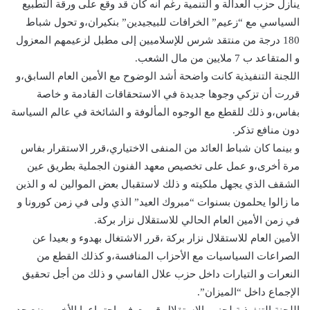
ينازل حزب العدالة و التنمية رغم انه كان قد وقع على ورقة التطبيع
السياسي مع “زعيم” الخرافات للبيجيدين” بنكيران،و تحول شباط
180 درجة من منتقد شرس للإسلاميين إلى مطبل لزعيمهم المعزول
و المتقاعد ب 7 ملايين من مال الشعب.
اللجنة التنفيذية كانت واضحة أشد الوضوح مع الأمين العام السابق،و
قررت أن تزكي وجوها جديدة في الاستحقاقات القادمة و خاصة
بفاس،و ذلك للقطع مع الوجوه المألوفة و الشائخة في عالم السياسة
دون منافع تذكر.
و بينما كان شباط العائد من المنفى الاختياري،قرر الاستقرار بفاس
مرة أخرى،و عمل على تخصيص معهد الفنون الجملية بطريق عين
الشقف الذي يجهل ملكيته و ذلك لاستقبال بعض الموالين له و الذين
ما زالوا يحلمون بسنوات “مبروك العيد” الذي ولى في زمن كورونا و
في زمن الأمين العام الحالي للاستقلال نزار بركة.
الأمين العام للاستقلال نزار بركة ،قرر الاشتغال بهدوء و بعيدا عن
الصراعات السياسيات مع الأحزاب المنافسة،و كذلك القطع من
النعرات و التيارات داخل حزب علال الفاسي و ذلك من أجل تحقيق
الإجماع داخل “الميزان”.
اللجنة التنفيذية لحزب الاستقلال قررت في اجتماعها الأخير وضع حد