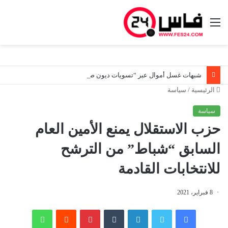
القائمة
شبهات غسل أموال عبر “تسويات ديون صورية”.. هيئة المعلومات المالية توسع تحرياتها لتعقب المستفيدين الحقيقيين من أصول مشبوهة
الرئيسية
/
سياسة
سياسة
حزب الاستقلال يمنع الأمين العام
السابق “شباط” من الترشح
للانتخابات القادمة
8 فبراير، 2021
فيسبوك
تويتر
لينكدإن
‏Tumblr
بينتيريست
‏Reddit
واتساب