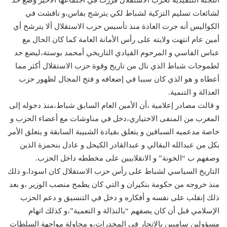
لشائعات تسليم التزكية لشباط لكي يترشح بفاس،و ناقشت في
الكواليس أنه جرت العادة منذ تأسيس حزب الاستقلال ألا يترشح أي
أمين عام انتهت ولايته على رأس الأمانة العامة كما كان الحال مع
عباس الفاسي و المرحوم القيادي التاريخي أمحمد بوستة،ليضع حد
لطموحات شباط الذي نال من تاريخ وقوة حزب الاستقلال أكثر مما
أعطاه و هو الذي كان سببا في إضعافه و فتح المجال لظهور حزب
العدالة و التنمية.
و قالت مصادر إعلامية ،أن الأمين العام السابق شباط،منذ دخوله إلى
المغرب من المنفى الاختياري،دخل في مناوشات مع أعضاء الحزب و
خاصة مدعميه السباقين و يتعلق بقيادة الشبيبة السابقة و يتعلق الأمر
بكل من عبدالله البقالي و عبدالقادر الكيحل و عادل بنحمزة الذين
وصفهم ب “الخونة” و الانقلابيين على مخططه داخل الحزب.
التاريخ السياسي لشباط على رأس حزب الاستقلال كان اسودا،و ذلك
منذ خروجه من حكومة بنكيران و التي كان يطمح منصب الوزير ،و بعد
ذلك إنقلب على نفسه و أفكاره و دخل في التنسيق و دعم الحزب
الإسلامي قبل أن كان يصفهم “بالنذالة و التعمية”،و كذلك اتهام
مسؤولين ساميين بالاتجار في المخدرات،و محاولة مواجهة السلطات