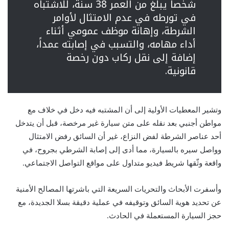
شخصاً يبلغ من العمر 38 سنة، للاشتباه
في تورطه في عدم الامتثال لأوامر
الشرطة، وإهانة موظف عمومي أثناء
أداء مهامه، والتسبب في إصابته عمداً،
إضافة إلى نقل ركاب دون رخصة
قانونية.
وتشير المعطيات الأولية إلى أن المشتبه فيه دخل في خلاف مع
مواطن أجنبي بعد نقله على متن سيارة غير مرخصة، قبل أن يتدخل
أحد عناصر الشرطة لفض النزاع، غير أن السائق رفض الامتثال
وواصل سيره بالسيارة، مما أدى إلى إصابة الشرطي بجروح، في
واقعة وثّقها شريط فيديو متداول على مواقع التواصل الاجتماعي.
وأسفرت الأبحاث والتحريات السريعة التي باشرتها المصالح الأمنية
عن تحديد هوية السائق وتوقيفه في عملية دقيقة بسلا الجديدة، مع
حجز السيارة المستعملة في الحادث.