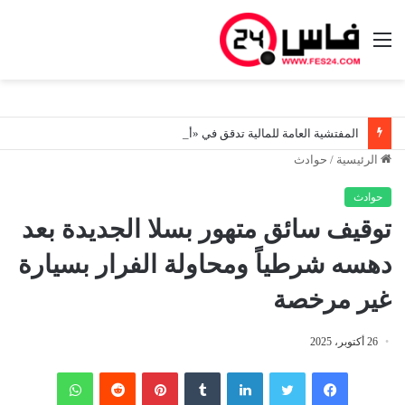
القائمة
المفتشية العامة للمالية تدقق في «أموال مجمدة» بصفقات عمومية.. ضمانات بالملايين تحت المجهر ومسؤولون أمام المساءلة
الرئيسية
/
حوادث
حوادث
توقيف سائق متهور بسلا الجديدة بعد
دهسه شرطياً ومحاولة الفرار بسيارة
غير مرخصة
26 أكتوبر، 2025
فيسبوك
تويتر
لينكدإن
‏Tumblr
بينتيريست
‏Reddit
واتساب