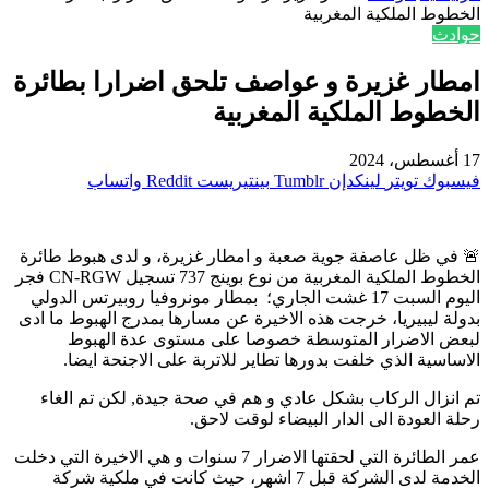
الخطوط الملكية المغربية
حوادث
امطار غزيرة و عواصف تلحق اضرارا بطائرة
الخطوط الملكية المغربية
17 أغسطس، 2024
فيسبوك
تويتر
لينكدإن
بينتيريست
واتساب
🚨 في ظل عاصفة جوية صعبة و امطار غزيرة، و لدى هبوط طائرة
الخطوط الملكية المغربية من نوع بوينج 737 تسجيل CN-RGW فجر
اليوم السبت 17 غشت الجاري؛ بمطار مونروفيا روبيرتس الدولي
بدولة ليبيريا، خرجت هذه الاخيرة عن مسارها بمدرج الهبوط ما ادى
لبعض الاضرار المتوسطة خصوصا على مستوى عدة الهبوط
الاساسية الذي خلفت بدورها تطاير للاتربة على الاجنحة ايضا.
تم انزال الركاب بشكل عادي و هم في صحة جيدة, لكن تم الغاء
رحلة العودة الى الدار البيضاء لوقت لاحق.
عمر الطائرة التي لحقتها الاضرار 7 سنوات و هي الاخيرة التي دخلت
الخدمة لدى الشركة قبل 7 اشهر، حيث كانت في ملكية شركة