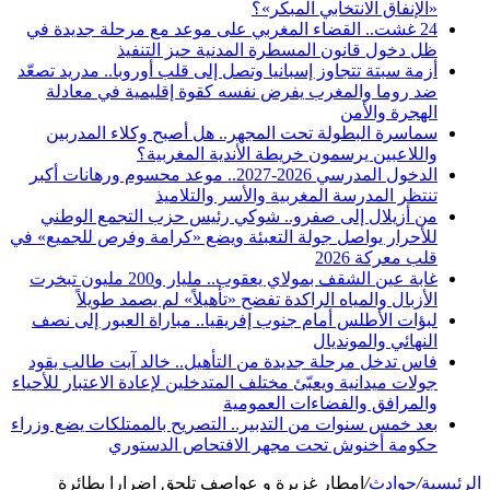
«الإنفاق الانتخابي المبكر»؟
24 غشت.. القضاء المغربي على موعد مع مرحلة جديدة في
ظل دخول قانون المسطرة المدنية حيز التنفيذ
أزمة سبتة تتجاوز إسبانيا وتصل إلى قلب أوروبا.. مدريد تصعّد
ضد روما والمغرب يفرض نفسه كقوة إقليمية في معادلة
الهجرة والأمن
سماسرة البطولة تحت المجهر.. هل أصبح وكلاء المدربين
واللاعبين يرسمون خريطة الأندية المغربية؟
الدخول المدرسي 2026-2027.. موعد محسوم ورهانات أكبر
تنتظر المدرسة المغربية والأسر والتلاميذ
من أزيلال إلى صفرو.. شوكي رئيس حزب التجمع الوطني
للأحرار يواصل جولة التعبئة ويضع «كرامة وفرص للجميع» في
قلب معركة 2026
غابة عين الشقف بمولاي يعقوب.. مليار و200 مليون تبخرت
الأزبال والمياه الراكدة تفضح «تأهيلاً» لم يصمد طويلاً
لبؤات الأطلس أمام جنوب إفريقيا.. مباراة العبور إلى نصف
النهائي والمونديال
فاس تدخل مرحلة جديدة من التأهيل.. خالد آيت طالب يقود
جولات ميدانية ويعبّئ مختلف المتدخلين لإعادة الاعتبار للأحياء
والمرافق والفضاءات العمومية
بعد خمس سنوات من التدبير.. التصريح بالممتلكات يضع وزراء
حكومة أخنوش تحت مجهر الافتحاص الدستوري
الرئيسية
/
حوادث
/
امطار غزيرة و عواصف تلحق اضرارا بطائرة