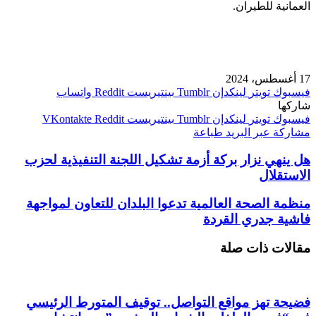
العمانية للطيران.
17 أغسطس، 2024
فيسبوك
تويتر
لينكدإن
بينتيريست
واتساب
شاركها
فيسبوك
تويتر
لينكدإن
بينتيريست
مشاركة عبر البريد
طباعة
هل ينهي نزار بركة أزمة تشكيل اللجنة التنفيذية لحزب
الاستقلال
منظمة الصحة العالمية تدعوا البلدان للتعاون لمواجهة
فاشية جدري القردة
مقالات ذات صلة
فضيحة تهز مواقع التواصل.. توقيف المتورط الرئيسي