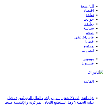
الرئيسية
اقتصاد
ثقافة
حوادث
رياضة
سياسة
صحة
فاس24 تيفي
قضايا
مجتمع
اتصل بنا
يوتيوب
فيسبوك
القائمة
أخبار عاجلة
قبل انتخابات 23 شتنبر.. من يراقب المال الذي يُصرف قبل
بداية الحملة؟ وهل تستطيع اللجان المركزية والإقليمية ضبط