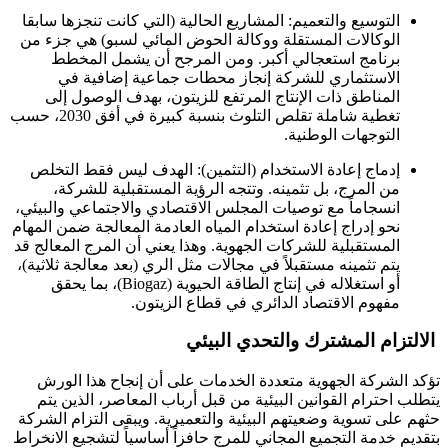
التوسيع والتعميم: المشاريع الحالية (التي كانت تنجزها سابقا
الوكالات المستقلة ووكالة الحوض المائي لسبو) هي جزء من
برنامج استعجالي أكبر. ومن المرجح أن يشمل المخطط
الاستثماري للشركة إنجاز محطات جماعية إضافية في
المناطق ذات الإنتاج المرتفع للزيتون، بهدف الوصول إلى
تغطية شاملة تقلص التلوث بنسبة كبيرة في أفق 2030، حسب
التوجهات الوطنية.
إدماج إعادة الاستخدام (التثمين): الهدف ليس فقط التخلص
من المرج، بل تثمينه. وتتجه الرؤية المستقبلية للشركة،
انسجاماً مع توصيات المجلس الاقتصادي والاجتماعي والبيئي،
نحو إدراج إعادة استخدام المياه العادمة المعالجة ضمن المهام
المستقبلية للشركات الجهوية. وهذا يعني أن المرج المعالج قد
يتم تثمينه مستقبلاً في مجالات مثل الري (بعد معالجة ثلاثية)،
أو استغلاله في إنتاج الطاقة الحيوية (Biogaz)، بما يحقق
مفهوم الاقتصاد الدائري في قطاع الزيتون.
الالتزام المشترك والتحدي البيئي
تؤكد الشركة الجهوية متعددة الخدمات على أن إنجاح هذا الورش
يتطلب احترام القوانين البيئية من قبل أرباب المعاصر، الذين يتم
حثهم على تسوية وضعيتهم البيئية والتعميرية. ويبقى التزام الشركة
بتقديم خدمة التجميع المجاني للمرج حافزاً أساسياً لتشجيع الانخراط