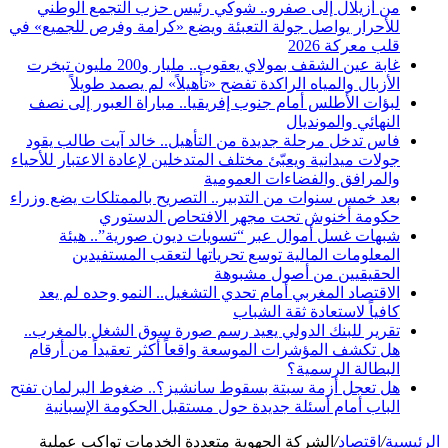
من أزيلال إلى صفرو.. شوكي رئيس حزب التجمع الوطني
للأحرار يواصل جولة التعبئة ويضع «كرامة وفرص للجميع» في
قلب معركة 2026
غابة عين الشقف بمولاي يعقوب.. مليار و200 مليون تبخرت
الأزبال والمياه الراكدة تفضح «تأهيلاً» لم يصمد طويلاً
لبؤات الأطلس أمام جنوب إفريقيا.. مباراة العبور إلى نصف
النهائي والمونديال
فاس تدخل مرحلة جديدة من التأهيل.. خالد آيت طالب يقود
جولات ميدانية ويعبّئ مختلف المتدخلين لإعادة الاعتبار للأحياء
والمرافق والفضاءات العمومية
بعد خمس سنوات من التدبير.. التصريح بالممتلكات يضع وزراء
حكومة أخنوش تحت مجهر الافتحاص الدستوري
شبهات غسل أموال عبر “تسويات ديون صورية”.. هيئة
المعلومات المالية توسع تحرياتها لتعقب المستفيدين
الحقيقيين من أصول مشبوهة
الاقتصاد المغربي أمام تحدي التشغيل.. النمو وحده لم يعد
كافياً لاستعادة ثقة الشباب
تقرير للبنك الدولي يعيد رسم صورة سوق الشغل بالمغرب..
هل تكشف المؤشرات الموسعة واقعاً أكثر تعقيداً من أرقام
البطالة الرسمية؟
هل تعجل أزمة سبتة بسقوط سانشيز؟.. ضغوط البرلمان تفتح
الباب أمام أسئلة جديدة حول مستقبل الحكومة الإسبانية
الرئيسية
/
اقتصاد
/
الشركة الجهوية متعددة الخدمات تواكب عملية