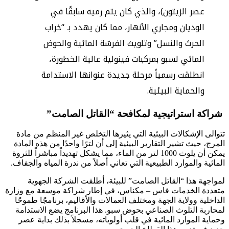
عصر الزيتون)، والذي كان يتم رميه سابقًا في
الوديان ومجاري الأنهار، مما كان يهدد بـ “خراب
الحرث والنسل” وتلويث الفرشة المائية والحوض
المائي لسبو بمركبات فينولية عالية الخطورة،
انطلقت رسمياً مرحلة جديدة عنوانها الاستدامة
والحماية البيئية.
شراكة استراتيجية لمكافحة “القاتل الصامت”
تتوالى الإشكالات البيئية التي يثيرها التخلص غير المنظم من مادة
المرج، حيث تشير التقارير البيئية إلى أن لترًا واحدًا من هذه المادة
يمكن أن يلوث 1000 لتر من الماء، مما يشكل تهديداً مباشراً للثروة
المائية والموارد الطبيعية التي تعاني أصلاً من ندرة المياه والجفاف.
لمواجهة هذا “القاتل الصامت” للبيئة، أطلقت الشركة الجهوية
متعددة الخدمات فاس – مكناس، في إطار شراكة موسعة مع وزارة
الداخلية وولاية الجهة ومختلف العمالات والأقاليم، برنامجًا طموحًا
لمحاربة التلوث الصناعي بحوض سبو. هذا البرنامج يضع الاستدامة
وحماية الموارد المائية في قلب أولوياته، مسجلاً بذلك بداية عصر