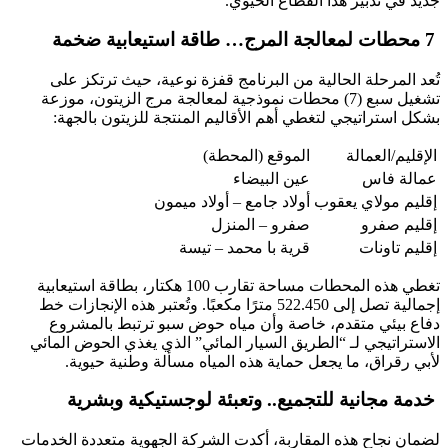
جديد في تدبير هذا القطاع الحيوي.
7 محطات لمعالجة المرج… طاقة استيعابية ضخمة
تُعد المرحلة الحالية من البرنامج قفزة نوعية، حيث ترتكز على
تشغيل سبع (7) محطات نموذجية لمعالجة مرج الزيتون، موزعة
بشكل استراتيجي لتغطي أهم الأقاليم المنتجة للزيتون بالجهة:
الإقليم/العمالة
الموقع (المحطة)
عمالة فاس
عين البيضاء
إقليم مولاي يعقوب
أولاد جامع – أولاد ميمون
إقليم صفرو
صفرو – المنزل
إقليم تاونات
قرية با محمد – تيسة
تغطي هذه المحطات مساحة تقارب 100 هكتار، بطاقة استيعابية
إجمالية تصل إلى 522.450 مترًا مكعبًا. وتُعتبر هذه الإنجازات خط
دفاع بيئي متقدم، خاصة وأن مياه حوض سبو ترتبط بالمشروع
الاستراتيجي لـ “الطريق السيار المائي” الذي يغذي الحوض المائي
لأبي رقراق، ما يجعل حماية هذه المياه مسألة وطنية حيوية.
خدمة مجانية للتجميع.. وتعبئة لوجستيكية وبشرية
لضمان نجاح هذه المقاربة، أكدت الشركة الجهوية متعددة الخدمات