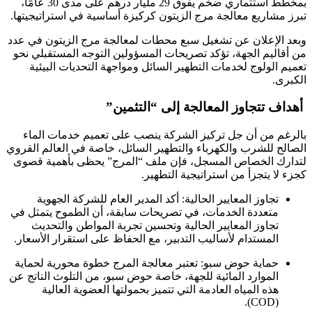
بمخطط استثماري ضخم يفوق 29 مليار درهم على مدى 30 عامًا،
تبرز مشاريع معالجة مرج الزيتون كركيزة أساسية في استراتيجيتها.
وبعد الإعلان عن تشغيل سبع محطات لمعالجة مرج الزيتون في عدد
من أقاليم الجهة، تؤكد تصريحات المسؤولين التوجه المستقبلي نحو
تعميم الولوج لخدمات التطهير السائل ومواجهة التحديات البيئية
الكبرى.
أهداف تتجاوز المعالجة إلى “التثمين”
بالرغم من أن جل تركيز الشركة ينصب على تعميم خدمات الماء
الصالح للشرب والكهرباء والتطهير السائل، خاصة في العالم القروي
لتدارك الخصاص المسجل، فإن ملف “المرج” يحظى بأهمية قصوى
كجزء لا يتجزأ من استراتيجية التطهير.
تجاوز المعايير الحالية: أكد المدير العام للشركة الجهوية
متعددة الخدمات، في تصريحات سابقة، أن الطموح يتمثل في
تجاوز المعايير الحالية وتحسين تجربة المواطن والتحديث
المستدام لأساليب التدبير، مع الحفاظ على استقرار الأسعار.
حماية حوض سبو: تعتبر معالجة المرج خطوة محورية لحماية
الموارد المائية للجهة، خاصة حوض سبو، من التلوث الناتج عن
هذه المياه العادمة التي تتميز بحمولتها العضوية العالية
(COD).