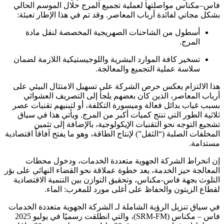
فاس–مكناس مواصلتها لعملية تجميع المرج خلال الموسم الحالي
بشكل مجاني لفائدة أرباب المعاصر. وقد تم في هذا الإطار تعبئة:
أسطول من الشاحنات الصهريجية المخصصة لنقل مادة
المرج.
تسخير كافة الموارد البشرية واللوجيستيكية اللازمة لضمان
سلاسة عملية التجميع والمعالجة.
هذا الالتزام يعكس حرص الشركة على تسهيل الامتثال البيئي على
أرباب المعاصر، الذين كان بعضهم يلجأ إلى التصريف العشوائي
بسبب غياب بدائل فعالة وميسورة التكلفة، أو لتبنيهم تقنيات عصر
ثلاثية الطور التي تنتج كميات أكبر من المرج. ويأتي هذا في سياق
تشجيع التوجه نحو التقنيات الإيكولوجية، بالإضافة إلى تثمين
المخلفات الصلبة (“الثفل”) لإنتاج الطاقة، وهو ما يفتح آفاقاً اقتصادية
مستدامة.
إن انخراط الشركة الجهوية متعددة الخدمات، ودخول محطات
المعالجة حيز الخدمة، يعد خطوة عملاقة نحو القضاء النهائي على بؤر
التلوث بجهة فاس-مكناس، وتحقيق التوازن بين التنمية الاقتصادية
لقطاع الزيتون والحفاظ على أغلى مورد للمغرب: الماء.
في سياق تنزيل الرؤية الشاملة لـ الشركة الجهوية متعددة الخدمات
فاس – مكناس (SRM-FM)، والتي انطلقت رسميًا في يوليو 2025