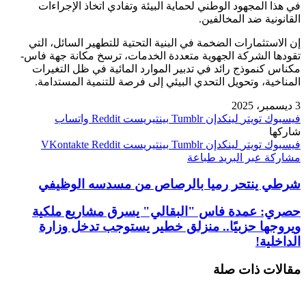
في هذا المجهود الوطني لحماية البيئة وتفادي اتخاذ الإجراءات
القانونية ضد المخالفين.
إن الاستثمارات الضخمة في البنية التحتية للتطهير السائل، التي
تقودها الشركة الجهوية متعددة الخدمات، ترسخ مكانة جهة فاس-
مكناس كنموذج رائد في تدبير الموارد المائية في ظل التغيرات
المناخية، وتحويل التحدي البيئي إلى فرصة للتنمية المستدامة.
3 ديسمبر، 2025
فيسبوك
تويتر
لينكدإن
بينتيريست
واتساب
شاركها
فيسبوك
تويتر
لينكدإن
بينتيريست
مشاركة عبر البريد
طباعة
شرطي ينتحر رميا بالرصاص من مسدسه الوظيفي
حصري: عمدة فاس "البقالي" يسرق مشاريع ملكية
ويروجها حزبيًا.. منزلق خطير يستوجب تدخل وزارة
الداخلية!
مقالات ذات صلة