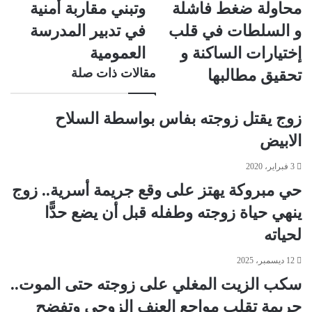
محاولة ضغط فاشلة
وتبني مقاربة أمنية
س
ت
و السلطات في قلب
في تدبير المدرسة
إختيارات الساكنة و
العمومية
مقالات ذات صلة
تحقيق مطالبها
زوج يقتل زوجته بفاس بواسطة السلاح
الابيض
3 فبراير، 2020
حي مبروكة يهتز على وقع جريمة أسرية.. زوج
ينهي حياة زوجته وطفله قبل أن يضع حدًّا
لحياته
12 ديسمبر، 2025
سكب الزيت المغلي على زوجته حتى الموت..
جريمة تقلب مواجع العنف الزوجي وتفضح