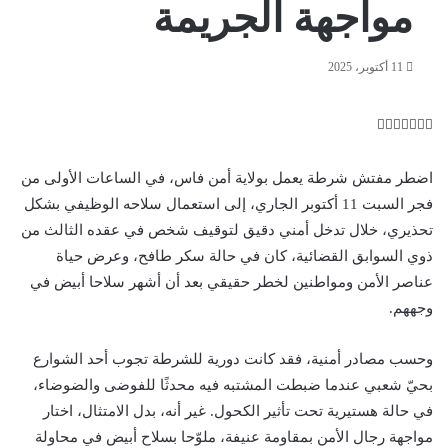
مواجهة الجريمة
11 أكتوبر، 2025
ت
ل
ب
ف
و
ي
ي
ي
ا
و
T
R
ي
ن
ن
ت
e
u
س
اضطر مفتش شرطة يعمل بولاية أمن فاس، في الساعات الأولى من
ب
ت
ت
ك
d
m
س
فجر السبت 11 أكتوبر الجاري، إلى استعمال سلاحه الوظيفي بشكل
ي
ا
و
ر
د
b
d
تحذيري، خلال تدخل أمني دقيق لتوقيف شخص في عقده الثالث من
إ
l
i
ر
ك
ب
r
ي
t
ن
ذوي السوابق القضائية، كان في حالة سكر طافح، وعرض حياة
س
عناصر الأمن ومواطنين لخطر حقيقي بعد أن أشهر سلاحا أبيض في
ت
وجههم.
وحسب مصادر أمنية، فقد كانت دورية للشرطة تجوب أحد الشوارع
بحيّ شعبي عندما ضبطت المشتبه فيه محدثًا للفوضى والضوضاء،
في حالة هستيرية تحت تأثير الكحول. غير أنه، بدل الامتثال، اختار
مواجهة رجال الأمن بمقاومة عنيفة، ملوّحا بسلاح أبيض في محاولة