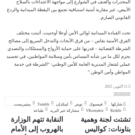
المخدرات والعنف في الشوارع إلى مواجهة الاعتداءات بالسلاح
الأبيض، عبر مقاربة أمنية استباقية تجمع بين اليقظة الميدانية والردع
القانوني الصارم.
تحت القيادة الميدانية لوالي الأمن أوعلا أوحتيت، أثبتت مختلف
الفرق الأمنية بفاس – من فرق الأبحاث والتدخل السريع إلى مصالح
الشرطة القضائية – قدرتها على حماية الأرواح والممتلكات والتصدي
بحزم لكل ما من شأنه المساس بأمن وسلامة المواطنين، في تجسيد
عملي لشعار المديرية العامة للأمن الوطني: “الشرطة في خدمة
المواطن وأمن الوطن.”
11 أكتوبر، 2025
ت
ل
ب
ف
و
ي
ي
ي
ا
و
T
R
شاركها
فيسبوك
تويتر
لينكدإن
بينتيريست
ي
ن
ن
ت
e
u
س
مشاركة عبر البريد
طباعة
ب
ت
ت
ك
d
m
س
تشتت لجنة وهمية
النقابة تتهم الوزارة
ي
ا
و
ر
د
b
d
إ
l
i
ر
ك
ب
بتاونات: كواليس
بالهروب إلى الأمام
r
ي
t
ن