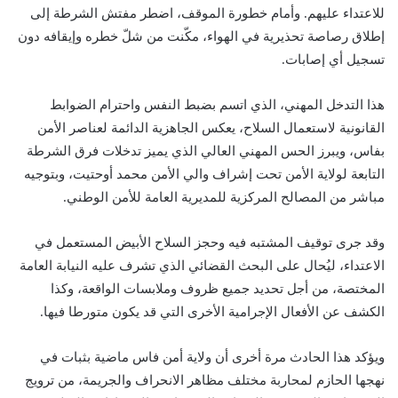
للاعتداء عليهم. وأمام خطورة الموقف، اضطر مفتش الشرطة إلى
إطلاق رصاصة تحذيرية في الهواء، مكّنت من شلّ خطره وإيقافه دون
تسجيل أي إصابات.
هذا التدخل المهني، الذي اتسم بضبط النفس واحترام الضوابط
القانونية لاستعمال السلاح، يعكس الجاهزية الدائمة لعناصر الأمن
بفاس، ويبرز الحس المهني العالي الذي يميز تدخلات فرق الشرطة
التابعة لولاية الأمن تحت إشراف والي الأمن محمد أوحتيت، وبتوجيه
مباشر من المصالح المركزية للمديرية العامة للأمن الوطني.
وقد جرى توقيف المشتبه فيه وحجز السلاح الأبيض المستعمل في
الاعتداء، ليُحال على البحث القضائي الذي تشرف عليه النيابة العامة
المختصة، من أجل تحديد جميع ظروف وملابسات الواقعة، وكذا
الكشف عن الأفعال الإجرامية الأخرى التي قد يكون متورطا فيها.
ويؤكد هذا الحادث مرة أخرى أن ولاية أمن فاس ماضية بثبات في
نهجها الحازم لمحاربة مختلف مظاهر الانحراف والجريمة، من ترويج