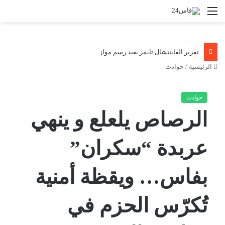
القائمة
تقرير الفايننشال تايمز يعيد رسم موازين القوى: دهاء الرباط يفرمل التهور الإسباني في المتوسط
الرئيسية
/
حوادث
حوادث
الرصاص يلعلع و ينهي
عربدة “سكران”
بفاس… ويقظة أمنية
تُكرّس الحزم في