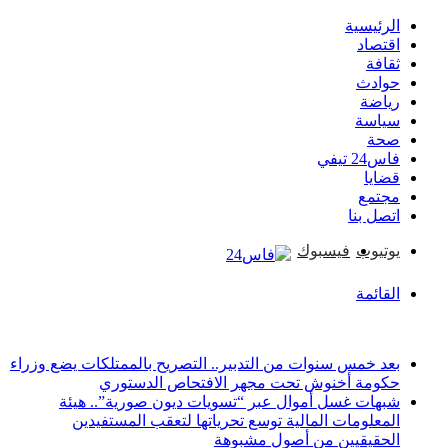
الرئيسية
اقتصاد
ثقافة
حوادث
رياضة
سياسة
صحة
فاس24 تيفي
قضايا
مجتمع
اتصل بنا
يوتيوب
فيسبوك
القائمة
أخبار عاجلة
بعد خمس سنوات من التدبير.. التصريح بالممتلكات يضع وزراء
حكومة أخنوش تحت مجهر الافتحاص الدستوري
شبهات غسل أموال عبر “تسويات ديون صورية”.. هيئة
المعلومات المالية توسع تحرياتها لتعقب المستفيدين
الحقيقيين من أصول مشبوهة