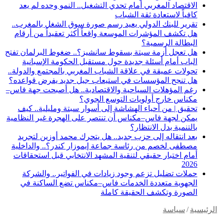
الاقتصاد المغربي أمام تحدي التشغيل.. النمو وحده لم يعد
كافياً لاستعادة ثقة الشباب
تقرير للبنك الدولي يعيد رسم صورة سوق الشغل بالمغرب..
هل تكشف المؤشرات الموسعة واقعاً أكثر تعقيداً من أرقام
البطالة الرسمية؟
هل تعجل أزمة سبتة بسقوط سانشيز؟.. ضغوط البرلمان تفتح
الباب أمام أسئلة جديدة حول مستقبل الحكومة الإسبانية
تحولات عميقة في علاقة الشباب المغربي بالمجتمع والدولة..
هل تنجح المؤسسات في استيعاب جيل جديد يفرض قواعده؟
رغم المؤهلات السياحية والاقتصادية.. هل أصبحت جهة فاس–
مكناس خارج أولويات التوسع الجوي؟
تحقيق | من أحياء الهشاشة إلى أسوار سبتة ومليلية.. كيف
يمكن لجهة فاس–مكناس أن تنتصر على الهجرة غير النظامية
بالتنمية بدل الانتظار؟
بعد انتقاله إلى حزب جديد.. هل يتحرك محمد أوزين لتجريد
مصطفى لخصم من رئاسة جماعة إيموزار كندر؟.. والداخلية
أمام اختبار حقيقي لتنقية المشهد الانتخابي قبل استحقاقات
2026
حملات تضليل تزعم وجود زيادات في الفواتير.. والشركة
الجهوية متعددة الخدمات فاس–مكناس تضع الساكنة في
الصورة وتكشف الحقيقة كاملة
الرئيسية
/
سياسة