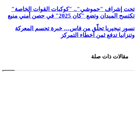
تحت إشراف "حموشي".. "كوكبات القوات الخاصة"
تكتسح الميدان وتضع "كان 2025" في حصن أمني منيع
نسور نيجيريا تحلّق من فاس… خبرة تحسم المعركة
وتنزانيا تدفع ثمن أخطاء التمركز
مقالات ذات صلة