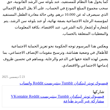
كما يخول هذا النظام للمستفيد، عند بلوغه سن الرشد القانونية، حق
سحب مجموع المبلغ المودع في الحساب، على ألا يقل المبلغ الإجمالي
الذي سيصرف له عن 10.000 درهم. وفي حالة مغادرة الطفل المستفيد
لمؤسسة الرعاية الاجتماعية بصفة نهائية، أو عند بلوغه سن الرشد، يتم
إشعاره أو إشعار نائبه الشرعي، عند الاقتضاء، بكافة المعلومات
والمعطيات المتعلقة بالحساب.
ويعكس هذا المرسوم توجه الحكومة نحو تعزيز الحماية الاجتماعية
للأطفال في وضعية هشاشة، وترسيخ مقومات الإنصاف الاجتماعي، بما
يضمن لهذه الفئة حقها في الدعم والرعاية، ويساهم في تحسين ظروف
إدماجها الاجتماعي والاقتصادي.
23 ديسمبر، 2025
فيسبوك
تويتر
لينكدإن
بينتيريست
واتساب
شاركها
فيسبوك
تويتر
لينكدإن
بينتيريست
مشاركة عبر البريد
طباعة