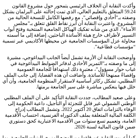
وأكدت النقابة أن الخلاف الرئيسي يتمحور حول مشروع القانون
59.24 المتعلق بالتعليم العالي، الذي تمت إحالته على البرلمان بشكل
وصفته بـ”أحادي وإقصائي”، مع رفضها الكامل للنسخة الحالية من
المشروع. واعتبرت النقابة أن أبرز نقاط القلق تتعلق بـ”مجلس
الأمناء”، الذي من شأنه تفكيك الهياكل الجامعية المنتخبة وفتح أبواب
التسيير لأطراف خارج هيئة الأساتذة الباحثين، إضافة إلى ما أسمته
محاولة عزل المؤسسات الجامعية عن محيطها الأكاديمي عبر تسمية
“مؤسسات قطاعية”.
وأوضحت النقابة أن الأزمة تشمل أيضاً الجانب البيداغوجي، مشيرة
إلى ما وصفته بـ”التمرير الأحادي لدفاتر الضوابط البيداغوجية في
غياب حوار مسؤول”، معتبرة ذلك استهدافاً للجامعة العمومية
وإقصاءً ممنهجاً للأساتذة. وأضافت أن هذه القضايا، إلى جانب الملف
المطلبي، تشكل ركائز أساسية لاستقرار المنظومة الجامعية، وأن أي
خلل فيها ينعكس مباشرة على سير الجامعة برمتها.
وعلى صعيد المطالب، جددت النقابة التأكيد على أن الملف المطلبي
الوطني الشمولي غير قابل للتجزئة أو التأجيل، داعية الحكومة إلى
الوفاء بالتزامات اتفاق 20 أكتوبر 2022. وتشمل المطالب إدراج
الكلفة المالية المتعلقة بملف الدكتوراه الفرنسية، احتساب الأقدمية
العامة، وتعميم تسع سنوات من الأقدمية الاعتبارية كحق دستوري
ضمن قانون المالية لسنة 2026.
كما أعربت النقابة عن قلقها من الوضع المزري للبنيات الجامعية، بما