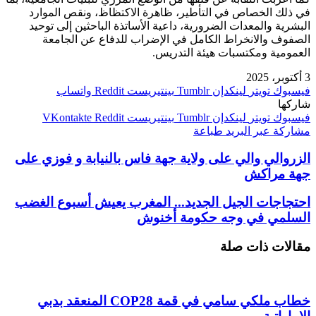
في ذلك الخصاص في التأطير، ظاهرة الاكتظاظ، ونقص الموارد
البشرية والمعدات الضرورية، داعية الأساتذة الباحثين إلى توحيد
الصفوف والانخراط الكامل في الإضراب للدفاع عن الجامعة
العمومية ومكتسبات هيئة التدريس.
3 أكتوبر، 2025
فيسبوك
تويتر
لينكدإن
بينتيريست
واتساب
شاركها
فيسبوك
تويتر
لينكدإن
بينتيريست
مشاركة عبر البريد
طباعة
الزروالي والي على ولاية جهة فاس بالنيابة و فوزي على
جهة مراكش
احتجاجات الجيل الجديد... المغرب يعيش أسبوع الغضب
السلمي في وجه حكومة أخنوش
مقالات ذات صلة
خطاب ملكي سامي في قمة COP28 المنعقد بدبي