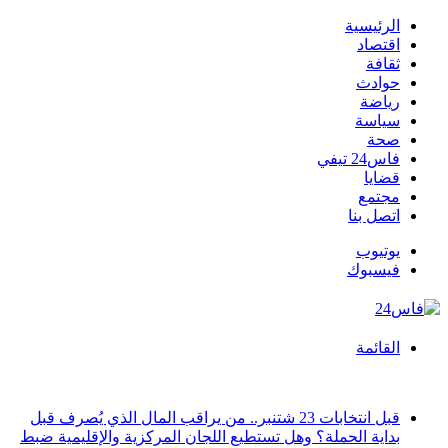
الرئيسية
اقتصاد
ثقافة
حوادث
رياضة
سياسة
صحة
فاس24 تيفي
قضايا
مجتمع
اتصل بنا
يوتيوب
فيسبوك
القائمة
أخبار عاجلة
قبل انتخابات 23 شتنبر.. من يراقب المال الذي يُصرف قبل
بداية الحملة؟ وهل تستطيع اللجان المركزية والإقليمية ضبط