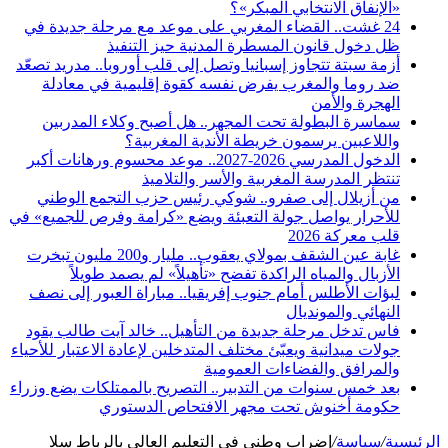
«الإنفاق الانتخابي المبكر»؟
24 غشت.. القضاء المغربي على موعد مع مرحلة جديدة في
ظل دخول قانون المسطرة المدنية حيز التنفيذ
أزمة سبتة تتجاوز إسبانيا وتصل إلى قلب أوروبا.. مدريد تصعّد
ضد روما والمغرب يفرض نفسه كقوة إقليمية في معادلة
الهجرة والأمن
سماسرة البطولة تحت المجهر.. هل أصبح وكلاء المدربين
واللاعبين يرسمون خريطة الأندية المغربية؟
الدخول المدرسي 2026-2027.. موعد محسوم ورهانات أكبر
تنتظر المدرسة المغربية والأسر والتلاميذ
من أزيلال إلى صفرو.. شوكي رئيس حزب التجمع الوطني
للأحرار يواصل جولة التعبئة ويضع «كرامة وفرص للجميع» في
قلب معركة 2026
غابة عين الشقف بمولاي يعقوب.. مليار و200 مليون تبخرت
الأزبال والمياه الراكدة تفضح «تأهيلاً» لم يصمد طويلاً
لبؤات الأطلس أمام جنوب إفريقيا.. مباراة العبور إلى نصف
النهائي والمونديال
فاس تدخل مرحلة جديدة من التأهيل.. خالد آيت طالب يقود
جولات ميدانية ويعبّئ مختلف المتدخلين لإعادة الاعتبار للأحياء
والمرافق والفضاءات العمومية
بعد خمس سنوات من التدبير.. التصريح بالممتلكات يضع وزراء
حكومة أخنوش تحت مجهر الافتحاص الدستوري
الرئيسية
/
سياسة
/
إضراب وطني في التعليم العالي بالرباط سلا