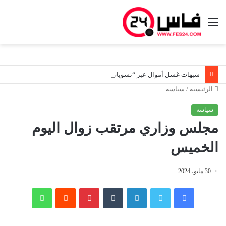
القائمة
شبهات غسل أموال عبر “تسويات ديون صورية”.. هيئة المعلومات المالية توسع تحرياتها لتعقب المستفيدين الحقيقيين من أصول مشبوهة
الرئيسية
/
سياسة
سياسة
مجلس وزاري مرتقب زوال اليوم
الخميس
30 مايو، 2024
فيسبوك
تويتر
لينكدإن
‏Tumblr
بينتيريست
‏Reddit
واتساب