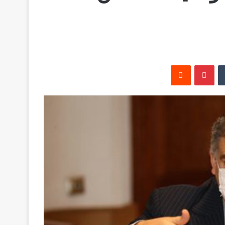
‏Tumblr
بينتيريست
‏Reddit