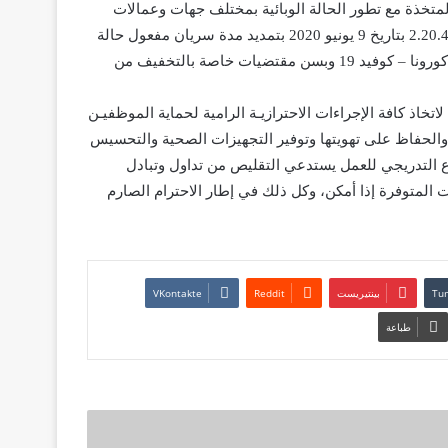
متخذة مع تطور الحالة الوبائية بمختلف جهات وعمالات
وأقاليم المملكة، وعملا بمقتضيات المادة الثانية من المرسوم رقم 2.20.406 بتاريخ 9 يونيو 2020 بتمديد مدة سريان مفعول حالة
الطوارئ الصحية بسائر أرجاء التراب الوطني لمواجهة تفشي فيروس كورونا – كوفيد 19 وبسن مقتضيات خاصة بالتخفيف من
تخاذ كافة الإجراءات الاحترازيـة الرامية لحماية الموظفيـن
والحفاظ على تهويتها وتوفير التجهيزات الصحية والتحسيس
 التدريجي للعمل يستدعي التقليص من تداول وتبادل
ت المتوفرة إذا أمكن، وكل ذلك في إطار الاحترام الصارم
بينتيريست
طباعة