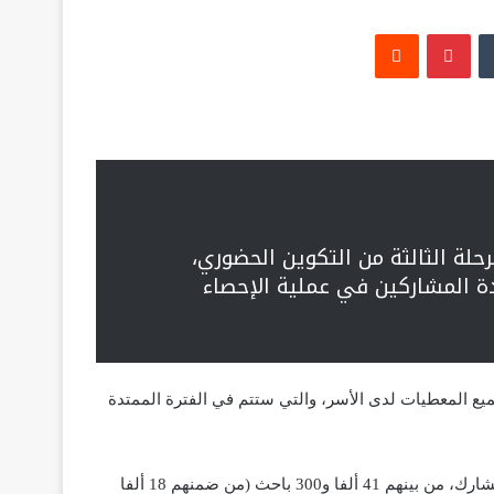
‏Tumblr
بينتيريست
‏Reddit
حلة الثالثة من التكوين الحضوري،
ت الجاري، لفائدة المشاركين في عملية الإحصاء
ميع المعطيات لدى الأسر، والتي ستتم في الفترة الممتدة
وأوضح المصدر ذاته أن هذه المرحلة التكوينية يحضرها 53 ألفا و800 مشارك، من بينهم 41 ألفا و300 باحث (من ضمنهم 18 ألفا