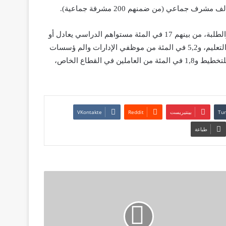
وتتوزع نسب المشاركين ما بين 59,3 في المئة من حاملي الشهادات والطلبة، من بينهم 17 في المئة مستواهم الدراسي يعادل أو
يفوق البكالوريا زائد خمس سنوات، و 31,9 في المئة من نساء ورجال التعليم، و5,2 في المئة من موظفي الإدارات والم ؤسسات
العمومية، بالإضافة إلى 1,5 في المئة من موظفي المندوبية السامية للتخطيط و1,8 في المئة من العاملين في القطاع الخاص،
بينتيريست
طباعة