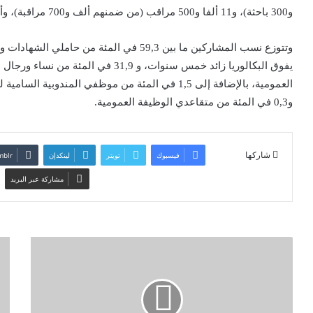
و300 باحثة)، و11 ألفا و500 مراقب (من ضمنهم ألف و700 مراقبة)، وألف مشرف جماعي (من ضمنهم 200 مشرفة جماعية).
و0,3 في المئة من متقاعدي الوظيفة العمومية.
شاركها
فيسبوك
تويتر
لينكدإن
مشاركة عبر البريد