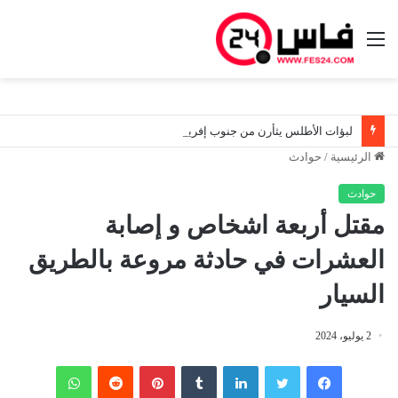
القائمة
لبؤات الأطلس يثأرن من جنوب إفريقيا.. المغرب إلى نصف نهائي «كان 2026» ويخطف بطاقة مونديال البرازيل
الرئيسية
/
حوادث
حوادث
مقتل أربعة اشخاص و إصابة
العشرات في حادثة مروعة بالطريق
السيار
2 يوليو، 2024
فيسبوك
تويتر
لينكدإن
‏Tumblr
بينتيريست
‏Reddit
واتساب