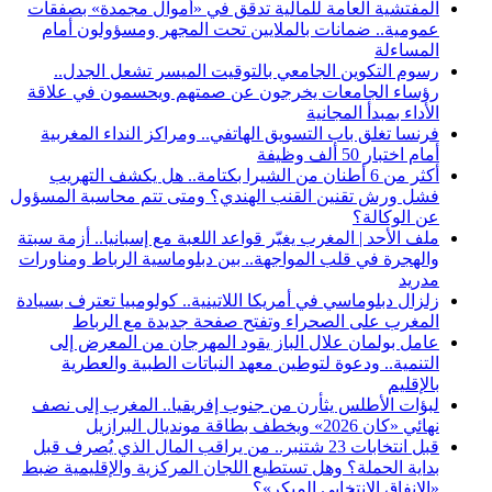
المفتشية العامة للمالية تدقق في «أموال مجمدة» بصفقات
عمومية.. ضمانات بالملايين تحت المجهر ومسؤولون أمام
المساءلة
رسوم التكوين الجامعي بالتوقيت الميسر تشعل الجدل..
رؤساء الجامعات يخرجون عن صمتهم ويحسمون في علاقة
الأداء بمبدأ المجانية
فرنسا تغلق باب التسويق الهاتفي.. ومراكز النداء المغربية
أمام اختبار 50 ألف وظيفة
أكثر من 6 أطنان من الشيرا بكتامة.. هل يكشف التهريب
فشل ورش تقنين القنب الهندي؟ ومتى تتم محاسبة المسؤول
عن الوكالة؟
ملف الأحد | المغرب يغيّر قواعد اللعبة مع إسبانيا.. أزمة سبتة
والهجرة في قلب المواجهة.. بين دبلوماسية الرباط ومناورات
مدريد
زلزال دبلوماسي في أمريكا اللاتينية.. كولومبيا تعترف بسيادة
المغرب على الصحراء وتفتح صفحة جديدة مع الرباط
عامل بولمان علال الباز يقود المهرجان من المعرض إلى
التنمية.. ودعوة لتوطين معهد النباتات الطبية والعطرية
بالإقليم
لبؤات الأطلس يثأرن من جنوب إفريقيا.. المغرب إلى نصف
نهائي «كان 2026» ويخطف بطاقة مونديال البرازيل
قبل انتخابات 23 شتنبر.. من يراقب المال الذي يُصرف قبل
بداية الحملة؟ وهل تستطيع اللجان المركزية والإقليمية ضبط
«الإنفاق الانتخابي المبكر»؟