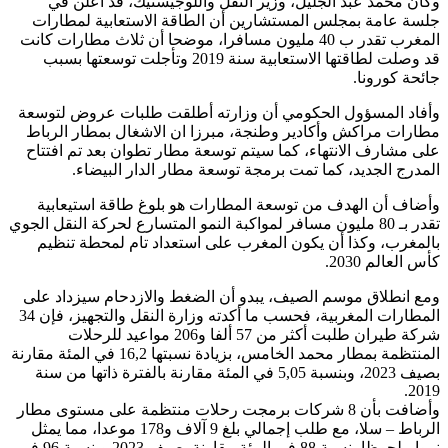
وكان محمد عبد الجليل، وزير النقل واللوجيستيك، قد أعلن في
جلسة عامة بمجلس المستشارين أن الطاقة الاستعابية لمطارات
المغرب تقدر ب 40 مليون مسافرا، موضحا أن ثلاث مطارات كانت
قد وصلت لطاقتها الاستعابية سنة 2019 وتأجلت توسعتها بسبب
جائحة كورونا.
وأفاد المسؤول الحكومي أن وزارته أطلقت طلبات عروض لتوسعة
مطارات مراكش وأكادير وطنجة، مبرزا ان الاشغال بمطار الرباط
على مشارف الانتهاء، كما سيتم توسعة مطار تطوان بعد تم افتتاح
المدرج الجديد، كما تمت برمجة توسعة مطار الدار البيضاء.
وأضاف أن الهدف من توسعة المطارات هو بلوغ طاقة استيعابية
تقدر بـ 80 مليون مسافر لمواكبة النمو المتسارع لحركة النقل الجوي
بالمغرب، وكذا أن يكون المغرب على استعداد تام لمحطة تنظيم
كأس العالم 2030.
ومع انطلاق موسم الصيف، يبدو أن الضغط والازدحام سيزداد على
المطارات المغربية، فحسب ما أكدته وزارة النقل والتجهيز، فإن 34
شركة طيران طلبت أكثر من 57 ألفا و206 مواعيد للرحلات
المنتظمة بمطار محمد الخامس، بزيادة نسبتها 16,2 في المئة مقارنة
بصيف 2023، وبنسبة 5,05 في المئة مقارنة بالفترة ذاتها من سنة
2019.
وأضافت بأن 8 شركات برمجت رحلات منتظمة على مستوى مطار
الرباط – سلا، مع طلب إجمالي بلغ 9 آلاف و178 موعدا، مما يمثل
نموا ملحوظا بنسبة 88 في المئة مقارنة بصيف 2023 وبنسبة 96 في