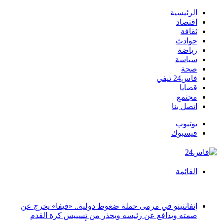
الرئيسية
اقتصاد
ثقافة
حوادث
رياضة
سياسة
صحة
فاس24 تيفي
قضايا
مجتمع
اتصل بنا
يوتيوب
فيسبوك
القائمة
أخبار عاجلة
إنفانتينو في مرمى حملة ضغوط دولية.. «فيفا» يخرج عن
صمته ويدافع عن رئيسه ويحذر من تسييس كرة القدم