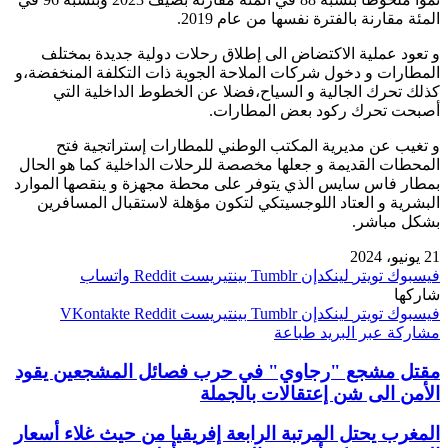
المئة مقارنة بالفترة نفسها من عام 2019.
و تعود عملية الاكتضاض الى إطلاق رحلات دولية جديدة بمختلف
المطارات و دخول شركات الملاحة الجوية ذات التكلفة المنخفضة،و
كذلك تحرك الجالية و السياح،فضلا عن الخطوط الداخلية التي
أصبحت تحرك ركود بعض المطارات.
و تغيب عن مديرية المكتب الوطني للمطارات إستراتجية فتح
المحطات القديمة و جعلها مخصصة للرحلات الداخلية كما هو الحال
بمطار فاس سايس الذي يتوفر على محطة مجهزة و ينقصها الموارد
البشرية و العتاد اللوجسيتكي لتكون مؤهلة لاستقبال المسافرين
بشكل مباشر.
21 يونيو، 2024
فيسبوك
تويتر
لينكدإن
بينتيريست
واتساب
شاركها
فيسبوك
تويتر
لينكدإن
بينتيريست
مشاركة عبر البريد
طباعة
مقتل مشجع "رجاوي" في حرب فصائل المشجعين يقود
الأمن الى شن إعتقالات بالجملة
المغرب يحتل المرتبة الرابعة إفريقيا من حيث غلاء أسعار