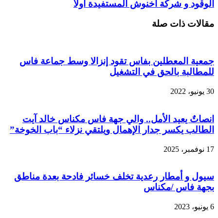
الوقود و شركة أخنوش المستفيدة أولا
مقالات ذات صلة
جمعية المعطلين بفاس تقود إنزالا وسط جماعة فاس
للمطالبة بالحق في التشغيل
30 يونيو، 2022
انصاتٌ يعيد الأمل.. والي جهة فاس مكناس خالد آيت
الطالب يكسر جدار الإهمال ويلتقي نزلاء “باب الخوخة”
17 نوفمبر، 2025
سيول و أمطار رعدية تخلف خسائر فادحة بعدة مناطق
بجهة فاس /مكناس
6 يونيو، 2023