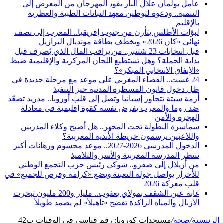
عامل بولمان علال الباز يقود المهرجان من المعرض إلى
التنمية.. ودعوة لتوطين معهد النباتات الطبية والعطرية
بالإقليم
لبؤات الأطلس يثأرن من جنوب إفريقيا.. المغرب إلى نصف
نهائي «كان 2026» ويخطف بطاقة مونديال البرازيل
قبل انتخابات 23 شتنبر.. من يراقب المال الذي يُصرف قبل
بداية الحملة؟ وهل تستطيع اللجان المركزية والإقليمية ضبط
«الإنفاق الانتخابي المبكر»؟
24 غشت.. القضاء المغربي على موعد مع مرحلة جديدة في
ظل دخول قانون المسطرة المدنية حيز التنفيذ
أزمة سبتة تتجاوز إسبانيا وتصل إلى قلب أوروبا.. مدريد تصعّد
ضد روما والمغرب يفرض نفسه كقوة إقليمية في معادلة
الهجرة والأمن
سماسرة البطولة تحت المجهر.. هل أصبح وكلاء المدربين
واللاعبين يرسمون خريطة الأندية المغربية؟
الدخول المدرسي 2026-2027.. موعد محسوم ورهانات أكبر
تنتظر المدرسة المغربية والأسر والتلاميذ
من أزيلال إلى صفرو.. شوكي رئيس حزب التجمع الوطني
للأحرار يواصل جولة التعبئة ويضع «كرامة وفرص للجميع» في
قلب معركة 2026
غابة عين الشقف بمولاي يعقوب.. مليار و200 مليون تبخرت
الأزبال والمياه الراكدة تفضح «تأهيلاً» لم يصمد طويلاً
الرئيسية
/
صحة
/
مستجدات كورونا: رقم قياسي في الوفيات ب42