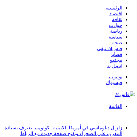
الرئيسية
اقتصاد
ثقافة
حوادث
رياضة
سياسة
صحة
فاس24 تيفي
قضايا
مجتمع
اتصل بنا
يوتيوب
فيسبوك
القائمة
أخبار عاجلة
زلزال دبلوماسي في أمريكا اللاتينية.. كولومبيا تعترف بسيادة
المغرب على الصحراء وتفتح صفحة جديدة مع الرباط