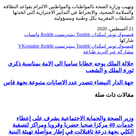
وتهيب وزارة الصحة بالمواطنات والمواطنين الالتزام بقواعد النظافة
والسلامة الصحية، والانخراط في التدابير الاحترازية التي اتخذتها
السلطات المغربية بكل وطنية ومسؤولية.
21 أغسطس، 2020
فيسبوك
تويتر
لينكدإن
بينتيريست
واتساب
شاركها
فيسبوك
تويتر
لينكدإن
بينتيريست
مشاركة عبر البريد
طباعة
جلالة الملك يوجه خطابا ساميا الى الامة بمناسبة ذكرى
ثورة الملك و الشعب
جهة الدار البيضاء تتصدر عدد الاصابات متبوعة بجهة فاس
مقالات ذات صلة
وزير الصحة والحماية الاجتماعية يشرف على إعطاء
خدمات 40 مركزا صحيا حضريا وقرويا ومراكز لتصفية
الكلي بجهة درعة تافيلالت في إطار مواصلة تهيئة البنية