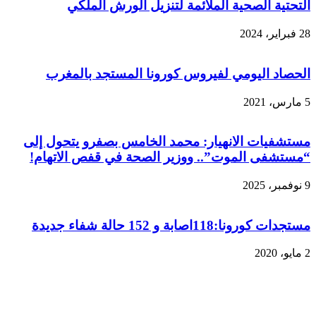
التحتية الصحية الملائمة لتنزيل الورش الملكي
28 فبراير، 2024
الحصاد اليومي لفيروس كورونا المستجد بالمغرب
5 مارس، 2021
مستشفيات الانهيار: محمد الخامس بصفرو يتحول إلى
“مستشفى الموت”.. ووزير الصحة في قفص الاتهام!
9 نوفمبر، 2025
مستجدات كورونا:118اصابة و 152 حالة شفاء جديدة
2 مايو، 2020