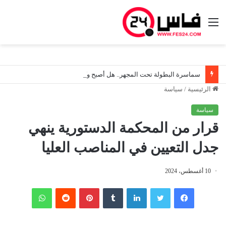
القائمة
سماسرة البطولة تحت المجهر.. هل أصبح وكلاء المدربين واللاعبين يرسمون خريطة الأندية المغربية؟
الرئيسية
/
سياسة
سياسة
قرار من المحكمة الدستورية ينهي
جدل التعيين في المناصب العليا
10 أغسطس، 2024
فيسبوك
تويتر
لينكدإن
‏Tumblr
بينتيريست
‏Reddit
واتساب