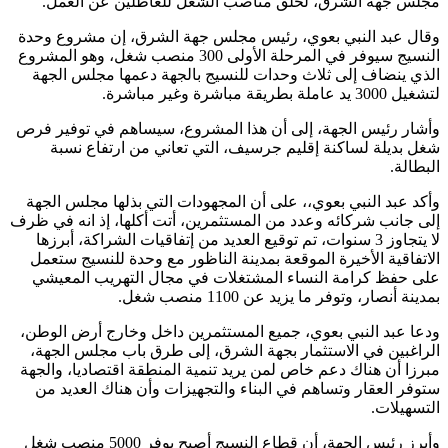
مجلس جهة الشرق، لخلق مناصب الشغل للعاطلين عن العمل.
وقال عبد النبي بعوي، رئيس مجلس جهة الشرق، إن مشروع وحدة
النسيج سيوفر في المرحلة الأولى 300 منصب شغل، وهو المشروع
الذي ينضاف إلى ثلاث وحدات للنسيج بالجهة دعمها مجلس الجهة
لتشغيل 3000 يد عاملة بطريقة مباشرة وغير مباشرة.
وأشار رئيس الجهة، إلى أن هذا المشروع، سيساهم في توفير فرص
شغل بديلة لساكنة إقليم جرسيف، التي تعاني من ارتفاع نسبة
البطالة.
وأكد عبد النبي بعوي،، على أن المجهودات التي بذلها مجلس الجهة
إلى جانب شركائه وعدد من المستثمرين، أتت أكلها، إذ انه في ظرف
لا يتجاوز 3 سنوات، تم توقيع العديد من إتفاقيات الشراكة، أبرزها
الاتفاقية الأخيرة الموقعة بمدينة الناظور مع وحدة للنسيج ستعمل
على حفظ كرامة النساء المشتغلات في مجال التهريب المعيشي
بمدينة أنصار، وتوفر ما يزيد عن 1100 منصب شغل.
ودعا عبد النبي بعوي، جميع المستثمرين داخل وخارج أرض الوطن،
الراغبين في الاستثمار بجهة الشرق، إلى طرق باب مجلس الجهة،
مبرزا أن هناك دعم خاص لمن يريد تنمية المنطقة اقتصاديا، والجهة
ستوفر العقار وتساهم في البناء والتجهيزات وأن هناك العديد من
التسهيلات.
وأبرز رئيس الجهة، أن قطاع النسيج أصبح يوفر 5000 منصب شغل