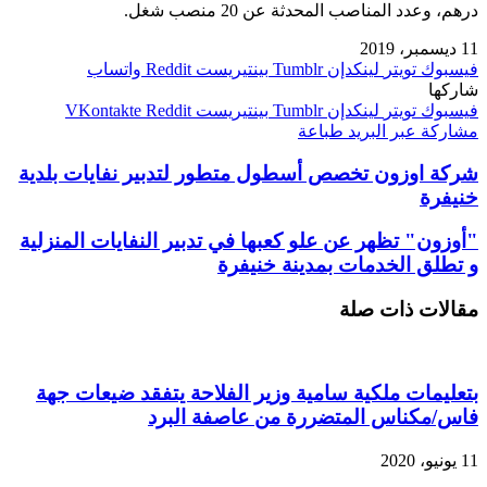
درهم، وعدد المناصب المحدثة عن 20 منصب شغل.
11 ديسمبر، 2019
فيسبوك
تويتر
لينكدإن
بينتيريست
واتساب
شاركها
فيسبوك
تويتر
لينكدإن
بينتيريست
مشاركة عبر البريد
طباعة
شركة اوزون تخصص أسطول متطور لتدبير نفايات بلدية
خنيفرة
"أوزون" تظهر عن علو كعبها في تدبير النفايات المنزلية
و تطلق الخدمات بمدينة خنيفرة
مقالات ذات صلة
بتعليمات ملكية سامية وزير الفلاحة يتفقد ضيعات جهة
فاس/مكناس المتضررة من عاصفة البرد
11 يونيو، 2020