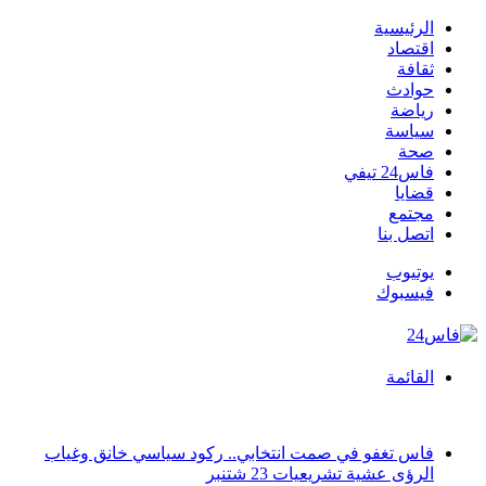
الرئيسية
اقتصاد
ثقافة
حوادث
رياضة
سياسة
صحة
فاس24 تيفي
قضايا
مجتمع
اتصل بنا
يوتيوب
فيسبوك
القائمة
أخبار عاجلة
فاس تغفو في صمت انتخابي.. ركود سياسي خانق وغياب
الرؤى عشية تشريعيات 23 شتنبر