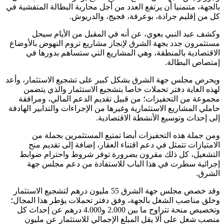
بالجهة، متنمنيا أن يرتفع العدد من أجل محاربة البطالة المتفشية في
كل من إقليم جرادة، بوعرفة، فجيج، والدريوش.
وكشف عبد النبي بعوي، عن أنه في المقبل من الأيام سيحل
مستثمرون جدد بجهة الشرق لإنجاز مشاريع تروم النهوض بالأوضاع
الاقتصادية بالمنطقة، وهي المشاريع التي ستساهم بدورها في
إمتصاص البطالة.
ويحرص مجلس جهة الشرق بشكل كبير على تشجيع الاستثمار، وأعد
لهذه الغاية دفتر تحملات خاصا بتشجيع الاستثمار والذي يتضمن
مجموعة من التحفيزات؛ من قبيل تقديم الدعم المالي، ومرافقة
حاملي المشاريع الاستثمارية وغيرها من الإجراءات والتدابير الهادفة
إلى إحداث وتوسيع الأنشطة الاقتصادية.
ومن جملة هذه التحفيزات أيضا تمتيع المستثمرين بجملة من
الامتيازات تتمثل في دعم اقتناء العقار، إضافة إلى تقديم منح
التشغيل، كل ذلك مقرون بضرورة توفر شروط واحترام ضوابط
إجرائية سطرت في هذا الباب للاستفادة من دعم مجلس جهة
الشرق.
وقد خصص مجلس جهة الشرق 55 مليون درهم لتشجيع الاستثمار
وخلق مناصب الشغل بالجهة، وفق دفتر تحملات يؤطر هذا المجال؛
وتخصيص منحة تتراوح ما بين 2.000 و4.000 درهم عن إحداث كل
منصب شغل على ألا يقل المبلغ الإجمالي للاستثمار عن مليون