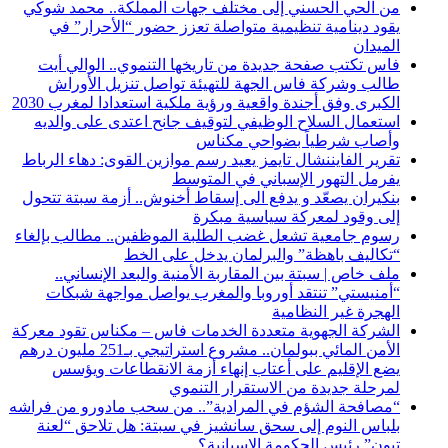
من الحي الحسني إلى مختلف جهات المملكة.. محمد شوكي
يقود دينامية تنظيمية متواصلة تعزز حضور “الأحرار” في
الميدان
فاس تكتب صفحة جديدة من تاريخها التنموي.. الوالي أيت
طالب وشركة فاس الجهة للتهيئة تواصل تنزيل الأوراش
الكبرى وفق أجندة واقعية ورؤية ملكية استعدادا لمغرب 2030
استعمال السلاح الوظيفي لتوقيف جانح اعتدى على والديه
وأصاب شرطياً بضواحي مكناس
تقرير الفايننشال تايمز يعيد رسم موازين القوى: دهاء الرباط
يفرمل التهور الإسباني في المتوسط
بنكيران يصعّد و يدفع الى إسقاط أخنوش.. أزمة سبتة تتحول
إلى وقود لمعركة سياسية مبكرة
رسوم جامعية تشعل غضب الطلبة الموظفين.. مطالب بإلغاء
“تكاليف باهظة” والبرلمان يدخل على الخط
ملف خاص | سبتة بين المقاربة الأمنية والبعد الإنساني..
“أمنيستي” تنتقد أوروبا والمغرب يواصل مواجهة شبكات
الهجرة غير النظامية
الشركة الجهوية متعددة الخدمات فاس – مكناس تقود معركة
الأمن المائي ببولمان.. مشروع استراتيجي بـ251 مليون درهم
يضع الإقليم على أعتاب إنهاء أزمة الانقطاعات ويؤسس
لمرحلة جديدة من الاستقرار التنموي
“مصافحة الشؤم في المرادية”.. من سحب مادورو من فراشه
بلباس النوم إلى سحق سانشيز في سبتة: هل تلاحق “لعنة
تبون” رئيس الحكومة الإسبانية؟