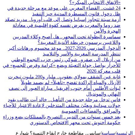
«الإنفاق الانتخابي المبكر»؟
24 غشت.. القضاء المغربي على موعد مع مرحلة جديدة في
ظل دخول قانون المسطرة المدنية حيز التنفيذ
أزمة سبتة تتجاوز إسبانيا وتصل إلى قلب أوروبا.. مدريد تصعّد
ضد روما والمغرب يفرض نفسه كقوة إقليمية في معادلة
الهجرة والأمن
سماسرة البطولة تحت المجهر.. هل أصبح وكلاء المدربين
واللاعبين يرسمون خريطة الأندية المغربية؟
الدخول المدرسي 2026-2027.. موعد محسوم ورهانات أكبر
تنتظر المدرسة المغربية والأسر والتلاميذ
من أزيلال إلى صفرو.. شوكي رئيس حزب التجمع الوطني
للأحرار يواصل جولة التعبئة ويضع «كرامة وفرص للجميع» في
قلب معركة 2026
غابة عين الشقف بمولاي يعقوب.. مليار و200 مليون تبخرت
الأزبال والمياه الراكدة تفضح «تأهيلاً» لم يصمد طويلاً
لبؤات الأطلس أمام جنوب إفريقيا.. مباراة العبور إلى نصف
النهائي والمونديال
فاس تدخل مرحلة جديدة من التأهيل.. خالد آيت طالب يقود
جولات ميدانية ويعبّئ مختلف المتدخلين لإعادة الاعتبار للأحياء
والمرافق والفضاءات العمومية
بعد خمس سنوات من التدبير.. التصريح بالممتلكات يضع وزراء
حكومة أخنوش تحت مجهر الافتحاص الدستوري
الرئيسية
/
سياسة
/
سايس.. مقاطعة خارج إيقاع التنمية؟ شوارع