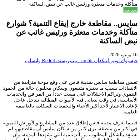
متآكلة وخدمات متعثرة ورئيس غائب عن نبض الساكنة
سياسة
سايس.. مقاطعة خارج إيقاع التنمية؟ شوارع
متآكلة وخدمات متعثرة ورئيس غائب عن
نبض الساكنة
16 يونيو، 2026
فيسبوك
تويتر
لينكدإن
بينتيريست
واتساب
تعيش مقاطعة سايس بمدينة فاس على وقع موجة متزايدة من
الانتقادات بسبب ما يعتبره متتبعون وسكان محليون حالة من الجمود
التنموي وتراكم الاختلالات التي مست عدداً من المرافق والخدمات
الأساسية، في وقت تتعالى فيه الأصوات المطالبة بتدخل عاجل
لإعادة الاعتبار لأحد أكبر الأحياء والتجمعات السكانية بالعاصمة
العلمية.
فبينما تعرف مدينة فاس إطلاق عدد من المشاريع والأوراش التنموية
في أكثر من منطقة، يرى كثير من سكان سايس أن مقاطعتهم لم
تستفد بالشكل المطلوب من الدينامية التي تشهدها المدينة، وأن