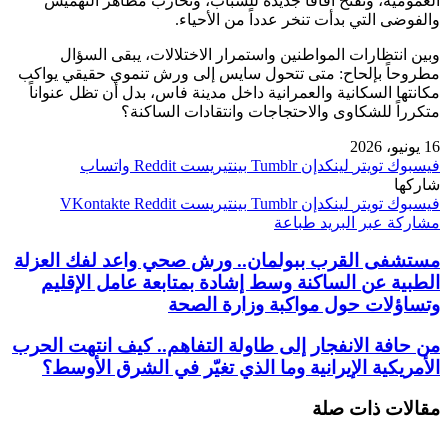
العمومية، وتفتح آفاقاً جديدة للشباب، وتحارب مظاهر التهميش
والفوضى التي بدأت تنخر عدداً من الأحياء.
وبين انتظارات المواطنين واستمرار الاختلالات، يبقى السؤال
مطروحاً بإلحاح: متى تتحول سايس إلى ورش تنموي حقيقي يواكب
مكانتها السكانية والعمرانية داخل مدينة فاس، بدل أن تظل عنواناً
متكرراً للشكاوى والاحتجاجات وانتقادات الساكنة؟
16 يونيو، 2026
فيسبوك
تويتر
لينكدإن
بينتيريست
واتساب
شاركها
فيسبوك
تويتر
لينكدإن
بينتيريست
مشاركة عبر البريد
طباعة
مستشفى القرب ببولمان.. ورش صحي واعد لفك العزلة
الطبية عن الساكنة وسط إشادة بمتابعة عامل الإقليم
وتساؤلات حول مواكبة وزارة الصحة
من حافة الانفجار إلى طاولة التفاهم.. كيف انتهت الحرب
الأمريكية الإيرانية وما الذي تغيّر في الشرق الأوسط؟
مقالات ذات صلة