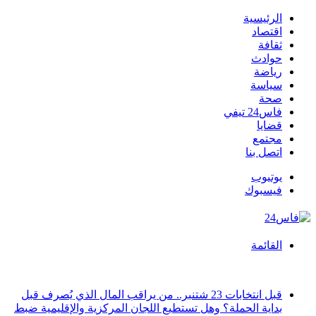
الرئيسية
اقتصاد
ثقافة
حوادث
رياضة
سياسة
صحة
فاس24 تيفي
قضايا
مجتمع
اتصل بنا
يوتيوب
فيسبوك
القائمة
أخبار عاجلة
قبل انتخابات 23 شتنبر.. من يراقب المال الذي يُصرف قبل
بداية الحملة؟ وهل تستطيع اللجان المركزية والإقليمية ضبط