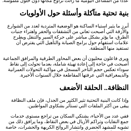
عدداً من المشاكل اليومية ما زالت تراوح مكانها دون حلول ملموسة.
بنية تحتية متآكلة وأسئلة حول الأولويات
أبرز ما يثير استياء الساكنة هو الوضعية المتردية لعدد من الشوارع
والأزقة التي أصبحت تعاني من التشققات والحفر واهتراء جنبات
الطرق، ما يؤثر بشكل مباشر على حركة السير والتنقل ويطرح
علامات استفهام حول برامج الصيانة والتأهيل التي يفترض أن
تستفيد منها المنطقة.
ويرى فاعلون محليون أن بعض المحاور الطرقية والمرافق الجماعية
أصبحت في حاجة إلى إعادة تهيئة شاملة، بعدما تحولت إلى نقاط
سوداء تعكس حجم التأخر المسجل في مواكبة التحولات العمرانية
والديمغرافية التي عرفتها المقاطعة خلال السنوات الأخيرة.
النظافة.. الحلقة الأضعف
وإذا كانت البنية التحتية تثير الكثير من الجدل، فإن ملف النظافة
يبقى من أكثر الملفات التي تستأثر بشكاوى المواطنين.
ففي عدد من الأحياء، يشتكي السكان من تراجع مستوى خدمات
جمع النفايات وتراكم الأزبال في بعض النقاط، وما يرافق ذلك من
تشويه للمشهد الحضري وانتشار الروائح الكريهة والحشرات، خاصة