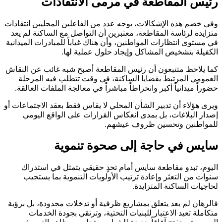
رئيس المقاطعة في مرمى الانتقادات
وفي خضم هذه الإشكالات، يوجه عدد من الفاعلين المحليين انتقادات
متزايدة لرئاسة المقاطعة، معتبرين أن التواصل مع الساكنة لم يعد
في مستوى انتظارات المواطنين، وأن هناك غياباً للمبادرات الميدانية
الكفيلة بتشخيص المشاكل وإيجاد حلول عملية لها.
كما يلاحظ متتبعون أن رئيس المقاطعة أصبح شبه غائب عن النقاش
العمومي المرتبط بقضايا الساكنة، في وقت تتطلب فيه المرحلة
حضوراً ميدانياً أكبر وانخراطاً مباشراً في معالجة الملفات العالقة.
ويرى هؤلاء أن تدبير الشأن المحلي لا يقاس فقط بعقد الاجتماعات أو
إصدار البلاغات، بل بمدى انعكاس القرارات على الواقع اليومي
للمواطنين وتحسين ظروف عيشهم.
سايس في حاجة إلى صحوة تنموية
اليوم، تبدو مقاطعة سايس أمام تحدٍ حقيقي يتمثل في استدراك
سنوات من التعثر وإعادة ترتيب الأولويات التنموية بما يستجيب
لحاجيات الساكنة المتزايدة.
فالرهان لم يعد يتعلق بمشاريع ظرفية أو تدخلات محدودة، بل برؤية
متكاملة تعيد الاعتبار للبنيات التحتية، وترتقي بجودة الخدمات