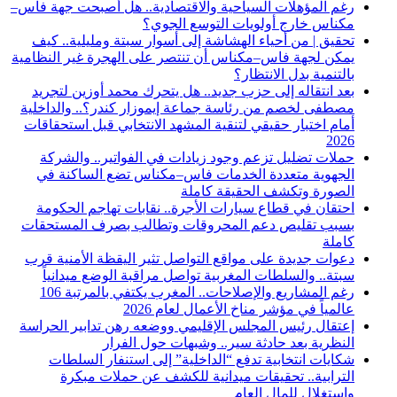
رغم المؤهلات السياحية والاقتصادية.. هل أصبحت جهة فاس–
مكناس خارج أولويات التوسع الجوي؟
تحقيق | من أحياء الهشاشة إلى أسوار سبتة ومليلية.. كيف
يمكن لجهة فاس–مكناس أن تنتصر على الهجرة غير النظامية
بالتنمية بدل الانتظار؟
بعد انتقاله إلى حزب جديد.. هل يتحرك محمد أوزين لتجريد
مصطفى لخصم من رئاسة جماعة إيموزار كندر؟.. والداخلية
أمام اختبار حقيقي لتنقية المشهد الانتخابي قبل استحقاقات
2026
حملات تضليل تزعم وجود زيادات في الفواتير.. والشركة
الجهوية متعددة الخدمات فاس–مكناس تضع الساكنة في
الصورة وتكشف الحقيقة كاملة
احتقان في قطاع سيارات الأجرة.. نقابات تهاجم الحكومة
بسبب تقليص دعم المحروقات وتطالب بصرف المستحقات
كاملة
دعوات جديدة على مواقع التواصل تثير اليقظة الأمنية قرب
سبتة.. والسلطات المغربية تواصل مراقبة الوضع ميدانياً
رغم المشاريع والإصلاحات.. المغرب يكتفي بالمرتبة 106
عالمياً في مؤشر مناخ الأعمال لعام 2026
إعتقال رئيس المجلس الإقليمي ووضعه رهن تدابير الحراسة
النظرية بعد حادثة سير.. وشبهات حول الفرار
شكايات انتخابية تدفع “الداخلية” إلى استنفار السلطات
الترابية.. تحقيقات ميدانية للكشف عن حملات مبكرة
واستغلال للمال العام