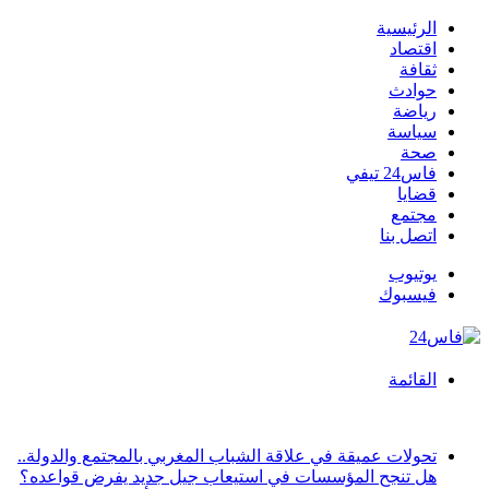
الرئيسية
اقتصاد
ثقافة
حوادث
رياضة
سياسة
صحة
فاس24 تيفي
قضايا
مجتمع
اتصل بنا
يوتيوب
فيسبوك
القائمة
أخبار عاجلة
تحولات عميقة في علاقة الشباب المغربي بالمجتمع والدولة..
هل تنجح المؤسسات في استيعاب جيل جديد يفرض قواعده؟