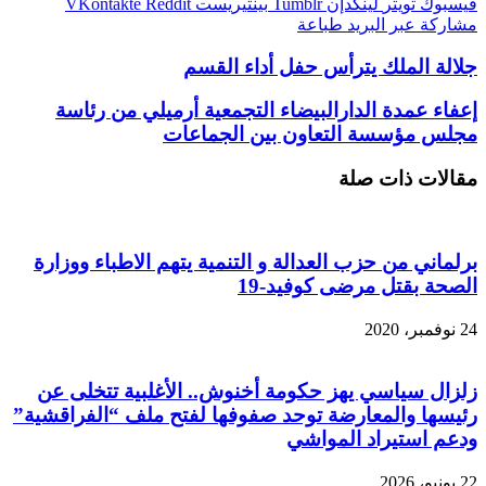
فيسبوك
تويتر
لينكدإن
بينتيريست
مشاركة عبر البريد
طباعة
جلالة الملك يترأس حفل أداء القسم
إعفاء عمدة الدارالبيضاء التجمعية أرميلي من رئاسة
مجلس مؤسسة التعاون بين الجماعات
مقالات ذات صلة
برلماني من حزب العدالة و التنمية يتهم الاطباء ووزارة
الصحة بقتل مرضى كوفيد-19
24 نوفمبر، 2020
زلزال سياسي يهز حكومة أخنوش.. الأغلبية تتخلى عن
رئيسها والمعارضة توحد صفوفها لفتح ملف “الفراقشية”
ودعم استيراد المواشي
22 يونيو، 2026